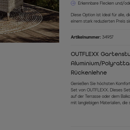
Erkennbare Flecken und/od
Diese Option ist ideal für alle,
einem stark reduzierten Preis 
Artikelnummer:
34957
OUTFLEXX Gartenstuh
Aluminium/Polyrattan
Rückenlehne
Genießen Sie höchsten Komfort 
Set von OUTFLEXX. Dieses Set i
auf der Terrasse oder dem Balko
mit langlebigen Materialien, die
harmonische Kombination aus a
macht diese Stühle nicht nur r
Das Gartenstuhl-Set bietet Ihn