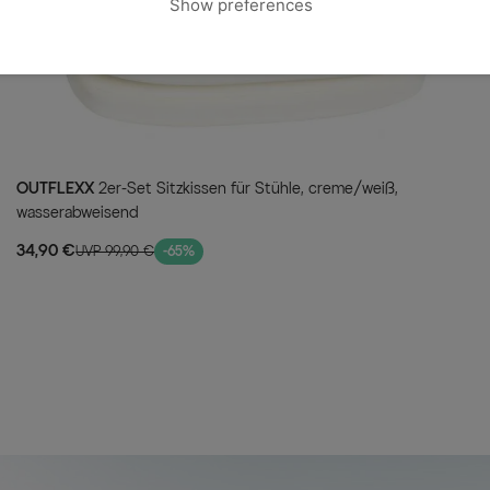
Show preferences
entspanntes Frühstück im Freie
einem guten Buch – dieses Set e
Ein weiteres Highlight: Das Gart
sofort nach Erhalt der Ware m
Sie auf Qualität und Design, di
Gartenmöbel-Set, das Funktional
Gönnen Sie sich dieses modern
OUTFLEXX
2er-Set Sitzkissen für Stühle, creme/weiß,
verwandeln Sie Ihren Außenberei
wasserabweisend
Bestellen Sie noch heute und 
34,90 €
UVP 99,90 €
-65%
Ihre Vorteile
Komfortabel: Verstellb
Passen Sie die Rückenlehne
jeder Gelegenheit.
Langlebig: Wetterfeste 
Aluminium und Polyrattan 
ganzjährigen Einsatz im Fr
Pflegeleicht: Einfach zu
Die verwendeten Materialie
Nutzung im Alltag.