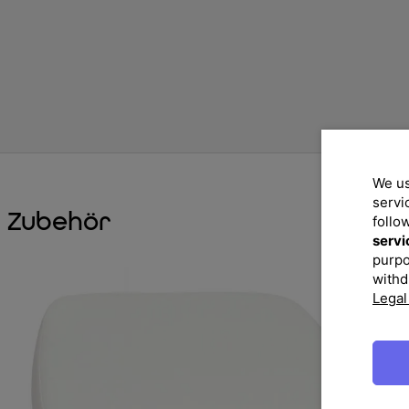
We us
servi
Zubehör
follo
servi
purpo
withd
Legal