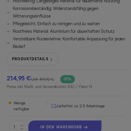
Hochwertig: Langlebiges Material für dauerhafte Nutzung
Korrosionsbeständig: Widerstandsfähig gegen
Witterungseinflüsse
Pflegeleicht: Einfach zu reinigen und zu warten
Rostfreies Material: Aluminium für dauerhaften Schutz
Verstellbare Rückenlehne: Komfortable Anpassung für jeden
Bedarf
PRODUKTDETAILS
214,95 €
-57%
UVP
499,90 €
Preise inkl. MwSt. und Versandkosten (DE)
/ Paket M
Wenige
Lieferfrist ca. 2-3 Arbeitstage
verfügbar
IN DEN WARENKORB