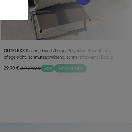
n, ein gemütliches Abendessen oder eine Auszeit mit
rfüllt all Ihre Wünsche.
enstuhl-Set wird bereits montiert geliefert, sodass Sie
it dem Entspannen beginnen können. Mit OUTFLEXX setzen
e keine Kompromisse eingehen. Erleben Sie ein
ität, Komfort und Stil in perfekter Harmonie vereint.
e und langlebige Gartenstuhl-Set von OUTFLEXX und
OUTFLEXX
Kissen, desert/beige, Polyester, 45 x 45 cm,
ch in eine stilvolle und komfortable Wohlfühloase.
pflegeleicht, schmutzabweisend, schnelltrocknend, Bezug
genießen Sie entspannte Momente im Freien!
waschbar
29,90 €
UVP 39,90 €
-25%
Sofort lieferbar
are Rückenlehne
 individuell an Ihre Sitzposition an – für maximalen Komfort bei
Materialien
sind UV-beständig, rostfrei und wetterfest – perfekt für den
eien.
 reinigen
n lassen sich schnell und mühelos reinigen – für eine sorgenfreie