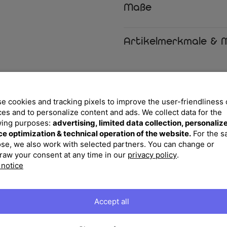
Nutzungsmöglichkeiten. Die vers
Maße
Anpassung an Ihre Bedürfnisse 
durchdachten Designs fügt sich
Highlight Ihrer Gartenmöbel.
Artikelmerkmale & M
Das stabile Gestell aus Alumini
Herausforderungen von Regen,
standhält. Die Sitz- und Rücken
nicht nur angenehm zum Sitzen i
e cookies and tracking pixels to improve the user-friendliness 
hochwertigen Materialien sorgen
ces and to personalize content and ads. We collect data for the
Nutzung im Freien.
wing purposes:
advertising, limited data collection, personaliz
ce optimization & technical operation of the website.
For the 
Mit einer Größe von ca. 55 x 65 
se, we also work with selected partners. You can change or
ausreichend Platz für entspann
raw your consent at any time in our
privacy policy
.
ermöglicht ein einfaches Umstel
 notice
Belastbarkeit sicherstellt. Das
auch für den Einsatz in Gastro
Zusätzliche verkaufsförderlich
Accept all
dieses Set besonders attraktiv.
dafür, dass Sie lange Freude an