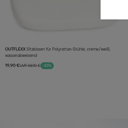
OUTFLEXX
Sitzkissen für Polyrattan-Stühle, creme/weiß,
wasserabweisend
19,90 €
UVP 34,90 €
-43%