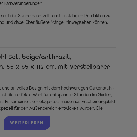
er Farbveränderungen
 die auf der Suche nach voll funktionsfähigen Produkten zu
sind und dabei über äußere Mängel hinwegsehen können.
l-Set, beige/anthrazit,
, 55 x 65 x 112 cm, mit verstellbarer
und stilvolles Design mit dem hochwertigen Gartenstuhl-
st die perfekte Wahl für entspannte Stunden im Garten,
n. Es kombiniert ein elegantes, modernes Erscheinungsbild
 speziell für den Außenbereich entwickelt wurden. Die
nthrazitfarbenem Aluminium und geflochtenem Polyrattan
obust, sondern auch optisch ansprechend.
WEITERLESEN
en ergonomischen Sitzkomfort und flexible