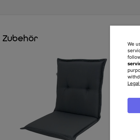
Zubehör
We us
servi
follo
servi
purpo
withd
Legal