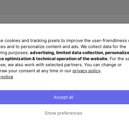
sich der Sessel auch leicht tra
Bei jeder Wetterlage sorgt die 
verwendeten Materialien für de
gebürstetem Edelstahl weiß sic
besonders korrosionsbeständig u
e cookies and tracking pixels to improve the user-friendliness 
können auch Feuchtigkeit und R
ces and to personalize content and ads. We collect data for the
optimal vor Witterung zu schüt
wing purposes:
advertising, limited data collection, personaliz
Stahl 1-2-mal im Jahr mit etwas
ce optimization & technical operation of the website.
For the 
Material von Schmutz zu befrei
se, we also work with selected partners. You can change or
etwas Wasser, um den Sessel wi
raw your consent at any time in our
privacy policy
.
und Sitzfläche aus Textilene ist
 notice
Form. Das innovative Outdoorg
Regenschauer Ihr Gartenvergnüg
ebenfalls witterungsbeständig u
Accept all
Feuchtigkeit aus. Es hat außer
Schädlinge aufgrund des hohen A
Minimum beschränkt. Mit etwas
Show preferences
direkt entfernen, wodurch Ihnen
Fußkappen bieten Schutz für da