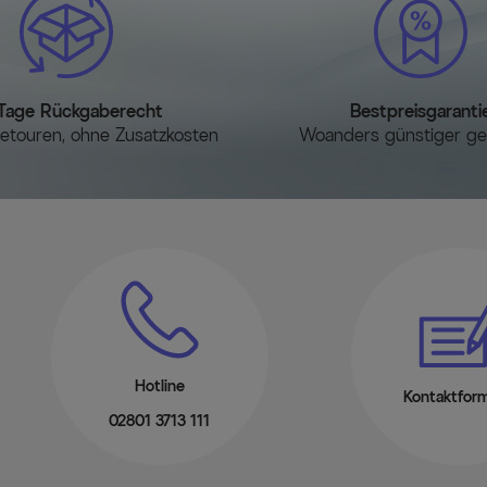
Witterungsbeständig un
Der stabile und hochwertig
dieses edlen Stuhls. Sie 
und pflegeleichten Materia
sonderlich zeitintensiven
Tage Rückgaberecht
Bestpreisgaranti
Hohe Belastbarkeit und
etouren, ohne Zusatzkosten
Woanders günstiger g
Der Sessel ist bis zu ca. 
sich leicht umstellen und 
verstauen.
Bodenschoner
Der Sessel verfügt über 
Terrassenboden vor Kratz
Möbel vielfältig kombini
Das vielfältige Angebot vo
Terrasseneinrichtung ganz
Ihren exklusiven Outdoor-
Hotline
Kontaktform
Lieferumfang
02801 3713 111
1x OUTFLEXX Stapelsessel in si