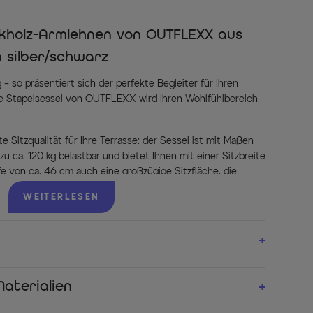
akholz-Armlehnen von OUTFLEXX aus
n silber/schwarz
 so präsentiert sich der perfekte Begleiter für Ihren
he Stapelsessel von OUTFLEXX wird Ihren Wohlfühlbereich
 Sitzqualität für Ihre Terrasse: der Sessel ist mit Maßen
zu ca. 120 kg belastbar und bietet Ihnen mit einer Sitzbreite
fe von ca. 46 cm auch eine großzügige Sitzfläche, die
. Das Gestell besteht aus gebürstetem Edelstahl der
WEITERLESEN
 Silberton, während die hautschmeichelnden Armlehnen –
höhten Komfort schenken. Die Kombination aus dem modern
ell und den natürlichen, warmen Armlehnen schenkt dem
volles Aussehen, das sich harmonisch in Ihre
r die Bespannung des Gestells findet Textilene (30%
ssenden Schwarzton Verwendung. Das Material ist
aterialien
ch luftiges Sitzgefühl, das Sie auch in der Sommerhitze nicht
ken Designs und geringen Gewichtes von ca. 6,48 kg lässt