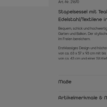
Art.-Nr. 21670
Stapelsessel mit Te
Edelstahl/Textilene i
Bequem, schick und hochwertig –
Garten und Balkon. Der stylisc
im Freien bereichern.
Erstklassiges Design und höchste
von ca. 63 x 57 x 93 cm mit bis 
von ca. 43 cm und einer Sitztie
jederzeit zum Verweilen einlädt
Güteklasse 304 im natürlichen
aus natürlichem Teakholz – er
und glänzend gestalteten Gest
Maße
Sessel sein exklusives und stil
Gartengestaltung integriert. Fü
Polyester und 70% Vinyl) im pa
Artikelmerkmale & M
unglaublich sorgt für ein herrli
im Stich lässt. Dank des schlan