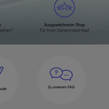
d pflegeleicht
e Edelstahl sorgt für die hervorragende Qualität und Stabilität
können Ihr neues Gartenmöbelstück dank der strapazierfähigen
lien ganzjährig einsetzen. Mit einer regelmäßigen, jedoch nicht
 Pflege, haben Sie ganz besonders lange Freude an diesem Objekt.
e
Ausgezeichneter Shop
 stapelbar
esehen?
Für Ihren Gartenmöbel-Kauf
120 kg belastbar und dank des relativ geringen Gewichts lässt er
Sie können ihn bei Bedarf auch einfach stapeln und platzsparend
Kunststoffkappen an den Füßen und schützt so Ihren
ern.
erbar
n OUTFLEXX bietet Ihnen die Möglichkeit, sich Ihre
 nach Ihren Vorstellungen zusammenzustellen. Entwerfen Sie
Bereich!
Zu unserem FAQ
ular
lber/schwarz, ca. 63 x 57 x 93 cm