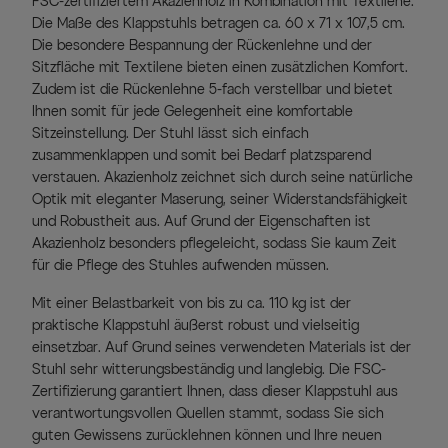
FSC-zertifiziertem Akazienholz in Kombination mit Textilene.
Die Maße des Klappstuhls betragen ca. 60 x 71 x 107,5 cm.
Die besondere Bespannung der Rückenlehne und der
Sitzfläche mit Textilene bieten einen zusätzlichen Komfort.
Zudem ist die Rückenlehne 5-fach verstellbar und bietet
Ihnen somit für jede Gelegenheit eine komfortable
Sitzeinstellung. Der Stuhl lässt sich einfach
zusammenklappen und somit bei Bedarf platzsparend
verstauen. Akazienholz zeichnet sich durch seine natürliche
Optik mit eleganter Maserung, seiner Widerstandsfähigkeit
und Robustheit aus. Auf Grund der Eigenschaften ist
Akazienholz besonders pflegeleicht, sodass Sie kaum Zeit
für die Pflege des Stuhles aufwenden müssen.
Mit einer Belastbarkeit von bis zu ca. 110 kg ist der
praktische Klappstuhl äußerst robust und vielseitig
einsetzbar. Auf Grund seines verwendeten Materials ist der
Stuhl sehr witterungsbeständig und langlebig. Die FSC-
Zertifizierung garantiert Ihnen, dass dieser Klappstuhl aus
verantwortungsvollen Quellen stammt, sodass Sie sich
guten Gewissens zurücklehnen können und Ihre neuen