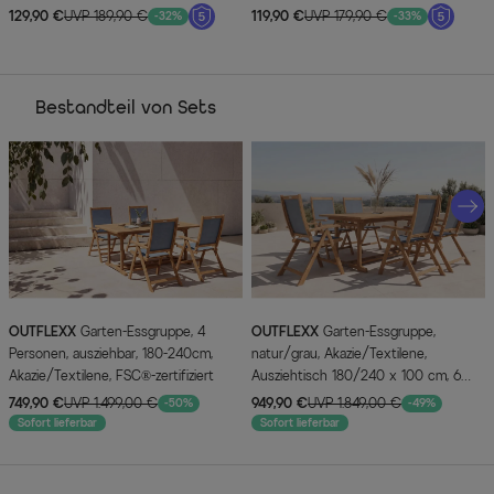
129,90 €
UVP 189,90 €
119,90 €
UVP 179,90 €
-32%
-33%
Bestandteil von Sets
OUTFLEXX
Garten-Essgruppe, 4
OUTFLEXX
Garten-Essgruppe,
Personen, ausziehbar, 180-240cm,
natur/grau, Akazie/Textilene,
Akazie/Textilene, FSC®-zertifiziert
Ausziehtisch 180/240 x 100 cm, 6
Klappstühle 5-fach, FSC®-zertifiziertes
749,90 €
UVP 1.499,00 €
949,90 €
UVP 1.849,00 €
-50%
-49%
Produkt
Sofort lieferbar
Sofort lieferbar