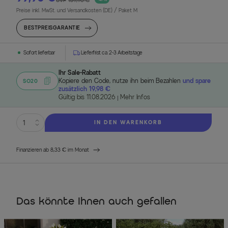
UVP
189,90 €
Preise inkl. MwSt. und Versandkosten (DE)
/ Paket M
BESTPREISGARANTIE
Sofort lieferbar
Lieferfrist ca. 2-3 Arbeitstage
Ihr Sale-Rabatt
Kopiere den Code, nutze ihn beim Bezahlen
und spare
SO20
zusätzlich 19,98 €
Gültig bis 11.08.2026
Mehr Infos
IN DEN WARENKORB
Finanzieren ab 8,33 € im Monat
Das könnte Ihnen auch gefallen