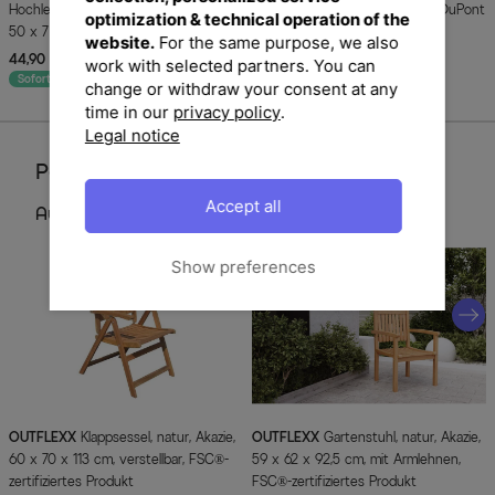
Hochlehner, anthrazit, Polyester, 120 x
grau, Dralon, 120x50x7cm, mit DuPont
optimization & technical operation of the
50 x 7 cm
Teflon Markenimprägnierung
website.
For the same purpose, we also
44,90 €
UVP 69,90 €
49,90 €
UVP 119,90 €
-36%
-58%
work with selected partners. You can
Sofort lieferbar
Sofort lieferbar
change or withdraw your consent at any
time in our
privacy policy
.
Legal notice
Perfektionieren Sie Ihren Garten
Accept all
Aus dieser Serie
Show preferences
OUTFLEXX
Klappsessel, natur, Akazie,
OUTFLEXX
Gartenstuhl, natur, Akazie,
60 x 70 x 113 cm, verstellbar, FSC®-
59 x 62 x 92,5 cm, mit Armlehnen,
zertifiziertes Produkt
FSC®-zertifiziertes Produkt