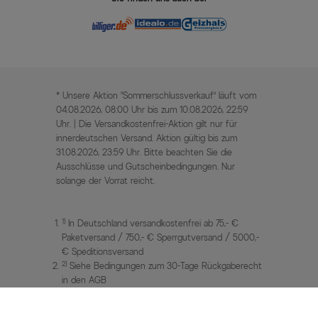
* Unsere Aktion „Sommerschlussverkauf“ läuft vom
04.08.2026, 08:00 Uhr bis zum 10.08.2026, 22:59
Uhr. | Die Versandkostenfrei-Aktion gilt nur für
innerdeutschen Versand. Aktion gültig bis zum
31.08.2026, 23:59 Uhr. Bitte beachten Sie die
Ausschlüsse und Gutscheinbedingungen. Nur
solange der Vorrat reicht.
1)
In Deutschland versandkostenfrei ab 75,- €
Paketversand / 750,- € Sperrgutversand / 5000,-
€ Speditionsversand
2)
Siehe Bedingungen zum 30-Tage Rückgaberecht
in den AGB
3)
UVP / Statt Preise = unverbindliche
Preisempfehlung des Herstellers