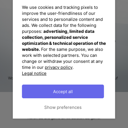
We use cookies and tracking pixels to
improve the user-friendliness of our
services and to personalize content and
ads. We collect data for the following
purposes:
advertising, limited data
Gratis Paketversand
30 Tage Rückgaberecht
collection, personalized service
Für Bestellungen ab 75€
Einfache Retouren, ohne
optimization & technical operation of the
Zusatzkosten
website.
For the same purpose, we also
work with selected partners. You can
change or withdraw your consent at any
time in our
privacy policy
.
Legal notice
Bestpreisgarantie
Ausgezeichneter Shop
Woanders günstiger gesehen?
Für Ihren Gartenmöbel-Kauf
Accept all
Sie haben Fragen?
Show preferences
Rufen Sie uns gerne an wir beraten Sie gerne!