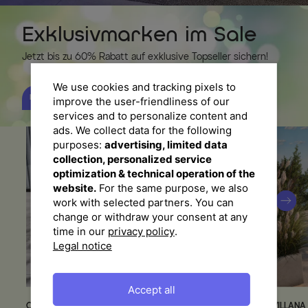
Exklusivmarken im Sale
Jetzt bis zu 60% Rabatt auf exklusive Topseller sichern!
We use cookies and tracking pixels to
HIER STÖBERN
improve the user-friendliness of our
services and to personalize content and
ads. We collect data for the following
purposes:
advertising, limited data
collection, personalized service
optimization & technical operation of the
website.
For the same purpose, we also
work with selected partners. You can
change or withdraw your consent at any
time in our
privacy policy
.
Legal notice
Accept all
OUTFLEXX
Willis Ecklounge, silber, Aluminium/Polyester, 5
VILLANA
Garten-Essgruppe mit 6 Stap