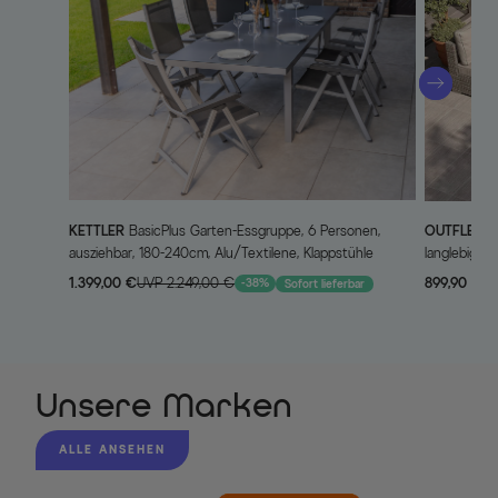
KETTLER
BasicPlus Garten-Essgruppe, 6 Personen,
OUTFLEXX
Tiago Gartenlounge für 6 Personen,
ausziehbar, 180-240cm, Alu/Textilene, Klappstühle
langlebiges 
1.399,00 €
UVP 2.249,00 €
899,90 €
UV
-38%
Sofort lieferbar
Unsere Marken
ALLE ANSEHEN