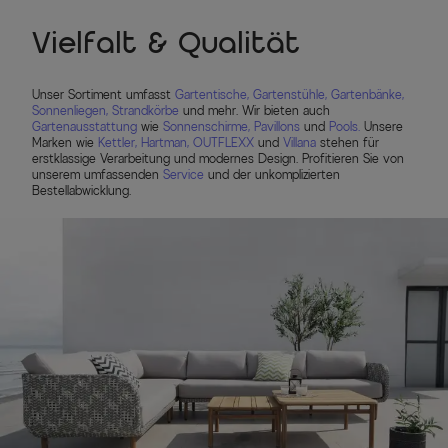
Vielfalt & Qualität
Unser Sortiment umfasst
Gartentische,
Gartenstühle,
Gartenbänke,
Sonnenliegen,
Strandkörbe
und mehr. Wir bieten auch
Gartenausstattung
wie
Sonnenschirme,
Pavillons
und
Pools.
Unsere
Marken wie
Kettler,
Hartman,
OUTFLEXX
und
Villana
stehen für
erstklassige Verarbeitung und modernes Design. Profitieren Sie von
unserem umfassenden
Service
und der unkomplizierten
Bestellabwicklung.