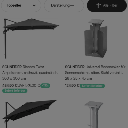
Darstellung:
Alle Filter
SCHNEIDER
Rhodos Twist
SCHNEIDER
Universal-Bodenanker für
Ampelschirm, anthrazit, quadratisch,
Sonnenschirme, silber, Stahl verzinkt,
300 x 300 cm
28 x 28 x 45 cm
484,90 €
UVP 569,00 €
124,90 €
-15%
Sofort lieferbar
Sofort lieferbar