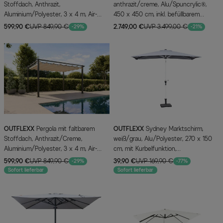
Stoffdach, Anthrazit,
anthrazit/creme, Alu/Spuncrylic®,
Aluminium/Polyester, 3 x 4 m, Air-
450 x 450 cm, inkl. befüllbarem
Vent System, UV-Schutz 30
Schirmständer
599,90 €
UVP 849,90 €
2.749,00 €
UVP 3.499,00 €
-29%
-21%
OUTFLEXX
Pergola mit faltbarem
OUTFLEXX
Sydney Marktschirm,
Stoffdach, Anthrazit/Creme,
weiß/grau, Alu/Polyester, 270 x 150
Aluminium/Polyester, 3 x 4 m, Air-
cm, mit Kurbelfunktion,
Vent System, UV-Schutz 30+
pulverbeschichtet, UV-Schutz 80+,
599,90 €
UVP 849,90 €
39,90 €
UVP 169,90 €
-29%
-77%
witterungsbeständig
Sofort lieferbar
Sofort lieferbar