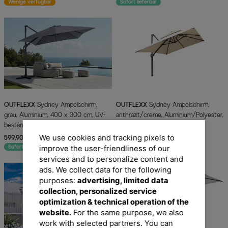
Wenige verfügbar
Sofort lieferbar
OUTFLEXX
Sydney Ampelschirm,
OUTFLEXX
Sydney Ampelschirm,
grau, Aluminium, 400 x 300 cm, UV-
anthrazit/creme, Aluminium/Polyester,
beständig, wasserabweisend, mit Air-
400 x 300 cm
Vent System, langlebiges Material
We use cookies and tracking pixels to
599,90 €
UVP 979,90 €
749,90 €
UVP 1.269,00 €
-39%
-41%
Sofort lieferbar
improve the user-friendliness of our
services and to personalize content and
ads. We collect data for the following
purposes:
advertising, limited data
collection, personalized service
optimization & technical operation of the
website.
For the same purpose, we also
work with selected partners. You can