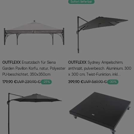
Sofort lieferbar
OUTFLEXX
Ersatzdach für Siena
OUTFLEXX
Sydney Ampelschirm,
Garden Pavillon Korfu, natur, Polyester
anthrazit, pulverbesch. Aluminium, 300
PU-beschichtet, 350x350cm
x 300 cm, Twist-Funktion, inkl.
Plattenständer
179,90 €
UVP 239,90 €
399,90 €
UVP 569,90 €
-25%
-30%