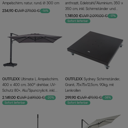
Ampelschirm, natur, rund, Ø 300 cm
anthrazit, Edelstahl/Aluminium, 350 x
350 cm, inkl. Schirmständer und
234,90 €
UVP 279,00 €
-16%
Schutzhülle
1.749,00 €
UVP 2.099,00 €
-17%
Sofort lieferbar
OUTFLEXX
Ultimate L Ampelschirm,
OUTFLEXX
Sydney Schirmständer,
400 x 400 cm, 360° drehbar, UV-
Granit, 75x75x12,5cm, 90kg, mit
Schutz 80+, Alu/Spuncrylic®, inkl.
Lenkrollen
Schirmständer
2.149,00 €
UVP 2.699,00 €
299,90 €
UVP 479,90 €
-20%
-38%
Sofort lieferbar
Sofort lieferbar