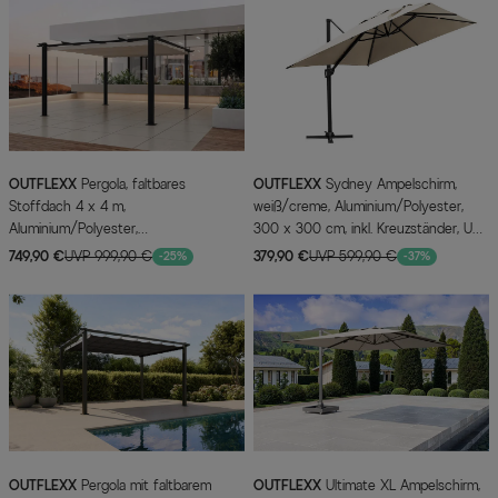
OUTFLEXX
Pergola, faltbares
OUTFLEXX
Sydney Ampelschirm,
Stoffdach 4 x 4 m,
weiß/creme, Aluminium/Polyester,
Aluminium/Polyester,
300 x 300 cm, inkl. Kreuzständer, UV-
Anthrazit/Creme, UV-Schutz 30+
beständig
749,90 €
UVP 999,90 €
379,90 €
UVP 599,90 €
-25%
-37%
OUTFLEXX
Pergola mit faltbarem
OUTFLEXX
Ultimate XL Ampelschirm,