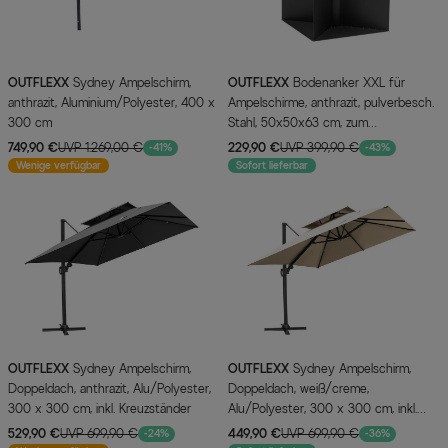
OUTFLEXX
Sydney Ampelschirm,
OUTFLEXX
Bodenanker XXL für
anthrazit, Aluminium/Polyester, 400 x
Ampelschirme, anthrazit, pulverbesch.
300 cm
Stahl, 50x50x63 cm, zum
Einbetonieren
749,90 €
UVP 1.269,00 €
229,90 €
UVP 399,90 €
-41%
-43%
Wenige verfügbar
Sofort lieferbar
OUTFLEXX
Sydney Ampelschirm,
OUTFLEXX
Sydney Ampelschirm,
Doppeldach, anthrazit, Alu/Polyester,
Doppeldach, weiß/creme,
300 x 300 cm, inkl. Kreuzständer
Alu/Polyester, 300 x 300 cm, inkl.
Kreuzständer
529,90 €
UVP 699,90 €
449,90 €
UVP 699,90 €
-24%
-36%