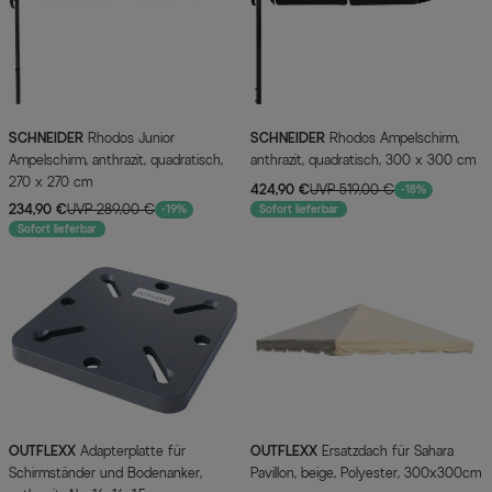
SCHNEIDER
Rhodos Junior
SCHNEIDER
Rhodos Ampelschirm,
Ampelschirm, anthrazit, quadratisch,
anthrazit, quadratisch, 300 x 300 cm
270 x 270 cm
424,90 €
UVP 519,00 €
-18%
234,90 €
UVP 289,00 €
-19%
Sofort lieferbar
Sofort lieferbar
OUTFLEXX
Adapterplatte für
OUTFLEXX
Ersatzdach für Sahara
Schirmständer und Bodenanker,
Pavillon, beige, Polyester, 300x300cm