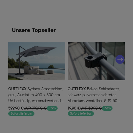
Unsere Topseller
OUTFLEXX
Sydney Ampelschirm,
OUTFLEXX
Balkon-Schirmhalter,
OU
grau, Aluminium, 400 x 300 cm,
schwarz, pulverbeschichtetes
wei
UV-beständig, wasserabweisend,
Aluminium, verstellbar Ø 19–50
150
mit Air-Vent System, langlebiges
mm, einfache Montage
pul
599,90 €
UVP 979,90 €
19,90 €
UVP 59,90 €
39,
-39%
-67%
Material
wit
Sofort lieferbar
Sofort lieferbar
So