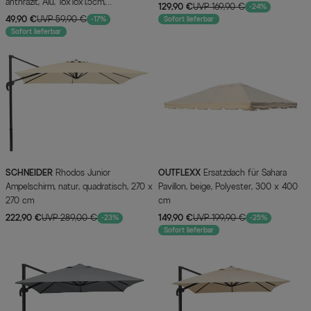
anthrazit, Alu, 16x16x1,5cm,
129,90 €
UVP 169,90 €
-24%
Lochabstand 64-113mm
49,90 €
UVP 59,90 €
-17%
Sofort lieferbar
Sofort lieferbar
SCHNEIDER
Rhodos Junior
OUTFLEXX
Ersatzdach für Sahara
Ampelschirm, natur, quadratisch, 270 x
Pavillon, beige, Polyester, 300 x 400
270 cm
cm
222,90 €
UVP 289,00 €
149,90 €
UVP 199,90 €
-23%
-25%
Sofort lieferbar