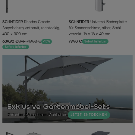
SCHNEIDER
Rhodos Grande
SCHNEIDER
Universal-Bodenplatte
Ampelschirm, anthrazit, rechteckig,
für Sonnenschirme, silber, Stahl
400 x 300 cm
verzinkt, 16 x 16 x 40 cm
609,90 €
UVP 719,00 €
79,90 €
-15%
Sofort lieferbar
Sofort lieferbar
Exklusive Gartenmöbel-Sets
Einrichten. Platznehmen. Wohlfühlen.
JETZT ENTDECKEN