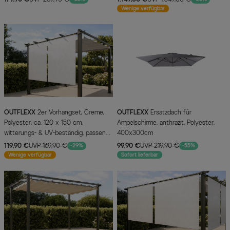
Wenige verfügbar
OUTFLEXX
2er Vorhangset, Creme,
OUTFLEXX
Ersatzdach für
Polyester, ca. 120 x 150 cm,
Ampelschirme, anthrazit, Polyester,
witterungs- & UV-beständig, passend
400x300cm
für Pergola 3x3 m/3x4 m
119,90 €
UVP 169,90 €
99,90 €
UVP 219,90 €
-29%
-55%
Wenige verfügbar
Sofort lieferbar