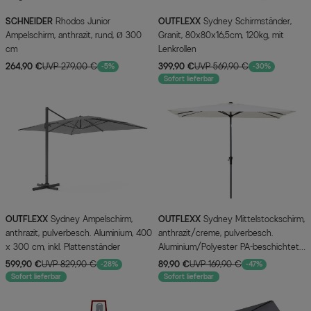
SCHNEIDER
Rhodos Junior
OUTFLEXX
Sydney Schirmständer,
Ampelschirm, anthrazit, rund, Ø 300
Granit, 80x80x16,5cm, 120kg, mit
cm
Lenkrollen
264,90 €
UVP 279,00 €
399,90 €
UVP 569,90 €
-5%
-30%
Sofort lieferbar
OUTFLEXX
Sydney Ampelschirm,
OUTFLEXX
Sydney Mittelstockschirm,
anthrazit, pulverbesch. Aluminium, 400
anthrazit/creme, pulverbesch.
x 300 cm, inkl. Plattenständer
Aluminium/Polyester PA-beschichtet,
270 x 150 cm
599,90 €
UVP 829,90 €
89,90 €
UVP 169,90 €
-28%
-47%
Sofort lieferbar
Sofort lieferbar