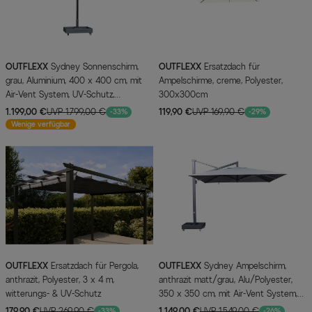
OUTFLEXX
Sydney Sonnenschirm,
OUTFLEXX
Ersatzdach für
grau, Aluminium, 400 x 400 cm, mit
Ampelschirme, creme, Polyester,
Air-Vent System, UV-Schutz,
300x300cm
pulverbeschichtet, inkl. befüllbarem
1.199,00 €
UVP 1.799,00 €
119,90 €
UVP 169,90 €
-33%
-29%
Schirmständer
Wenige verfügbar
OUTFLEXX
Ersatzdach für Pergola,
OUTFLEXX
Sydney Ampelschirm,
anthrazit, Polyester, 3 x 4 m,
anthrazit matt/grau, Alu/Polyester,
witterungs- & UV-Schutz
350 x 350 cm, mit Air-Vent System,
inkl. Schirmständer
179,90 €
UVP 269,90 €
1.149,00 €
UVP 1.549,00 €
-33%
-26%