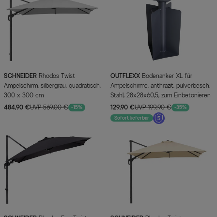
SCHNEIDER
Rhodos Twist
OUTFLEXX
Bodenanker XL für
Ampelschirm, silbergrau, quadratisch,
Ampelschirme, anthrazit, pulverbesch.
300 x 300 cm
Stahl, 28x28x60,5, zum Einbetonieren
484,90 €
UVP 569,00 €
129,90 €
UVP 199,90 €
-15%
-35%
Sofort lieferbar