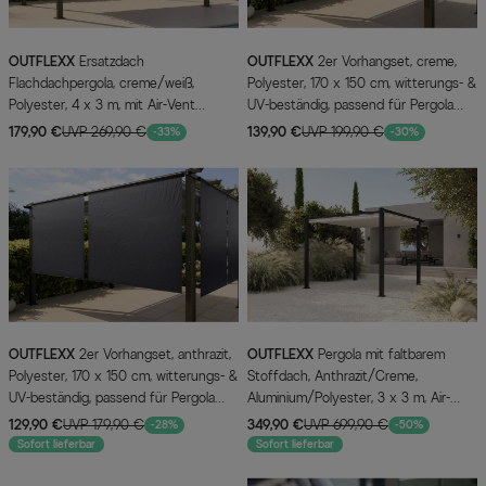
OUTFLEXX
Ersatzdach
OUTFLEXX
2er Vorhangset, creme,
Flachdachpergola, creme/weiß,
Polyester, 170 x 150 cm, witterungs- &
Polyester, 4 x 3 m, mit Air-Vent
UV-beständig, passend für Pergola
System, witterungs- & UV-beständig
3x3 m
179,90 €
UVP 269,90 €
139,90 €
UVP 199,90 €
-33%
-30%
OUTFLEXX
2er Vorhangset, anthrazit,
OUTFLEXX
Pergola mit faltbarem
Polyester, 170 x 150 cm, witterungs- &
Stoffdach, Anthrazit/Creme,
UV-beständig, passend für Pergola
Aluminium/Polyester, 3 x 3 m, Air-
3x4 m/4x4 m
Vent System, UV-Schutz 30+
129,90 €
UVP 179,90 €
349,90 €
UVP 699,90 €
-28%
-50%
Sofort lieferbar
Sofort lieferbar