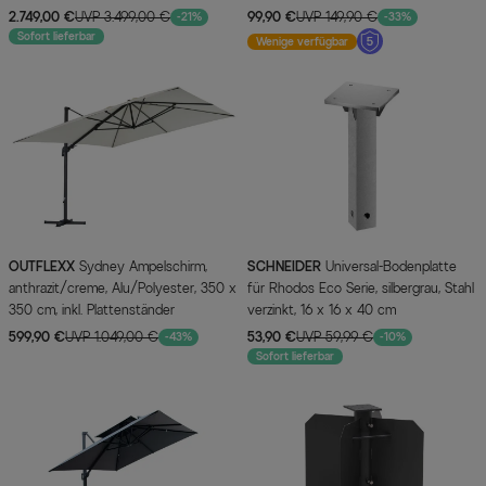
Spuncrylic®
2.749,00 €
UVP 3.499,00 €
99,90 €
UVP 149,90 €
-21%
-33%
Sofort lieferbar
Wenige verfügbar
OUTFLEXX
Sydney Ampelschirm,
SCHNEIDER
Universal-Bodenplatte
anthrazit/creme, Alu/Polyester, 350 x
für Rhodos Eco Serie, silbergrau, Stahl
350 cm, inkl. Plattenständer
verzinkt, 16 x 16 x 40 cm
599,90 €
UVP 1.049,00 €
53,90 €
UVP 59,99 €
-43%
-10%
Sofort lieferbar