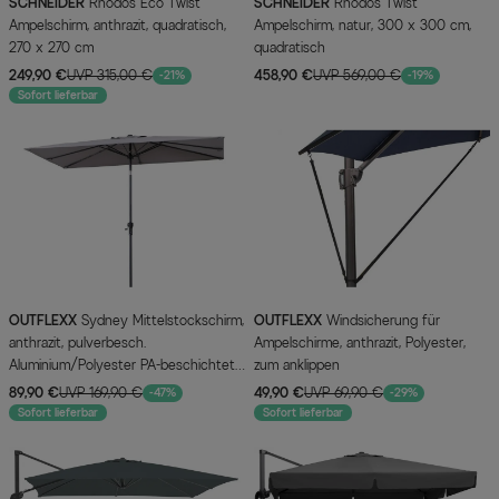
SCHNEIDER
Rhodos Eco Twist
SCHNEIDER
Rhodos Twist
Ampelschirm, anthrazit, quadratisch,
Ampelschirm, natur, 300 x 300 cm,
270 x 270 cm
quadratisch
249,90 €
UVP 315,00 €
458,90 €
UVP 569,00 €
-21%
-19%
Sofort lieferbar
OUTFLEXX
Sydney Mittelstockschirm,
OUTFLEXX
Windsicherung für
anthrazit, pulverbesch.
Ampelschirme, anthrazit, Polyester,
Aluminium/Polyester PA-beschichtet,
zum anklippen
270 x 150 cm
89,90 €
UVP 169,90 €
49,90 €
UVP 69,90 €
-47%
-29%
Sofort lieferbar
Sofort lieferbar