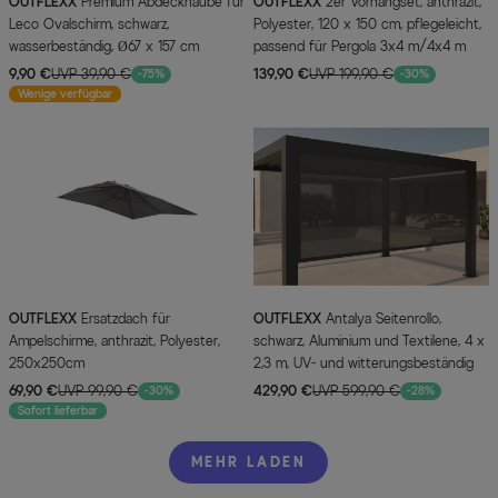
OUTFLEXX
Premium Abdeckhaube für
OUTFLEXX
2er Vorhangset, anthrazit,
Leco Ovalschirm, schwarz,
Polyester, 120 x 150 cm, pflegeleicht,
wasserbeständig, Ø67 x 157 cm
passend für Pergola 3x4 m/4x4 m
9,90 €
UVP 39,90 €
139,90 €
UVP 199,90 €
-75%
-30%
Wenige verfügbar
OUTFLEXX
Ersatzdach für
OUTFLEXX
Antalya Seitenrollo,
Ampelschirme, anthrazit, Polyester,
schwarz, Aluminium und Textilene, 4 x
250x250cm
2,3 m, UV- und witterungsbeständig
69,90 €
UVP 99,90 €
429,90 €
UVP 599,90 €
-30%
-28%
Sofort lieferbar
MEHR LADEN