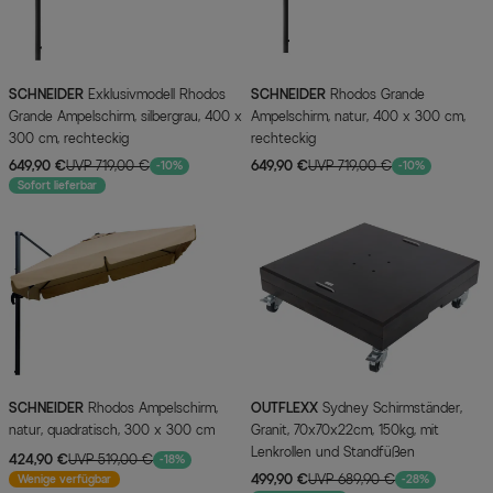
SCHNEIDER
Exklusivmodell Rhodos
SCHNEIDER
Rhodos Grande
Grande Ampelschirm, silbergrau, 400 x
Ampelschirm, natur, 400 x 300 cm,
300 cm, rechteckig
rechteckig
649,90 €
UVP 719,00 €
649,90 €
UVP 719,00 €
-10%
-10%
Sofort lieferbar
SCHNEIDER
Rhodos Ampelschirm,
OUTFLEXX
Sydney Schirmständer,
natur, quadratisch, 300 x 300 cm
Granit, 70x70x22cm, 150kg, mit
Lenkrollen und Standfüßen
424,90 €
UVP 519,00 €
-18%
499,90 €
UVP 689,90 €
Wenige verfügbar
-28%