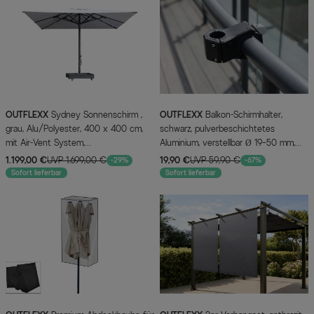
OUTFLEXX
Sydney Sonnenschirm ,
OUTFLEXX
Balkon-Schirmhalter,
grau, Alu/Polyester, 400 x 400 cm,
schwarz, pulverbeschichtetes
mit Air-Vent System,
Aluminium, verstellbar Ø 19–50 mm,
pulverbeschichtet, inkl. befüllbarem
einfache Montage
1.199,00 €
UVP 1.699,00 €
19,90 €
UVP 59,90 €
-29%
-67%
Schirmständer
Sofort lieferbar
Sofort lieferbar