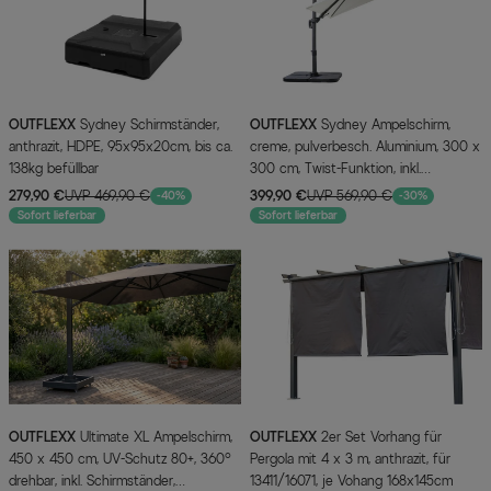
OUTFLEXX
Sydney Schirmständer,
OUTFLEXX
Sydney Ampelschirm,
anthrazit, HDPE, 95x95x20cm, bis ca.
creme, pulverbesch. Aluminium, 300 x
138kg befüllbar
300 cm, Twist-Funktion, inkl.
Plattenständer
279,90 €
UVP 469,90 €
399,90 €
UVP 569,90 €
-40%
-30%
Sofort lieferbar
Sofort lieferbar
OUTFLEXX
Ultimate XL Ampelschirm,
OUTFLEXX
2er Set Vorhang für
450 x 450 cm, UV-Schutz 80+, 360°
Pergola mit 4 x 3 m, anthrazit, für
drehbar, inkl. Schirmständer,
13411/16071, je Vohang 168x145cm