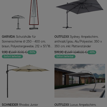
GARVIDA
Schutzhülle für
OUTFLEXX
Sydney Ampelschirm,
Sonnenschirme Ø 250 - 400 cm,
anthrazit/grau, Alu/Polyester, 350 x
braun, Polyestergewebe, 212 x 57/18
350 cm, inkl. Plattenständer
cm, mit Zugband
9,90 €
UVP 19,90 €
599,90 €
UVP 1.049,00 €
-50%
-43%
Sofort lieferbar
Sofort lieferbar
SCHNEIDER
Rhodos Junior
OUTFLEXX
Luxus Ampelschirm,