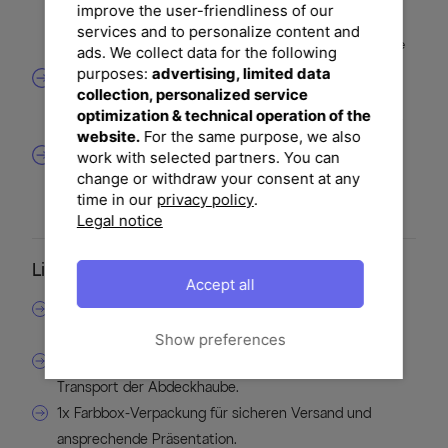
improve the user-friendliness of our
Feuchtigkeitsbildung und Schimmelbildung. Zusätzlich
services and to personalize content and
schützt die UV-beständige Oberfläche Ihre Möbel vor
dem Verblassen und sorgt für eine langanhaltend schöne
ads. We collect data for the following
Optik.
purposes:
advertising, limited data
Perfekte Passform
Mit Maßen von ca. 212 x 87 cm passt die Abdeckhaube
collection, personalized service
ideal auf gängige Gartenlounges. Dank der Gurte und
optimization & technical operation of the
Knebelverschlüsse bleibt die Haube auch bei Wind sicher
website.
For the same purpose, we also
an Ort und Stelle.
Pflegeleicht und leicht zu verstauen
work with selected partners. You can
Die Haube lässt sich einfach mit einem feuchten Tuch
change or withdraw your consent at any
reinigen und in der mitgelieferten Tragetasche
time in our
privacy policy
.
platzsparend verstauen. So bleibt Ihr Garten immer
ordentlich und gepflegt.
Legal notice
Lieferumfang
Accept all
1x OUTFLEXX Abdeckhaube für Gartenlounges,
schwarz, ca. 212 x 87 cm, Ripstop-Gewebe/Polyester.
Show preferences
1x Tragetasche zur einfachen Aufbewahrung und
Transport der Abdeckhaube.
1x Farbbox-Verpackung für sicheren Versand und
ansprechende Präsentation.