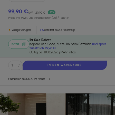
99,90 €
UVP
129,90 €
-23%
Preise inkl. MwSt. und Versandkosten (DE)
/ Paket M
Wenige verfügbar
Lieferfrist ca. 2-3 Arbeitstage
Ihr Sale-Rabatt
Kopiere den Code, nutze ihn beim Bezahlen
und spare
SO20
zusätzlich 19,98 €
Gültig bis 11.08.2026
Mehr Infos
IN DEN WARENKORB
Finanzieren ab 8,33 € im Monat