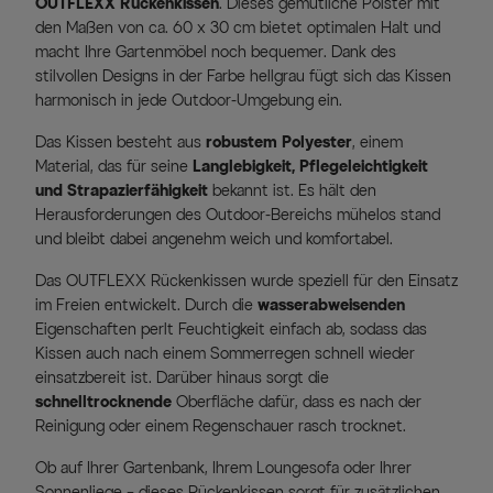
OUTFLEXX Rückenkissen
. Dieses gemütliche Polster mit
den Maßen von ca. 60 x 30 cm bietet optimalen Halt und
macht Ihre Gartenmöbel noch bequemer. Dank des
stilvollen Designs in der Farbe hellgrau fügt sich das Kissen
harmonisch in jede Outdoor-Umgebung ein.
Das Kissen besteht aus
robustem Polyester
, einem
Material, das für seine
Langlebigkeit, Pflegeleichtigkeit
und Strapazierfähigkeit
bekannt ist. Es hält den
Herausforderungen des Outdoor-Bereichs mühelos stand
und bleibt dabei angenehm weich und komfortabel.
Das OUTFLEXX Rückenkissen wurde speziell für den Einsatz
im Freien entwickelt. Durch die
wasserabweisenden
Eigenschaften perlt Feuchtigkeit einfach ab, sodass das
Kissen auch nach einem Sommerregen schnell wieder
einsatzbereit ist. Darüber hinaus sorgt die
schnelltrocknende
Oberfläche dafür, dass es nach der
Reinigung oder einem Regenschauer rasch trocknet.
Ob auf Ihrer Gartenbank, Ihrem Loungesofa oder Ihrer
Sonnenliege – dieses Rückenkissen sorgt für zusätzlichen