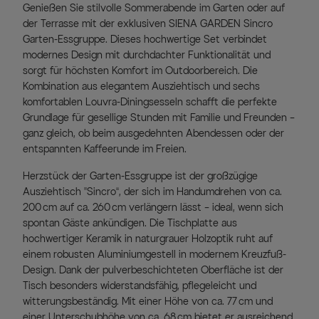
Genießen Sie stilvolle Sommerabende im Garten oder auf
der Terrasse mit der exklusiven SIENA GARDEN Sincro
Garten-Essgruppe. Dieses hochwertige Set verbindet
modernes Design mit durchdachter Funktionalität und
sorgt für höchsten Komfort im Outdoorbereich. Die
Kombination aus elegantem Ausziehtisch und sechs
komfortablen Louvra-Diningsesseln schafft die perfekte
Grundlage für gesellige Stunden mit Familie und Freunden –
ganz gleich, ob beim ausgedehnten Abendessen oder der
entspannten Kaffeerunde im Freien.
Herzstück der Garten-Essgruppe ist der großzügige
Ausziehtisch „Sincro“, der sich im Handumdrehen von ca.
200 cm auf ca. 260 cm verlängern lässt – ideal, wenn sich
spontan Gäste ankündigen. Die Tischplatte aus
hochwertiger Keramik in naturgrauer Holzoptik ruht auf
einem robusten Aluminiumgestell in modernem Kreuzfuß-
Design. Dank der pulverbeschichteten Oberfläche ist der
Tisch besonders widerstandsfähig, pflegeleicht und
witterungsbeständig. Mit einer Höhe von ca. 77 cm und
einer Unterschubhöhe von ca. 68 cm bietet er ausreichend