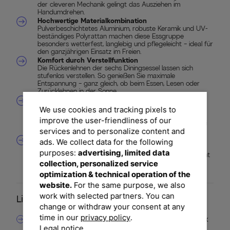
der cleveren Mechanik gelingt das Ausziehen im
Handumdrehen.
Hochwertige Materialkombination
Pulverbeschichtetes Aluminium, robuste Keramik und UV-
beständiges Polyrattan machen diese Essgruppe
besonders wetterfest, langlebig und pflegeleicht – ideal für
den ganzjährigen Einsatz im Freien.
Komfort durch Verstellfunktion
Die Rückenlehnen der sechs Diningsessel lassen sich
stufenlos verstellen. So genießen Sie maximale
Entspannung – ganz gleich, ob beim Essen, Lesen oder
Zurücklehnen in der Sonne.
Inklusive Polsterauflagen
Die mitgelieferten Sitz- und Rückenkissen bieten
We use cookies and tracking pixels to
zusätzlichen Komfort und fügen sich optisch harmonisch
improve the user-friendliness of our
ins Gesamtbild ein. Per Halteschlaufe bleiben sie auch bei
services and to personalize content and
Wind an Ort und Stelle.
Modernes, zeitloses Design
ads. We collect data for the following
Die Kombination aus naturgrauer Holzoptik,
purposes:
advertising, limited data
anthrazitfarbenem Gestell und klarer Linienführung macht
diese Essgruppe zu einem stilvollen Hingucker auf jeder
collection, personalized service
Terrasse oder im Garten.
optimization & technical operation of the
website.
For the same purpose, we also
work with selected partners. You can
Lieferumfang
change or withdraw your consent at any
time in our
privacy policy
.
1x Ausziehtisch SIENA GARDEN Sincro, ca. 200/260 x
Legal notice