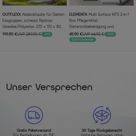
OUTFLEXX
Abdeckhaube für Garten-
ELEMENTA
Multi Surface KITS 3-in-1
Essgruppen, schwarz, Ripstop-
Box Pflegemittel,
Gewebe/Polyester, 270 x 170 x 80
Gartenmöbelreinigung und
cm, wasserabweisend, UV-Schutz
Oberflächenschutz, 2 x 750 ml
199,90 €
UVP 289,90 €
49,90 €
UVP 64,90 €
-31%
-23%
Sofort lieferbar
Unser Versprechen
Gratis Paketversand
30 Tage Rückgaberecht
Für Bestellungen ab 75€
Einfache Retouren, ohne