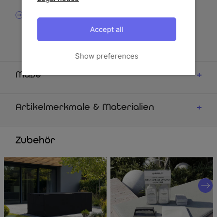
100 cm, Alu/Keramik, anthrazit/natur-grau
6x Design-Diningsessel OUTFLEXX Louvra 2, ca. 59 x
72 x 111 cm, Polyrattan/Alu, natur/anthrazit, inkl. Sitz-
Accept all
und Rückenkissen
Show preferences
Maße
Artikelmerkmale & Materialien
Zubehör