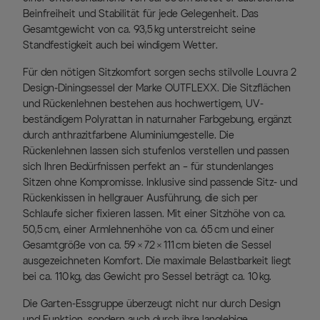
Beinfreiheit und Stabilität für jede Gelegenheit. Das
Gesamtgewicht von ca. 93,5 kg unterstreicht seine
Standfestigkeit auch bei windigem Wetter.
Für den nötigen Sitzkomfort sorgen sechs stilvolle Louvra 2
Design-Diningsessel der Marke OUTFLEXX. Die Sitzflächen
und Rückenlehnen bestehen aus hochwertigem, UV-
beständigem Polyrattan in naturnaher Farbgebung, ergänzt
durch anthrazitfarbene Aluminiumgestelle. Die
Rückenlehnen lassen sich stufenlos verstellen und passen
sich Ihren Bedürfnissen perfekt an – für stundenlanges
Sitzen ohne Kompromisse. Inklusive sind passende Sitz- und
Rückenkissen in hellgrauer Ausführung, die sich per
Schlaufe sicher fixieren lassen. Mit einer Sitzhöhe von ca.
50,5 cm, einer Armlehnenhöhe von ca. 65 cm und einer
Gesamtgröße von ca. 59 × 72 × 111 cm bieten die Sessel
ausgezeichneten Komfort. Die maximale Belastbarkeit liegt
bei ca. 110 kg, das Gewicht pro Sessel beträgt ca. 10 kg.
Die Garten-Essgruppe überzeugt nicht nur durch Design
und Funktion, sondern auch durch ihre langlebige