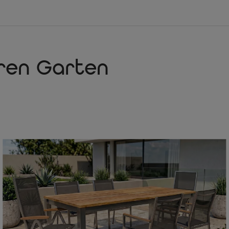
Wetter. Verschmutzungen 
entfernen.
Stabiler, rostfreier Ede
Das Gestell aus rostfreiem
Äußerst Robust
Das Teakholz gilt als beso
hren Garten
weshalb es häufig bei ho
Bodenschoner
Die Gartenmöbel verfügen 
Terrassenboden vor Kratze
Ausziehbar
Die Tischplatte können Si
schieben Sie die Tischplat
Verlängerungsstück auskl
perfekt wenn sich sponta
Besonders hochwertige
Dieser Tisch wurde aus ca.
Dies spricht für eine bes
Teakholz lassen sich Bohlen
Stapelbar
Dank der besonderen Form 
verstauen.