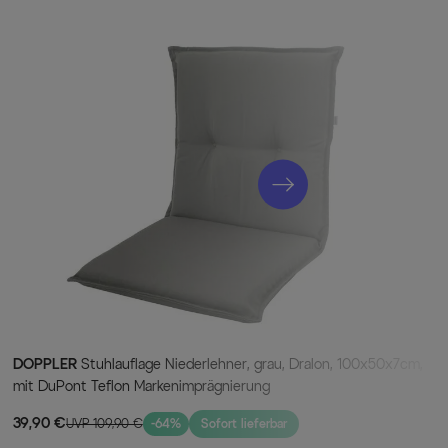
wohl Hitze und Frost, als auch Regen und Feuchtigkeit aus.
ohen Anteils an holzeigenen Ölen einen natürlichen
chädlinge, sodass sich die Pflege dieser Möbel auf ein
e Zeit im Garten mit angenehmen Tätigkeiten verbringen
aturprodukt und lässt so jedes Möbelstück zu einem
ichkeit wird mit der allmählichen Patinabildung in einem
hen. Wenn Sie dieser entgegen wirken möchten, empfehlen
le, welches Sie im Zubehör finden. Zum Schutz Ihrer
lich mit Fußkappen ausgestattet, welche unschöne Kratzer
sich dieses exklusive Gartenmöbel-Set zu Ihnen nach
DOPPLER
Stuhlauflage Niederlehner, grau, Dralon, 100x50x7cm,
mit DuPont Teflon Markenimprägnierung
39,90 €
UVP 109,90 €
-64%
Sofort lieferbar
t und UV-beständig
lien sind besonders pflegeleicht und trotzen Sonne, Wind und