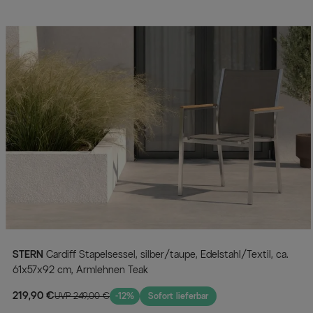
STERN
Cardiff Stapelsessel, silber/taupe, Edelstahl/Textil, ca.
61x57x92 cm, Armlehnen Teak
219,90 €
UVP 249,00 €
-12%
Sofort lieferbar