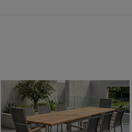
lassen sich mit wenig Aufwand und etwas Wasser wieder
lstahl der Güteklasse 304
 Edelstahl sorgt für eine besondere Stabilität.
nderes robust und ist somit ideal für den Außenbereich geeignet,
chwertigen Gartenmöbeln zum Einsatz kommt.
über einen Kunststoffschutz an den Füssen, damit Ihr
rn geschützt ist.
e ganz einfach auf eine Länge von ca. 340 cm ausziehen. Dazu
te an beiden Seiten nach außen. In der Mitte können Sie nun das
appen und die beiden äußeren Seiten wieder anschieben -
ner Besuch ankündigt.
s Holz
 16,2 cm breiten und ca. 3 cm dicken Teakholzbohlen hergestellt.
onders hohe Qualität des Holzes, denn nur aus sehr hochwertigem
 in der Breite und Stärke herstellen.
lassen sich die Sessel einfach stapeln und platzsparend