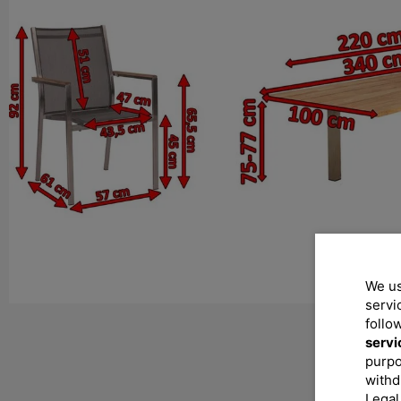
We us
servi
follo
servi
purpo
withd
Legal