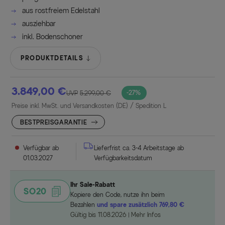
aus rostfreiem Edelstahl
ausziehbar
inkl. Bodenschoner
PRODUKTDETAILS
3.849,00 €
-27%
UVP
5.299,00 €
Preise inkl. MwSt. und Versandkosten (DE)
/ Spedition L
BESTPREISGARANTIE
Verfügbar ab
Lieferfrist ca. 3-4 Arbeitstage ab
01.03.2027
Verfügbarkeitsdatum
Ihr Sale-Rabatt
SO20
Kopiere den Code, nutze ihn beim
Bezahlen
und spare zusätzlich 769,80 €
Gültig bis 11.08.2026
Mehr Infos