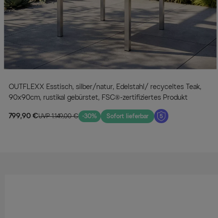
OUTFLEXX Esstisch, silber/natur, Edelstahl/ recyceltes Teak,
90x90cm, rustikal gebürstet, FSC®-zertifiziertes Produkt
799,90 €
UVP 1.149,00 €
-30%
Sofort lieferbar