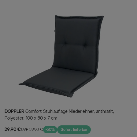
witterungsbeständig und hält so
Es hat außerdem aufgrund des h
Schutz gegen Pilze und andere S
Minimum beschränkt und Sie Ihr
können. Das Teakholz ist ein N
Einzelstück werden. Diese Natürl
schönen Silbergrau unterstric
wir Ihnen eines unserer Pflegeö
Terrasse sind die Möbel zusätz
vermeiden.
Schlagen Sie zu und holen Sie 
Hause.
Ihre Vorteile
DOPPLER
Comfort Stuhlauflage Niederlehner, anthrazit,
Polyester, 100 x 50 x 7 cm
29,90 €
UVP 59,90 €
-50%
Sofort lieferbar
Wetterfest, pflegeleich
Die verarbeiteten Materia