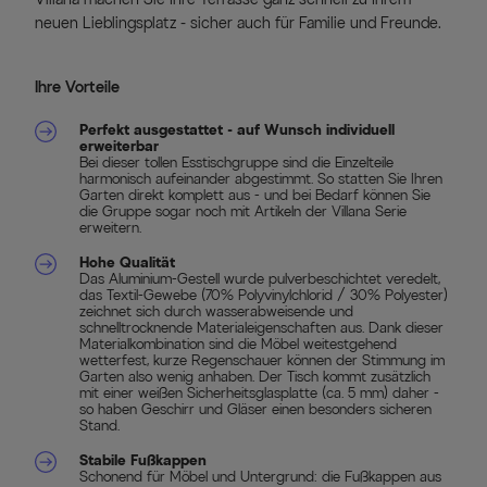
neuen Lieblingsplatz - sicher auch für Familie und Freunde.
Ihre Vorteile
Perfekt ausgestattet - auf Wunsch individuell
erweiterbar
Bei dieser tollen Esstischgruppe sind die Einzelteile
harmonisch aufeinander abgestimmt. So statten Sie Ihren
Garten direkt komplett aus - und bei Bedarf können Sie
die Gruppe sogar noch mit Artikeln der Villana Serie
erweitern.
Hohe Qualität
Das Aluminium-Gestell wurde pulverbeschichtet veredelt,
das Textil-Gewebe (70% Polyvinylchlorid / 30% Polyester)
zeichnet sich durch wasserabweisende und
schnelltrocknende Materialeigenschaften aus. Dank dieser
Materialkombination sind die Möbel weitestgehend
wetterfest, kurze Regenschauer können der Stimmung im
Garten also wenig anhaben. Der Tisch kommt zusätzlich
mit einer weißen Sicherheitsglasplatte (ca. 5 mm) daher -
so haben Geschirr und Gläser einen besonders sicheren
Stand.
Stabile Fußkappen
Schonend für Möbel und Untergrund: die Fußkappen aus