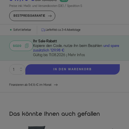
UVP
1.349,00 €
Preise inkl. MwSt. und Versandkosten (DE)
/ Spedition S
BESTPREISGARANTIE
Sofort lieferbar
Lieferfrist ca. 3-4 Arbeitstage
Ihr Sale-Rabatt
Kopiere den Code, nutze ihn beim Bezahlen
und spare
SO20
zusätzlich 129,98 €
Gültig bis 11.08.2026
Mehr Infos
IN DEN WARENKORB
Finanzieren ab 54,16 € im Monat
Das könnte Ihnen auch gefallen