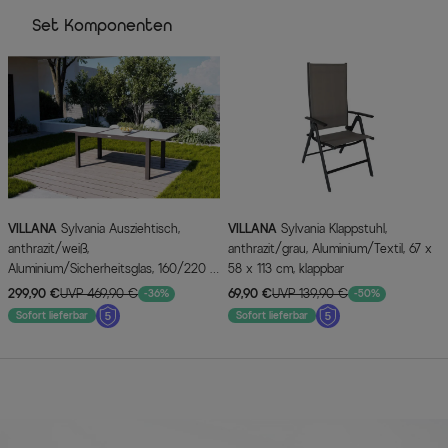
Set Komponenten
VILLANA
Sylvania Ausziehtisch,
VILLANA
Sylvania Klappstuhl,
anthrazit/weiß,
anthrazit/grau, Aluminium/Textil, 67 x
Aluminium/Sicherheitsglas, 160/220 x
58 x 113 cm, klappbar
90 cm, Pulverbeschichtet, UV-
299,90 €
UVP 469,90 €
69,90 €
UVP 139,90 €
-36%
-50%
Beständig, Mit Fußkappen
Sofort lieferbar
Sofort lieferbar