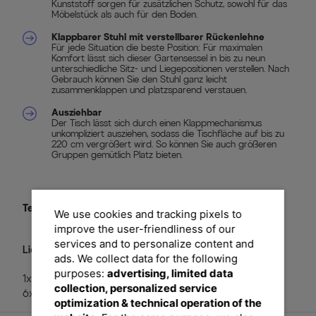
Kunststoff sorgen für zusätzlichen Schutz, sowohl für das
Möbelstück als auch für den Boden.
Klappbarer Stuhl mit verstellbarer Rückenlehne
Für jede Situation die beste Position: Für maximalen
Komfort lässt sich dieser Gartensessel in bis zu neun
unterschiedliche Sitz- und Liegepositionen verstellen. Nach
Gebrauch können Sie den Stuhl ganz leicht
zusammenklappen und platzsparend verstauen.
Ausziehbar
Der Tisch lässt sich durch einen Klappmechanismus
unkompliziert ausziehen, sodass die Tischfläche auf bis zu
220 cm vergrößert wird. So können Sie auch größeren
Gruppen gemütlich Platz bieten.
Textil Material:
70% Polyvinylchlorid, 30% Polyester
We use cookies and tracking pixels to
improve the user-friendliness of our
services and to personalize content and
Lieferumfang:
ads. We collect data for the following
purposes:
advertising, limited data
1x Ausziehtisch ca. 160/220 cm, anthrazit / weiß
collection, personalized service
6x Klappstühle, anthrazit / grau
optimization & technical operation of the