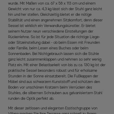
wurde. Mit Maßen von ca. 67 x 58 x 113 cm und einem
Gewicht von nur ca. 4,3 kg lässt sich der Stuhl ganz leicht
hin und her stellen. Gleichzeitig bietet er die nötige
Stabilität und einen angenehmen Sitzkomfort, denn dieser
Sessel ist wirklich ein Verwandlungskünstler. Er bietet
seinem Nutzer neun verschiedene Einstellungen der
Rückenlehne. So ist für jede Situation die richtige Liege-
oder Sitzeinstellung dabei - ob beim Essen mit Freunden
oder Familie, beim Lesen eines Buches oder beim
Sonnenbaden. Bei Nichtgebrauch lassen sich die Stühle
ganz leicht zusammenklappen und nehmen so sehr wenig
Platz ein. Mit einer Belastbarkeit von bis zu ca. 130 kg ist der
praktische Sessel besonders robust und für erholsame
Stunden in der Sonne einsatzbereit. Die Fußkappen der
Möbel sind aus schwarzem Kunststoff und schützen den
Boden vor unschönen Kratzern beim Verrücken des
Stuhles, die silbernen Schrauben aus galvanisiertem Stahl
runden die Optik perfekt ab.
Mit dieser zeitlosen und eleganten Esstischgruppe von
Villana machen Sie Ihre Terrasse ganz schnell zu Ihrem