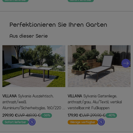
Perfektionieren Sie Ihren Garten
Aus dieser Serie
VILLANA
Sylvania Ausziehtisch,
VILLANA
Sylvania Gartenliege,
anthrazit/weiß,
anthrazit/grau, Alu/Textil, vertikal
Aluminium/Sicherheitsglas, 160/220 x
verstellbar,mit Fußkappen
90 cm, Pulverbeschichtet, UV-
299,90 €
UVP 469,90 €
179,90 €
UVP 299,90 €
-36%
-40%
Beständig, Mit Fußkappen
Sofort lieferbar
Wenige verfügbar