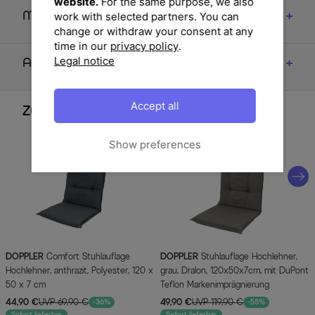
website.
For the same purpose, we also
work with selected partners. You can
Maße
change or withdraw your consent at any
time in our
privacy policy
.
Legal notice
Artikelmerkmale & Materialien
Accept all
Zubehör
Show preferences
DOPPLER
Comfort Stuhlauflage
DOPPLER
Stuhlauflage Hochlehner,
Hochlehner, anthrazit, Polyester, 120 x
grau, Dralon, 120x50x7cm, mit DuPont
50 x 7 cm
Teflon Markenimprägnierung
44,90 €
UVP 69,90 €
49,90 €
UVP 119,90 €
-36%
-58%
Sofort lieferbar
Sofort lieferbar