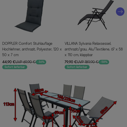
DOPPLER Comfort Stuhlauflage
VILLANA Sylvania Relaxsessel,
Hochlehner, anthrazit, Polyester, 120 x
anthrazit/grau, Alu/Textilene, 67 x 58
50 x 7 cm
x 110 cm, klappbar
44,90 €
UVP 69,90 €
79,90 €
UVP 189,90 €
-36%
-58%
Sofort lieferbar
Sofort lieferbar