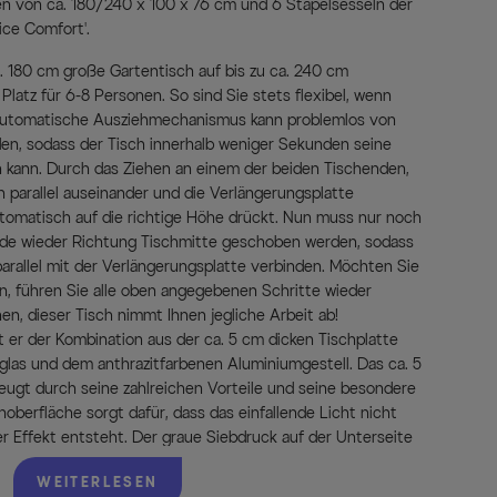
von ca. 180/240 x 100 x 76 cm und 6 Stapelsesseln der
ice Comfort'.
a. 180 cm große Gartentisch auf bis zu ca. 240 cm
latz für 6-8 Personen. So sind Sie stets flexibel, wenn
 automatische Ausziehmechanismus kann problemlos von
en, sodass der Tisch innerhalb weniger Sekunden seine
 kann. Durch das Ziehen an einem der beiden Tischenden,
n parallel auseinander und die Verlängerungsplatte
utomatisch auf die richtige Höhe drückt. Nun muss nur noch
de wieder Richtung Tischmitte geschoben werden, sodass
parallel mit der Verlängerungsplatte verbinden. Möchten Sie
n, führen Sie alle oben angegebenen Schritte wieder
n, dieser Tisch nimmt Ihnen jegliche Arbeit ab!
 er der Kombination aus der ca. 5 cm dicken Tischplatte
glas und dem anthrazitfarbenen Aluminiumgestell. Das ca. 5
eugt durch seine zahlreichen Vorteile und seine besondere
enoberfläche sorgt dafür, dass das einfallende Licht nicht
ter Effekt entsteht. Der graue Siebdruck auf der Unterseite
ue Optik der Tischplatte. Das anthrazitfarbene
WEITERLESEN
ellt worden, dass es perfekt zu den anthrazitfarbenen