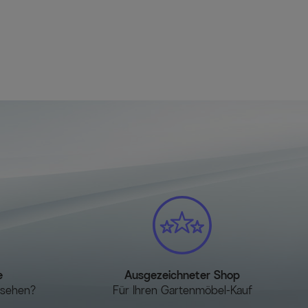
Die Platten werden anschließend auseinandergezogen.
ttelplatte auf derselben Höhe wie die Platten ist hört man
 eingerastet die Platten wieder zurückschieben, bis die
nen Vorrichtungen einrasten.
utsam auseinanderziehen, bis die Mittelplatte
fe fällt. Dann die beiden Platten wieder
rungen an der Tischunterseite feststellen.
e
Ausgezeichneter Shop
esehen?
Für Ihren Gartenmöbel-Kauf