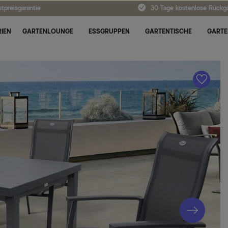
tpreisgarantie
30 Tage kostenlose Rückg
IEN
GARTENLOUNGE
ESSGRUPPEN
GARTENTISCHE
GARTE
A