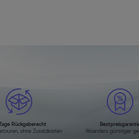
nicht ausgezogenem Zustand). 
Sobald die sichtbar werdende Mi
ein Klicken. Ist die Mittelplatte
Splinte in den dafür vorgesehe
Für den Rückbau die Platten beh
selbstständig auf die untere Stu
zusammenschieben und die Siche
Tage Rückgaberecht
Bestpreisgaranti
etouren, ohne Zusatzkosten
Woanders günstiger g