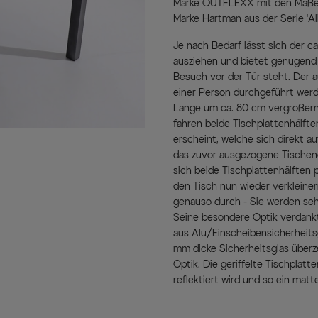
Marke OUTFLEXX mit den Maßen 
Marke Hartman aus der Serie 'Al
Je nach Bedarf lässt sich der c
ausziehen und bietet genügend P
Besuch vor der Tür steht. Der
einer Person durchgeführt werd
Länge um ca. 80 cm vergrößern
fahren beide Tischplattenhälfte
erscheint, welche sich direkt a
das zuvor ausgezogene Tischen
sich beide Tischplattenhälften 
den Tisch nun wieder verkleiner
genauso durch - Sie werden sehe
Seine besondere Optik verdankt
aus Alu/Einscheibensicherheits
mm dicke Sicherheitsglas überz
Optik. Die geriffelte Tischplatt
reflektiert wird und so ein mat
der Glasplatte sorgt für die gra
Aluminiumgestell ist so hergest