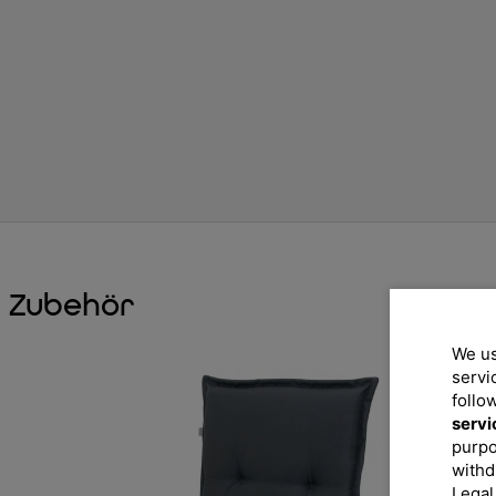
Zubehör
We us
servi
follo
servi
purpo
withd
Legal