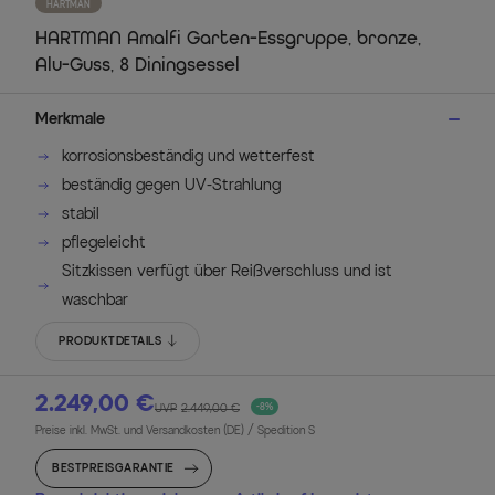
HARTMAN
HARTMAN Amalfi Garten-Essgruppe, bronze,
Alu-Guss, 8 Diningsessel
Merkmale
korrosionsbeständig und wetterfest
beständig gegen UV-Strahlung
stabil
pflegeleicht
Sitzkissen verfügt über Reißverschluss und ist
waschbar
PRODUKTDETAILS
2.249,00 €
UVP
2.449,00 €
-8%
Preise inkl. MwSt. und Versandkosten (DE)
/ Spedition S
BESTPREISGARANTIE