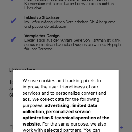
Kombination mit seiner klaren Form, zu einem echten
Hingucker.
✔
Inklusive Sitzkissen
Im Lieferumfang dieses Sets erhalten Sie 4 bequeme
und passende Sitzkissen
✔
Verspieltes Design
Dieser Tisch aus der 'Amalfi'-Serie von Hartman ist dank
seines romantisch kolonialen Designs ein wahres Highlight
für Ihre Terrasse.
Lieferumfang
We use cookies and tracking pixels to
1x Esstisch Amalfi, ca. 214 x 112 cm (22488063)
improve the user-friendliness of our
8x Diningsessel 'Amalfi', bronze, ca. 64 x 65 x 93 cm inkl.
services and to personalize content and
Sitzkissen (22490763)
ads. We collect data for the following
purposes:
advertising, limited data
collection, personalized service
optimization & technical operation of the
website.
For the same purpose, we also
Maße
work with selected partners. You can