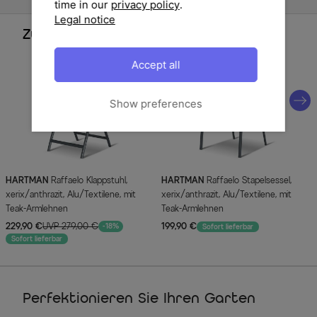
time in our
privacy policy
.
Legal notice
Zubehör
Accept all
Show preferences
HARTMAN
Raffaelo Klappstuhl,
HARTMAN
Raffaelo Stapelsessel,
xerix/anthrazit, Alu/Textilene, mit
xerix/anthrazit, Alu/Textilene, mit
Teak-Armlehnen
Teak-Armlehnen
229,90 €
UVP 279,00 €
199,90 €
-18%
Sofort lieferbar
Sofort lieferbar
Perfektionieren Sie Ihren Garten