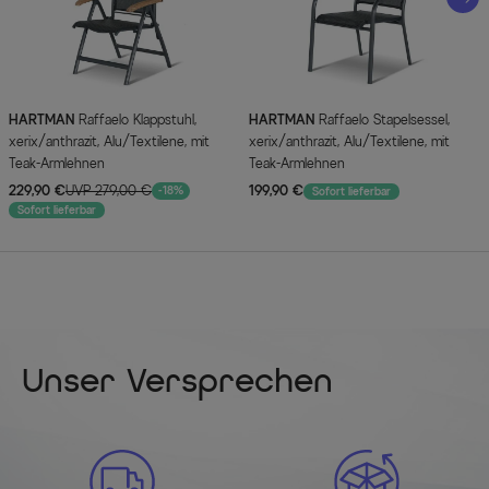
HARTMAN
Raffaelo Klappstuhl,
HARTMAN
Raffaelo Stapelsessel,
xerix/anthrazit, Alu/Textilene, mit
xerix/anthrazit, Alu/Textilene, mit
Teak-Armlehnen
Teak-Armlehnen
229,90 €
UVP 279,00 €
199,90 €
-18%
Sofort lieferbar
Sofort lieferbar
Unser Versprechen