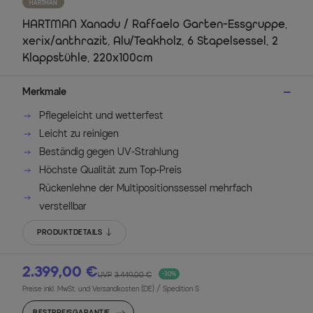
HARTMAN
HARTMAN Xanadu / Raffaelo Garten-Essgruppe,
xerix/anthrazit, Alu/Teakholz, 6 Stapelsessel, 2
Klappstühle, 220x100cm
Merkmale
Pflegeleicht und wetterfest
Leicht zu reinigen
Beständig gegen UV-Strahlung
Höchste Qualität zum Top-Preis
Rückenlehne der Multipositionssessel mehrfach
verstellbar
PRODUKTDETAILS
2.399,00 €
UVP
3.449,00 €
-30%
Preise inkl. MwSt. und Versandkosten (DE)
/ Spedition S
BESTPREISGARANTIE