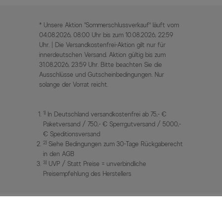
* Unsere Aktion „Sommerschlussverkauf“ läuft vom
04.08.2026, 08:00 Uhr bis zum 10.08.2026, 22:59
Uhr. | Die Versandkostenfrei-Aktion gilt nur für
innerdeutschen Versand. Aktion gültig bis zum
31.08.2026, 23:59 Uhr. Bitte beachten Sie die
Ausschlüsse und Gutscheinbedingungen. Nur
solange der Vorrat reicht.
1)
In Deutschland versandkostenfrei ab 75,- €
Paketversand / 750,- € Sperrgutversand / 5000,-
€ Speditionsversand
2)
Siehe Bedingungen zum 30-Tage Rückgaberecht
in den AGB
3)
UVP / Statt Preise = unverbindliche
Preisempfehlung des Herstellers