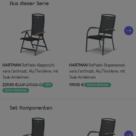
Aus dieser Serie
HARTMAN
Raffaelo Klappstuhl,
HARTMAN
Raffaelo Stapelsessel,
xerix/anthrazit, Alu/Textilene, mit
xerix/anthrazit, Alu/Textilene, mit
Teak-Armlehnen
Teak-Armlehnen
229,90 €
UVP 279,00 €
199,90 €
-18%
Sofort lieferbar
Sofort lieferbar
Set Komponenten