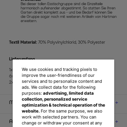
Bei dieser tollen Esstischgruppe sind die Einzelteile
harmonisch aufeinander abgestimmt. So statten Sie Ihren
Garten direkt komplett aus - und bei Bedarf können Sie
die Gruppe sogar noch mit weiteren Artikeln von Hartman
erweitern.
Textil Material:
70% Polyvinylchlorid, 30% Polyester
Lieferumfang
We use cookies and tracking pixels to
1x Esstisch Xanadu, ca. 220 x 100 cm (65027210)
improve the user-friendliness of our
6x Stapelsessel Raffaelo, xerix / anthrazit (62207210)
services and to personalize content and
2x Klappstühle Raffaelo, xerix / anthrazit (62206210)
ads. We collect data for the following
purposes:
advertising, limited data
collection, personalized service
Maße
optimization & technical operation of the
website.
For the same purpose, we also
work with selected partners. You can
Artikelmerkmale & Materialien
change or withdraw your consent at any