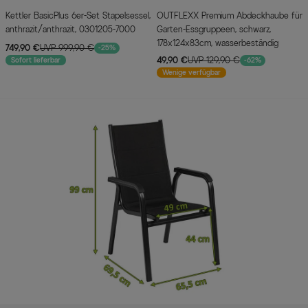
Kettler BasicPlus 6er-Set Stapelsessel,
OUTFLEXX Premium Abdeckhaube für
anthrazit/anthrazit, 0301205-7000
Garten-Essgruppeen, schwarz,
178x124x83cm, wasserbeständig
749,90 €
UVP 999,90 €
-25%
49,90 €
UVP 129,90 €
Sofort lieferbar
-62%
Wenige verfügbar