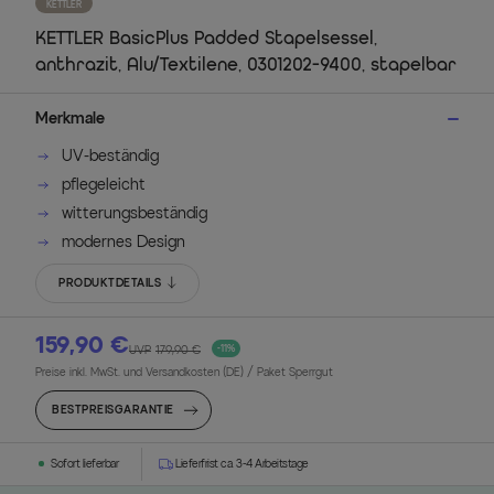
KETTLER
KETTLER BasicPlus Padded Stapelsessel,
anthrazit, Alu/Textilene, 0301202-9400, stapelbar
Merkmale
UV-beständig
pflegeleicht
witterungsbeständig
modernes Design
PRODUKTDETAILS
159,90 €
UVP
179,90 €
-11%
Preise inkl. MwSt. und Versandkosten (DE)
/ Paket Sperrgut
BESTPREISGARANTIE
Sofort lieferbar
Lieferfrist ca. 3-4 Arbeitstage