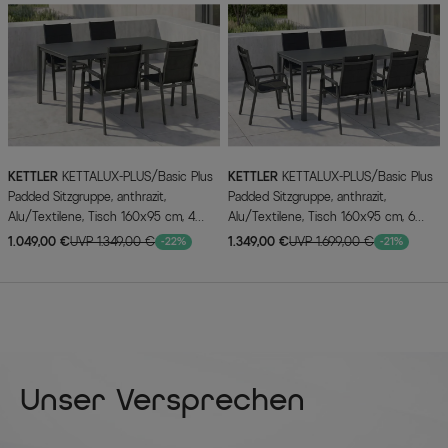
KETTLER
KETTALUX-PLUS/Basic Plus
KETTLER
KETTALUX-PLUS/Basic Plus
Padded Sitzgruppe, anthrazit,
Padded Sitzgruppe, anthrazit,
Alu/Textilene, Tisch 160x95 cm, 4
Alu/Textilene, Tisch 160x95 cm, 6
Personen, gepolsterte Sitz - und
Personen, gepolsterte Sitz - und
1.049,00 €
UVP 1.349,00 €
1.349,00 €
UVP 1.699,00 €
-22%
-21%
Rückenfläche
Rückenfläche
Unser Versprechen