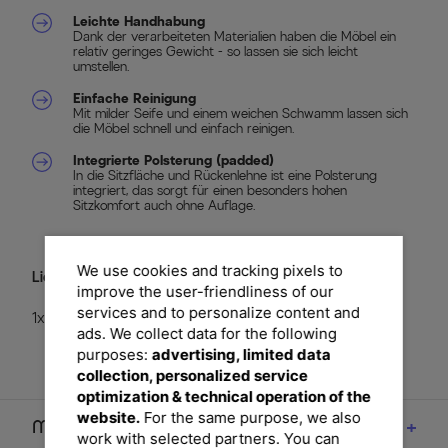
Leichte Handhabung
Dank der verarbeiteten Materialien haben die Möbel ein
relativ geringes Gewicht - so lassen sie sich leicht
umstellen.
Einfache Reinigung
Mit milder Seife und einem weichen Schwamm lassen sich
die Möbel schnell und einfach reinigen.
Integrierte Polsterung (padded)
In die Sitzfläche und Rückenlehne ist eine Polsterung
integriert, das sorgt für einen besonders hohen
Sitzkomfort auch ohne Auflage.
We use cookies and tracking pixels to
Lieferumfang
improve the user-friendliness of our
services and to personalize content and
1x Stapelsessel BasicPlus Padded (0301202-9400)
ads. We collect data for the following
purposes:
advertising, limited data
collection, personalized service
optimization & technical operation of the
website.
For the same purpose, we also
Maße
work with selected partners. You can