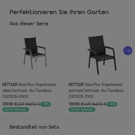
Perfektionieren Sie Ihren Garten
Aus dieser Serie
KETTLER
BasicPlus Stapelsessel,
KETTLER
BasicPlus Stapelsessel,
silber/anthrazit, Alu/Textilene,
anthrazit/anthrazit, Alu/Textilene,
0301205-0000
0301205-7000
139,90 €
UVP 164,90 €
139,90 €
UVP 164,90 €
-15%
-15%
Sofort lieferbar
Sofort lieferbar
Bestandteil von Sets