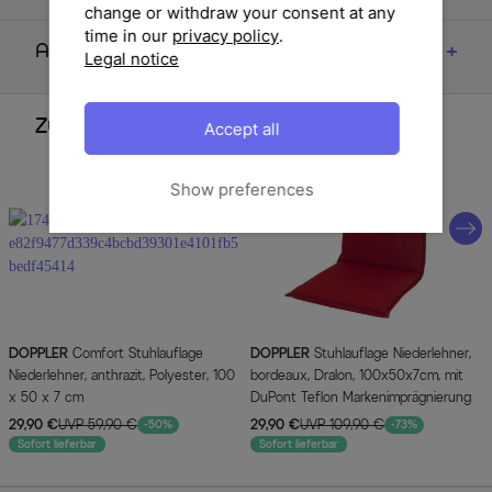
change or withdraw your consent at any
time in our
privacy policy
.
Artikelmerkmale & Materialien
Legal notice
Zubehör
Accept all
Show preferences
DOPPLER
Comfort Stuhlauflage
DOPPLER
Stuhlauflage Niederlehner,
Niederlehner, anthrazit, Polyester, 100
bordeaux, Dralon, 100x50x7cm, mit
x 50 x 7 cm
DuPont Teflon Markenimprägnierung
29,90 €
UVP 59,90 €
29,90 €
UVP 109,90 €
-50%
-73%
Sofort lieferbar
Sofort lieferbar