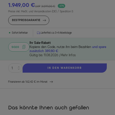
1.949,00 €
UVP
3.099,00 €
-37%
Preise inkl. MwSt. und Versandkosten (DE)
/ Spedition S
BESTPREISGARANTIE
Sofort lieferbar
Lieferfrist ca. 3-4 Arbeitstage
Ihr Sale-Rabatt
Kopiere den Code, nutze ihn beim Bezahlen
und spare
SO20
zusätzlich 389,80 €
Gültig bis 11.08.2026
Mehr Infos
IN DEN WARENKORB
Finanzieren ab 162,42 € im Monat
Das könnte Ihnen auch gefallen