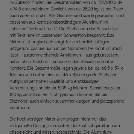
im Zubehör finden. Bei Gesamtmaßen von ca. 152/210 x 89
x 74,5 cm und einem Gewicht von ca. 28,25 kg ist der Tisch
auch äußerst stabil. Alle Gestelle sind solide gearbeitet und
bestehen aus korrosionsbeständigem Aluminium im
schicken “anthrazit matt”. Die Sitzflächen der Sessel sind
mit Textilene im passenden Schwarzton bespannt. Das
Material ist unglaublich sorgt für ein herrlich luftiges
Sitzgefühl, das Sie auch in der Sommerhitze nicht im Stich
lässt. Hautschmeichelnde Armlehnen – aus gebürstetem,
natürlichen Teakholz – schenken den Sesseln erhöhten
Komfort. Die Gesamtmaße liegen jeweils bei ca. 68,5 x 59 x
106 cm und bieten eine ca. 46 x 43 cm große Sitzfläche.
Aufgrund der hohen Qualität und erstklassigen
Verarbeitung sind die ca. 5,05 kg leichten Sessel bis zu ca.
120 kg belastbar. Bei Nichtgebrauch können Sie die
Sitzmöbel auch einfach zusammenklappen und platzsparend
verstauen.
Die hochwertigen Materialien prägen nicht nur das
zeitgemäße Design, sie machen die Esstischgarnitur auch
pflegeleicht und witterungsbeständig. Die Aluminium-