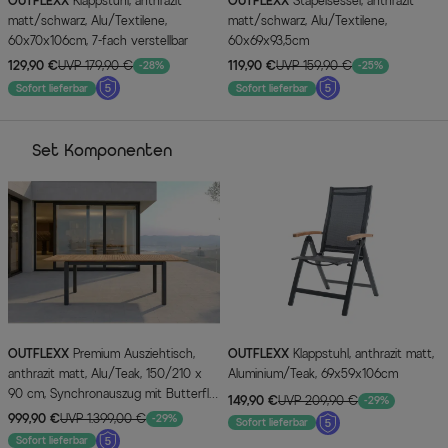
OUTFLEXX
Klappstuhl, anthrazit
OUTFLEXX
Stapelsessel, anthrazit
matt/schwarz, Alu/Textilene,
matt/schwarz, Alu/Textilene,
60x70x106cm, 7-fach verstellbar
60x69x93,5cm
129,90 €
UVP 179,90 €
119,90 €
UVP 159,90 €
-28%
-25%
Sofort lieferbar
Sofort lieferbar
Set Komponenten
OUTFLEXX
Premium Ausziehtisch,
OUTFLEXX
Klappstuhl, anthrazit matt,
anthrazit matt, Alu/Teak, 150/210 x
Aluminium/Teak, 69x59x106cm
90 cm, Synchronauszug mit Butterfly-
149,90 €
UVP 209,90 €
-29%
Funktion
999,90 €
UVP 1.399,00 €
-29%
Sofort lieferbar
Sofort lieferbar