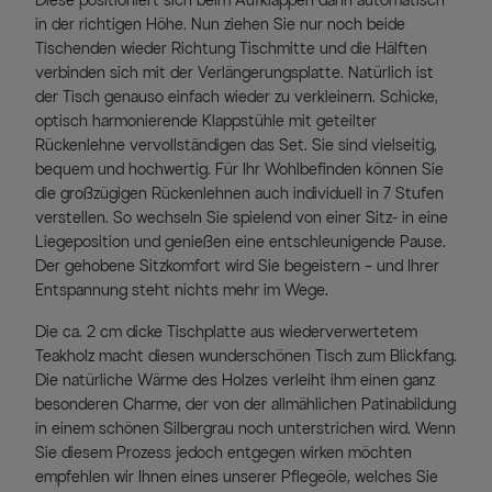
Diese positioniert sich beim Aufklappen dann automatisch
in der richtigen Höhe. Nun ziehen Sie nur noch beide
Tischenden wieder Richtung Tischmitte und die Hälften
verbinden sich mit der Verlängerungsplatte. Natürlich ist
der Tisch genauso einfach wieder zu verkleinern. Schicke,
optisch harmonierende Klappstühle mit geteilter
Rückenlehne vervollständigen das Set. Sie sind vielseitig,
bequem und hochwertig. Für Ihr Wohlbefinden können Sie
die großzügigen Rückenlehnen auch individuell in 7 Stufen
verstellen. So wechseln Sie spielend von einer Sitz- in eine
Liegeposition und genießen eine entschleunigende Pause.
Der gehobene Sitzkomfort wird Sie begeistern – und Ihrer
Entspannung steht nichts mehr im Wege.
Die ca. 2 cm dicke Tischplatte aus wiederverwertetem
Teakholz macht diesen wunderschönen Tisch zum Blickfang.
Die natürliche Wärme des Holzes verleiht ihm einen ganz
besonderen Charme, der von der allmählichen Patinabildung
in einem schönen Silbergrau noch unterstrichen wird. Wenn
Sie diesem Prozess jedoch entgegen wirken möchten
empfehlen wir Ihnen eines unserer Pflegeöle, welches Sie