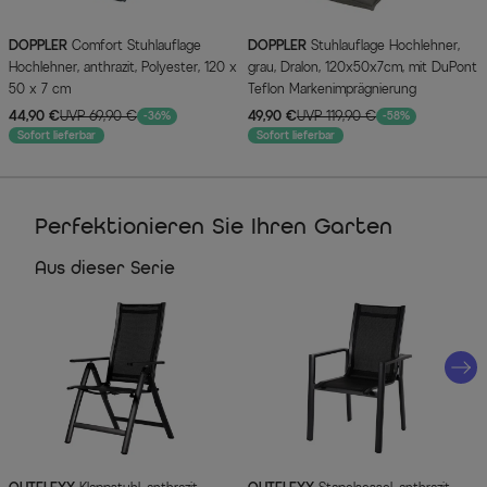
DOPPLER
Comfort Stuhlauflage
DOPPLER
Stuhlauflage Hochlehner,
Hochlehner, anthrazit, Polyester, 120 x
grau, Dralon, 120x50x7cm, mit DuPont
50 x 7 cm
Teflon Markenimprägnierung
44,90 €
UVP 69,90 €
49,90 €
UVP 119,90 €
-36%
-58%
Sofort lieferbar
Sofort lieferbar
Perfektionieren Sie Ihren Garten
Aus dieser Serie