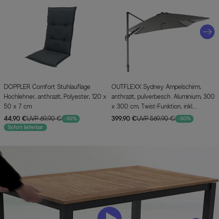
DOPPLER Comfort Stuhlauflage
OUTFLEXX Sydney Ampelschirm,
Hochlehner, anthrazit, Polyester, 120 x
anthrazit, pulverbesch. Aluminium, 300
50 x 7 cm
x 300 cm, Twist-Funktion, inkl.
Plattenständer
44,90 €
UVP 69,90 €
399,90 €
UVP 569,90 €
-36%
-30%
Sofort lieferbar