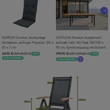
DOPPLER Comfort Stuhlauflage
OUTFLEXX Premium Ausziehtisch,
Hochlehner, anthrazit, Polyester, 120 x
anthrazit matt, Alu/Teak, 150/210 x
50 x 7 cm
90 cm, Synchronauszug mit Butterfly-
Funktion
44,90 €
UVP 69,90 €
999,90 €
UVP 1.399,00 €
-36%
-29%
Sofort lieferbar
Sofort lieferbar