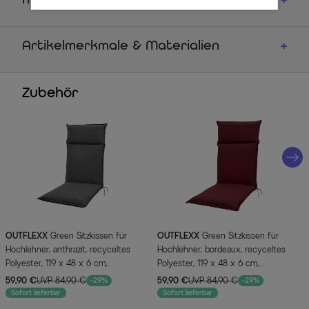
Maße
Artikelmerkmale & Materialien
Zubehör
OUTFLEXX
Green Sitzkissen für
OUTFLEXX
Green Sitzkissen für
Hochlehner, anthrazit, recyceltes
Hochlehner, bordeaux, recyceltes
Polyester, 119 x 48 x 6 cm,
Polyester, 119 x 48 x 6 cm,
strapazierfähig, witterungsbeständig,
strapazierfähig, witterungsbeständig,
59,90 €
UVP 84,90 €
59,90 €
UVP 84,90 €
-29%
-29%
nachhaltig
nachhaltig
Sofort lieferbar
Sofort lieferbar