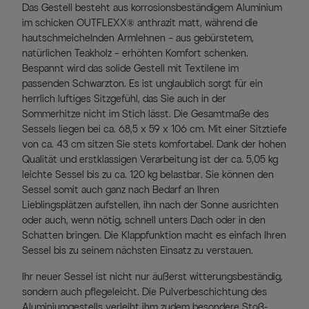
Das Gestell besteht aus korrosionsbeständigem Aluminium
im schicken OUTFLEXX® anthrazit matt, während die
hautschmeichelnden Armlehnen – aus gebürstetem,
natürlichen Teakholz – erhöhten Komfort schenken.
Bespannt wird das solide Gestell mit Textilene im
passenden Schwarzton. Es ist unglaublich sorgt für ein
herrlich luftiges Sitzgefühl, das Sie auch in der
Sommerhitze nicht im Stich lässt. Die Gesamtmaße des
Sessels liegen bei ca. 68,5 x 59 x 106 cm. Mit einer Sitztiefe
von ca. 43 cm sitzen Sie stets komfortabel. Dank der hohen
Qualität und erstklassigen Verarbeitung ist der ca. 5,05 kg
leichte Sessel bis zu ca. 120 kg belastbar. Sie können den
Sessel somit auch ganz nach Bedarf an Ihren
Lieblingsplätzen aufstellen, ihn nach der Sonne ausrichten
oder auch, wenn nötig, schnell unters Dach oder in den
Schatten bringen. Die Klappfunktion macht es einfach Ihren
Sessel bis zu seinem nächsten Einsatz zu verstauen.
Ihr neuer Sessel ist nicht nur äußerst witterungsbeständig,
sondern auch pflegeleicht. Die Pulverbeschichtung des
Aluminiumgestells verleiht ihm zudem besondere Stoß-,