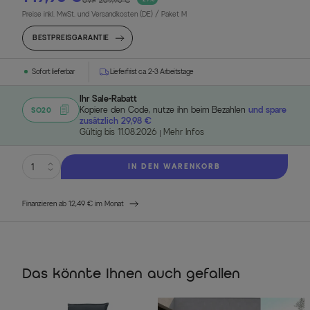
UVP
209,90 €
Preise inkl. MwSt. und Versandkosten (DE)
/ Paket M
BESTPREISGARANTIE
Sofort lieferbar
Lieferfrist ca. 2-3 Arbeitstage
Ihr Sale-Rabatt
Kopiere den Code, nutze ihn beim Bezahlen
und spare
SO20
zusätzlich 29,98 €
Gültig bis 11.08.2026
Mehr Infos
IN DEN WARENKORB
Finanzieren ab 12,49 € im Monat
Das könnte Ihnen auch gefallen