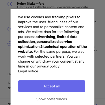
Hoher Sitzkomfort
Das für die Sitzfläche und Rückenlehne verwendete
Textilenegewebe bietet neben einer sehr hohen
Witterungsbeständigkeit auch luftdurchlässige
We use cookies and tracking pixels to
Eigenschaften. Dadurch sitzt es sich ganz besonders
komfortabel auf diesem Sessel - auch ohne Polsterauflage.
improve the user-friendliness of our
services and to personalize content and
Klappbar
ads. We collect data for the following
Bei Bedarf können Sie den Sessel zusammenklappen und
platzsparend verstauen.
purposes:
advertising, limited data
collection, personalized service
Möbel vielfältig kombinierbar
optimization & technical operation of the
Das vielfältige Angebot von OUTFLEXX® bietet Ihnen die
Möglichkeit, sich Ihre Terrasseneinrichtung ganz nach Ihren
website.
For the same purpose, we also
Vorstellungen zusammenzustellen. Entwerfen Sie Ihre
work with selected partners. You can
exklusive Sitz- und Liegelandschaft!
change or withdraw your consent at any
time in our
privacy policy
.
Legal notice
Lieferumfang
1x OUTFLEXX® Multipositionssessel, OUTFLEXX®
Accept all
anthrazit matt/schwarz, ca. 68,5 x 59 x 106 cm
Show preferences