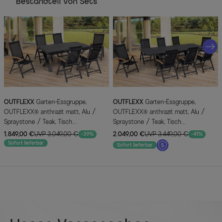
Bestandteil von Sets
OUTFLEXX
Garten-Essgruppe,
OUTFLEXX
Garten-Essgruppe,
OUTFLEXX® anthrazit matt, Alu /
OUTFLEXX® anthrazit matt, Alu /
Spraystone / Teak, Tisch
Spraystone / Teak, Tisch
180/280x100cm, 6 Klappstühle
180/280x100cm, 8 Klappstühle
1.849,00 €
UVP 3.049,00 €
2.049,00 €
UVP 3.449,00 €
-39%
-41%
Sofort lieferbar
Sofort lieferbar