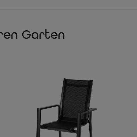
Nachvollziehbare Herku
Die FSC®-Zertifizierung ga
verantwortungsvollen Que
Ausziehbar dank Butter
hren Garten
Dank der ausziehbaren Tis
Familie. Wenn nicht so vie
zusammengeschoben wer
Preis / Leistung
Die Möbel von OUTFLEXX®
und das zu einem Top-Prei
Schritt für Schritt zur 
Die Klappstühle lassen sic
Esstisch nutzen, sondern 
Hoher Sitzkomfort
Das für die Sitzfläche un
sehr hohen Witterungsbest
sich ganz besonders komfo
Witterungsbeständig un
Für die Gartenmöbel von 
durch ihre Haltbarkeit ü
diesen hohen Standard sin
äußerst haltbar.