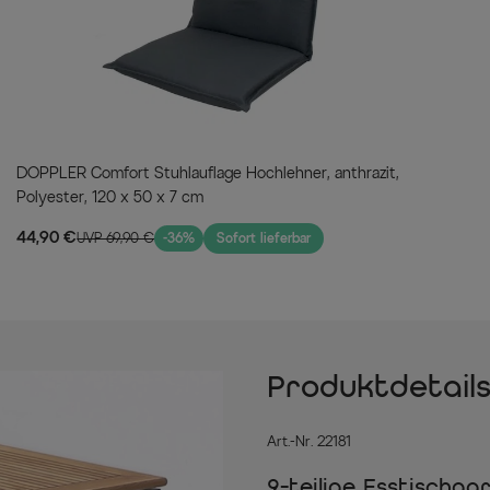
DOPPLER Comfort Stuhlauflage Hochlehner, anthrazit,
Polyester, 120 x 50 x 7 cm
44,90 €
UVP 69,90 €
-36%
Sofort lieferbar
Produktdetail
Art.-Nr. 22181
9-teilige Esstischg