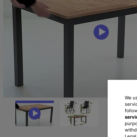
We us
servi
follo
servi
purpo
withd
Legal