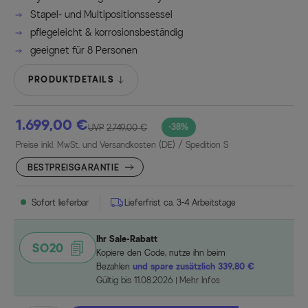
Stapel- und Multipositionssessel
pflegeleicht & korrosionsbeständig
geeignet für 8 Personen
PRODUKTDETAILS
1.699,00 €
-38%
UVP
2.749,00 €
Preise inkl. MwSt. und Versandkosten (DE)
/ Spedition S
BESTPREISGARANTIE
Sofort lieferbar
Lieferfrist ca. 3-4 Arbeitstage
Ihr Sale-Rabatt
SO20
Kopiere den Code, nutze ihn beim
Bezahlen
und spare zusätzlich 339,80 €
Gültig bis 11.08.2026
Mehr Infos