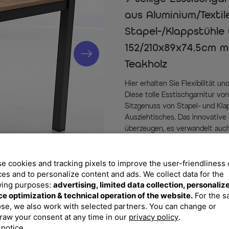
aus Aluminium/Textil
Stapel-/Klappstühle
152/210x89x74,5cm m
Teakholz
Hier erhalten Sie Flexibilität u
Diese tolle Esstischgarnitur 
Sitzgenuss von Stapel- und Kla
Ausziehtisches. Das innovative 
überzeugen, es verwandelt auch
Wohlfühlbereich – teilen Sie de
Der elegante Ausziehtisch bild
e cookies and tracking pixels to improve the user-friendliness 
großzügige Tafel. Wenn spontan
ces and to personalize content and ads. We collect data for the
Highlight. Je nach Bedarf lässt
wing purposes:
advertising, limited data collection, personaliz
mit Butterfly-Funktion in sekund
ce optimization & technical operation of the website.
For the 
8 Personen. Ziehen Sie einfach
se, we also work with selected partners. You can change or
parallel auseinander, so dass di
raw your consent at any time in our
privacy policy
.
erscheint. Diese positioniert s
 notice