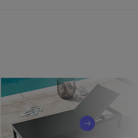
nft des Holzes
rantiert, dass das für diese Artikel verwendete Holz aus
llen stammt.
fly-Auszug
chplatte bietet der Tisch jede Menge Platz für Freunde und
l Platz benötigt wird, kann er einfach platzsparend
den.
 bieten den höchsten Standard an Qualität und Verarbeitung
s.
Entspannung
h 7-fach verstellen – so können Sie die Sessel nicht nur am
sich auch einfach in der Sonne entspannen.
d Rückenlehne verwendete Textilenegewebe bietet neben einer
ändigkeit auch luftdurchlässige Eigenschaften. Dadurch sitzt es
rtabel auf diesen Sesseln – auch ohne Polsterauflage.
d pflegeleicht
OUTFLEXX® werden nur hochwertige Materialien verwendet, die
berzeugen und dem hohen Qualitätsstandard entsprechen. Durch
d die Möbel besonders strapazierfähig und bei richtiger Pflege