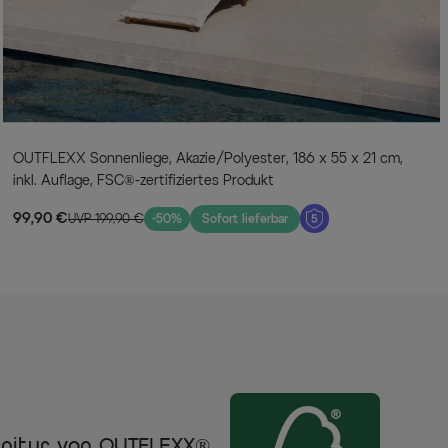
OUTFLEXX Sonnenliege, Akazie/Polyester, 186 x 55 x 21 cm,
inkl. Auflage, FSC®-zertifiziertes Produkt
99,90 €
UVP 199,90 €
-50%
Sofort lieferbar
s
arnitur von OUTFLEXX®