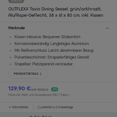
OUTFLEXX
OUTFLEXX Tavio Dining Sessel, grün/anthrazit,
Alu/Rope-Geflecht, 58 x 61 x 80 cm, inkl. Kissen
Merkmale
Kissen inklusive: Bequemer Sitzkomfort
Korrosionsbeständig: Langlebiges Aluminium
Mit Reißverschluss: Leicht abnehmbarer Bezug
Pulverbeschichtet: Strapazierfähiges Gestell
Stapelbar: Platzsparend verstaubar
PRODUKTDETAILS
129,90 €
UVP
159,90 €
-19%
Preise inkl. MwSt. und Versandkosten (DE)
/ Paket L
Sofort lieferbar
Lieferfrist ca. 2-3 Arbeitstage