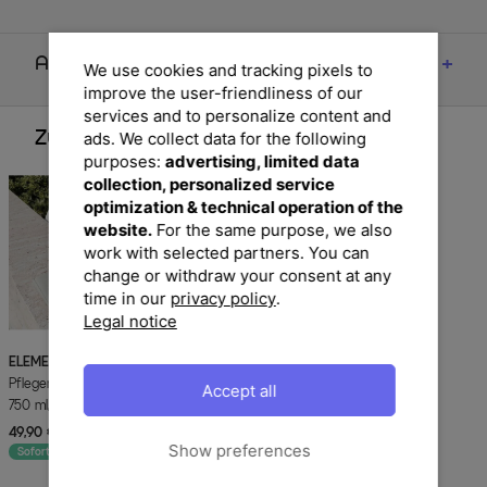
Artikelmerkmale & Materialien
We use cookies and tracking pixels to
improve the user-friendliness of our
services and to personalize content and
ads. We collect data for the following
Zubehör
purposes:
advertising, limited data
collection, personalized service
optimization & technical operation of the
website.
For the same purpose, we also
work with selected partners. You can
change or withdraw your consent at any
time in our
privacy policy
.
Legal notice
ELEMENTA
Fabrics KITS 3-in-1 Box
Pflegemittel für Textilien & Stoffe, 2x
Accept all
750 ml, Cleaner & Protector
49,90 €
UVP 69,90 €
-29%
Show preferences
Sofort lieferbar