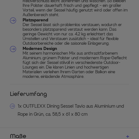
Reißverschluss leicht abnehmen und waschen. So bleiben
Ihre Polster dauerhaft frisch und gepflegt – ein großer
Vorteil, wenn der Sessel häufig genutzt wird oder offen im
Außenbereich steht.
Platzsparend
Der Sessel lässt sich problemlos verstauen, wodurch er
besonders platzsparend verstaut werden kann. Das
geringe Gewicht von nur ca. 4,2 kg erleichtert das
Umstellen und Verstauen zusätzlich – ideal für flexible
Outdoorbereiche oder die saisonale Einlagerung.
Modernes Design
Mit seinem harmonischen Mix aus anthrazitfarbenem
Aluminium, grünem Polster und modernem Rope-Geflecht
fügt sich der Sessel stilvoll in verschiedenste Outdoor-
Lounges ein. Die klaren Linien und hochwertigen
Materialien verleihen Ihrem Garten oder Balkon eine
moderne, einladende Atmosphäre.
Lieferumfang
1x OUTFLEXX Dining Sessel Tavio aus Aluminium und
Rope in Grün, ca. 58,5 x 61 x 80 cm
Maße