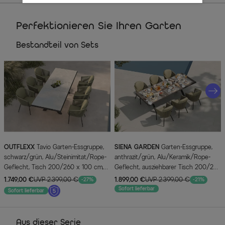
Perfektionieren Sie Ihren Garten
Bestandteil von Sets
OUTFLEXX
Tavio Garten-Essgruppe,
SIENA GARDEN
Garten-Essgruppe,
schwarz/grün, Alu/Steinimitat/Rope-
anthrazit/grün, Alu/Keramik/Rope-
Geflecht, Tisch 200/260 x 100 cm,
Geflecht, ausziehbarer Tisch 200/260
ausziehbar, 6 Diningsessel
x 100 cm, 6 Diningsessel
1.749,00 €
UVP 2.399,00 €
1.899,00 €
UVP 2.399,00 €
-27%
-21%
Sofort lieferbar
Sofort lieferbar
Aus dieser Serie