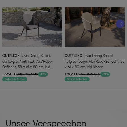
OUTFLEXX
Tavio Dining Sessel,
OUTFLEXX
Tavio Dining Sessel,
dunkelgrau/anthrazit, Alu/Rope-
hellgrau/beige, Alu/Rope-Geflecht, 58
Geflecht, 58 x 61 x 80 cm, inkl.
x 61 x 80 cm, inkl. Kissen
Sitzkissen
129,90 €
UVP 159,90 €
129,90 €
UVP 159,90 €
-19%
-19%
Sofort lieferbar
Sofort lieferbar
Unser Versprechen