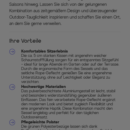
Saisons hinweg. Lassen Sie sich von der gelungenen
Kombination aus zeitgemäßem Design und überzeugender
Outdoor-Tauglichkeit inspirieren und schaffen Sie einen Ort,
an dem Sie gerne verweilen.
Ihre Vorteile
Komfortables Sitzerlebnis
Die ca. 5 cm starken Kissen mit angenehm weicher
Schaumstofffüllung sorgen für ein entspanntes Sitzgefühl
– ideal für lange Abende im Garten oder auf der Terrasse.
Durch die ergonomische Form des Sessels und das
seitliche Rope-Geflecht genießen Sie eine angenehme
Unterstützung, ohne auf Leichtigkeit oder Eleganz zu
verzichten.
Hochwertige Materialien
Das pulverbeschichtete Aluminiumgestell ist leicht, stabil
und besonders widerstandsfähig gegenüber äußeren
Einflüssen. Das fein verarbeitete Rope-Geflecht ergänzt
den modernen Look und bietet zugleich Flexibilität und
eine angenehme Haptik. Diese Kombination macht den
Sessel langlebig und perfekt für den täglichen
Outdooreinsatz.
Pflegeleichte Polster
Die grünen Polyesterbezüge lassen sich dank