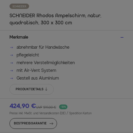
SCHNEIDER
SCHNEIDER Rhodos Ampelschirm, natur,
quadratisch, 300 x 300 cm
Merkmale
abnehmbar für Handwäsche
pflegeleicht
mehrere Verstellmöglichkeiten
mit Air-Vent System
Gestell aus Aluminium
PRODUKTDETAILS
424,90 €
UVP
519,00 €
-18%
Preise inkl. MwSt. und Versandkosten (DE)
/ Spedition Karton
BESTPREISGARANTIE