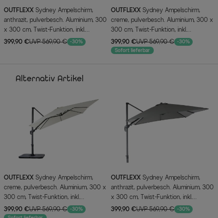
OUTFLEXX
Sydney Ampelschirm,
OUTFLEXX
Sydney Ampelschirm,
anthrazit, pulverbesch. Aluminium, 300
creme, pulverbesch. Aluminium, 300 x
x 300 cm, Twist-Funktion, inkl.
300 cm, Twist-Funktion, inkl.
Plattenständer
Plattenständer
399,90 €
UVP 569,90 €
399,90 €
UVP 569,90 €
-30%
-30%
Sofort lieferbar
Alternativ Artikel
OUTFLEXX
Sydney Ampelschirm,
OUTFLEXX
Sydney Ampelschirm,
creme, pulverbesch. Aluminium, 300 x
anthrazit, pulverbesch. Aluminium, 300
300 cm, Twist-Funktion, inkl.
x 300 cm, Twist-Funktion, inkl.
Plattenständer
Plattenständer
399,90 €
UVP 569,90 €
399,90 €
UVP 569,90 €
-30%
-30%
Sofort lieferbar