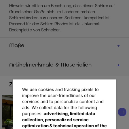
Hinweis: wir bitten um Beachtung, dass dieser Schirm auf
Grund seiner Größe nicht mit anderen mobilen
Schirmständern aus unserem Sortiment kompatibel ist.
Passend für den Schirm Rhodos ist die Universal-
Bodenplatte von Schneider.
Maße
Artikelmerkmale & Materialien
Zubehör
We use cookies and tracking pixels to
improve the user-friendliness of our
services and to personalize content and
ads. We collect data for the following
purposes:
advertising, limited data
collection, personalized service
optimization & technical operation of the