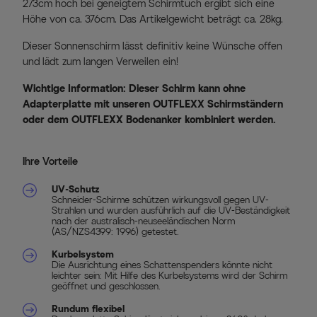
273cm hoch bei geneigtem Schirmtuch ergibt sich eine
Höhe von ca. 376cm. Das Artikelgewicht beträgt ca. 28kg.
Dieser Sonnenschirm lässt definitiv keine Wünsche offen
und lädt zum langen Verweilen ein!
Wichtige Information: Dieser Schirm kann ohne
Adapterplatte mit unseren OUTFLEXX Schirmständern
oder dem OUTFLEXX Bodenanker kombiniert werden.
Ihre Vorteile
UV-Schutz
Schneider-Schirme schützen wirkungsvoll gegen UV-
Strahlen und wurden ausführlich auf die UV-Beständigkeit
nach der australisch-neuseeländischen Norm
(AS/NZS4399: 1996) getestet.
Kurbelsystem
Die Ausrichtung eines Schattenspenders könnte nicht
leichter sein: Mit Hilfe des Kurbelsystems wird der Schirm
geöffnet und geschlossen.
Rundum flexibel