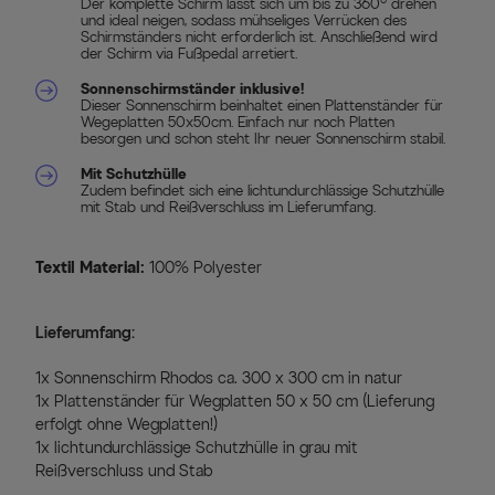
Der komplette Schirm lässt sich um bis zu 360° drehen
und ideal neigen, sodass mühseliges Verrücken des
Schirmständers nicht erforderlich ist. Anschließend wird
der Schirm via Fußpedal arretiert.
Sonnenschirmständer inklusive!
Dieser Sonnenschirm beinhaltet einen Plattenständer für
Wegeplatten 50x50cm. Einfach nur noch Platten
besorgen und schon steht Ihr neuer Sonnenschirm stabil.
Mit Schutzhülle
Zudem befindet sich eine lichtundurchlässige Schutzhülle
mit Stab und Reißverschluss im Lieferumfang.
Textil Material:
100% Polyester
Lieferumfang:
1x Sonnenschirm Rhodos ca. 300 x 300 cm in natur
1x Plattenständer für Wegplatten 50 x 50 cm (Lieferung
erfolgt ohne Wegplatten!)
1x lichtundurchlässige Schutzhülle in grau mit
Reißverschluss und Stab