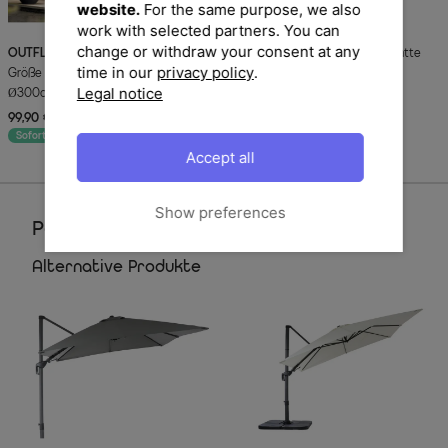
website.
For the same purpose, we also
work with selected partners. You can
change or withdraw your consent at any
OUTFLEXX
Premium Abdeckhaube
SCHNEIDER
Universal-Bodenplatte
time in our
privacy policy
.
Größe S für Sonnenschirme bis
für Sonnenschirme, silber, Stahl
Legal notice
Ø300cm, schwarz, wasserbeständig,
verzinkt, 16 x 16 x 40 cm
Ø63x256cm
99,90 €
UVP 119,90 €
79,90 €
-17%
Sofort lieferbar
Sofort lieferbar
Accept all
Show preferences
Perfektionieren Sie Ihren Garten
Alternative Produkte