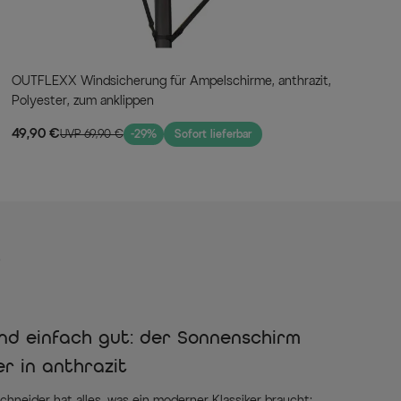
OUTFLEXX Windsicherung für Ampelschirme, anthrazit,
Polyester, zum anklippen
49,90 €
UVP 69,90 €
-29%
Sofort lieferbar
s
nd einfach gut: der Sonnenschirm
r in anthrazit
neider hat alles, was ein moderner Klassiker braucht: