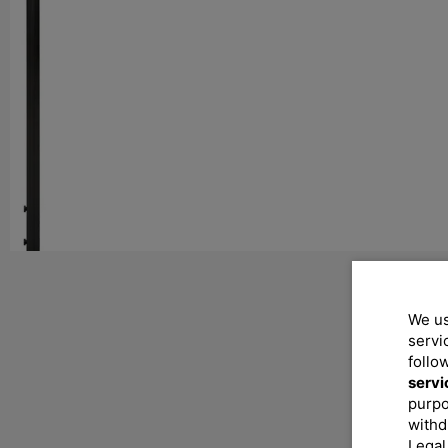
We us
servi
follo
servi
purpo
withd
Legal