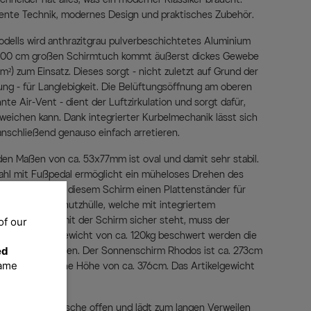
igente Technik, modernes Design und praktisches Zubehör.
odells wird anthrazitgrau pulverbeschichtetes Aluminium
 300 cm großen Schirmtuch kommt äußerst dickes Gewebe
²) zum Einsatz. Dieses sorgt - nicht zuletzt auf Grund der
g - für Langlebigkeit. Die Belüftungsöffnung am oberen
e Air-Vent - dient der Luftzirkulation und sorgt dafür,
eichen kann. Dank integrierter Kurbelmechanik lässt sich
anschließend genauso einfach arretieren.
den Maßen von ca. 53x77mm ist oval und damit sehr stabil.
ahl mit Fußpedal ermöglicht ein müheloses Drehen des
rhalten Sie mit diesem Schirm einen Plattenständer für
urchlässige Schutzhülle, welche mit integriertem
tattet ist. Damit der Schirm sicher steht, muss der
of our
bis zu einem Gewicht von ca. 120kg beschwert werden die
ed
rumfang enthalten. Der Sonnenschirm Rhodos ist ca. 273cm
same
ergibt sich eine Höhe von ca. 376cm. Das Artikelgewicht
nitiv keine Wünsche offen und lädt zum langen Verweilen