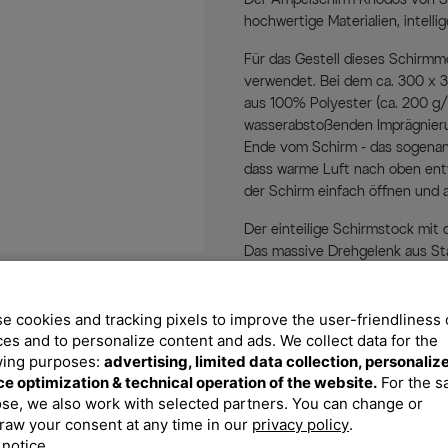
hochwertige Materialien, intell
Für das Gestell dieses Schirmm
verwendet. Bei dem ca. 300 x
aus 100% Polyester (ca. 200 g/m
wasserabstoßenden Imprägnierun
Ende vom Schirm - das sogenannt
dass warme Luft nach oben entw
der Schirm einfach öffnen und 
Der einteilige Schirmstock mit 
Das massive Drehgelenk aus St
Schirmes um 360°. Zusätzlich e
Wegplatten sowie eine lichtund
Reißverschluss und Stab ausges
e cookies and tracking pixels to improve the user-friendliness 
Schirmständer mit Wegplatten 
ces and to personalize content and ads. We collect data for the
wing purposes:
advertising, limited data collection, personaliz
Wegplatten sind nicht im Liefe
ce optimization & technical operation of the website.
For the 
hoch bei geneigtem Schirmtuch 
se, we also work with selected partners. You can change or
beträgt ca. 28kg.
raw your consent at any time in our
privacy policy
.
Dieser Sonnenschirm lässt defi
 notice