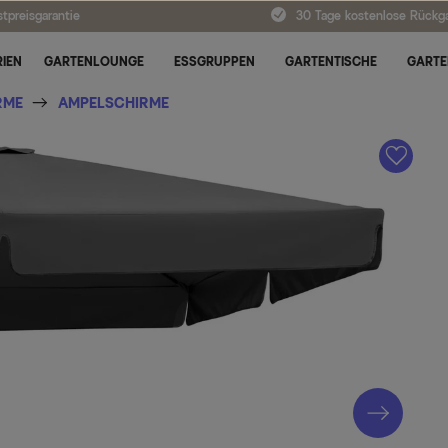
tpreisgarantie
30 Tage kostenlose Rückg
IEN
GARTENLOUNGE
ESSGRUPPEN
GARTENTISCHE
GARTE
RME
AMPELSCHIRME
A