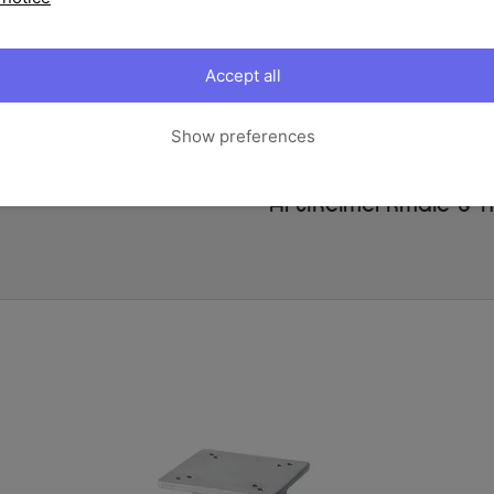
ein!
Wichtige Information: Dieser
Accept all
Schirmständern oder dem OU
Maße
Show preferences
Ihre Vorteile
UV-Schutz
Artikelmerkmale & M
Schneider-Schirme schütz
die UV-Beständigkeit nac
getestet.
Kurbelsystem
Die Ausrichtung eines Scha
Kurbelsystems wird der S
Rundum flexibel
Der komplette Schirm läss
mühseliges Verrücken des 
Schirm via Fußpedal arreti
Sonnenschirmständer in
Dieser Sonnenschirm bein
nur noch Platten besorgen