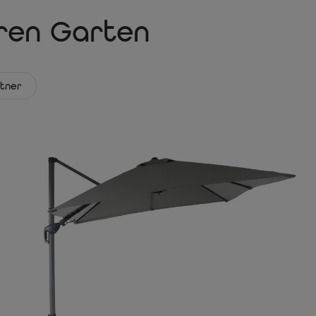
hren Garten
tner