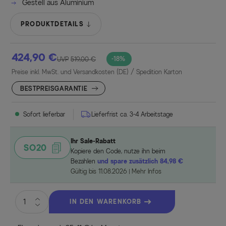
Gestell aus Aluminium
PRODUKTDETAILS
424,90 €
-18%
UVP
519,00 €
Preise inkl. MwSt. und Versandkosten (DE)
/ Spedition Karton
BESTPREISGARANTIE
Sofort lieferbar
Lieferfrist ca. 3-4 Arbeitstage
Ihr Sale-Rabatt
SO20
Kopiere den Code, nutze ihn beim
Bezahlen
und spare zusätzlich 84,98 €
Gültig bis 11.08.2026
Mehr Infos
IN DEN WARENKORB