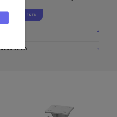
 Schirm kann ohne Adapterplatte mit unseren OUTFLEXX
WEITERLESEN
TFLEXX Bodenanker kombiniert werden.
aterialien
en wirkungsvoll gegen UV-Strahlen und wurden ausführlich auf
h der australisch-neuseeländischen Norm (AS/NZS4399: 1996)
ttenspenders könnte nicht leichter sein: Mit Hilfe des
chirm geöffnet und geschlossen.
t sich um bis zu 360° drehen und ideal neigen, sodass
Schirmständers nicht erforderlich ist. Anschließend wird der
ert.
klusive!
haltet einen Plattenständer für Wegeplatten 50x50cm. Einfach
 und schon steht Ihr neuer Sonnenschirm stabil.