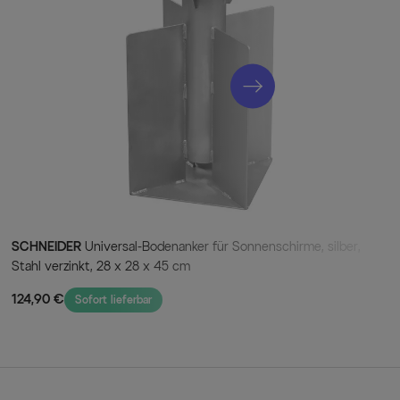
lichtundurchlässige Schutzhülle mit Stab und Reißverschluss im
r
0 x 300 cm in anthrazit
en 50 x 50 cm (Lieferung erfolgt ohne Wegplatten!)
lle in grau mit Reißverschluss und Stab
g, dass dieser Schirm auf Grund seiner Größe nicht mit
SCHNEIDER
Universal-Bodenanker für Sonnenschirme, silber,
 aus unserem Sortiment kompatibel ist. Passend für den
Stahl verzinkt, 28 x 28 x 45 cm
l-Bodenplatte von Schneider.
124,90 €
Sofort lieferbar