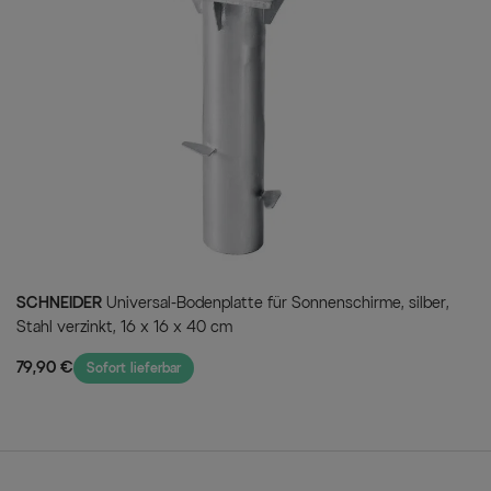
Mit Schutzhülle
Zudem befindet sich eine 
Lieferumfang.
Textil Material:
100% Polyeste
Lieferumfang:
1x Sonnenschirm Rhodos ca. 30
1x Plattenständer für Wegplatt
1x lichtundurchlässige Schutzhü
Hinweis: wir bitten um Beachtun
SCHNEIDER
Universal-Bodenplatte für Sonnenschirme, silber,
anderen mobilen Schirmständern
Stahl verzinkt, 16 x 16 x 40 cm
Schirm Rhodos ist die Universa
79,90 €
Sofort lieferbar