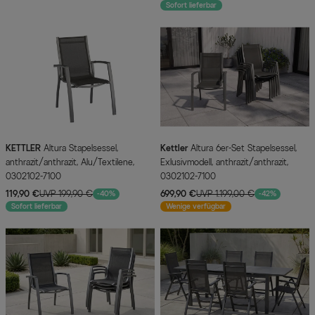
Sofort lieferbar
KETTLER
Altura Stapelsessel,
Kettler
Altura 6er-Set Stapelsessel,
anthrazit/anthrazit, Alu/Textilene,
Exlusivmodell, anthrazit/anthrazit,
0302102-7100
0302102-7100
119,90 €
UVP 199,90 €
699,90 €
UVP 1.199,00 €
-40%
-42%
Sofort lieferbar
Wenige verfügbar