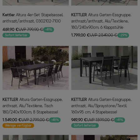
Kettler
Altura 4er-Set Stapelsessel,
KETTLER
Altura Garten-Essgruppe,
anthrazit/anthrazit, 0302102-7100
anthrazit/anthrazit, Alu/Textilene,
180/240x90cm, 6 Klappstühle
469,90 €
UVP 799,90 €
-41%
1.799,00 €
UVP 2.549,00 €
Sofort lieferbar
-29%
KETTLER
Altura Garten-Essgruppe,
KETTLER
Altura Garten-Essgruppe,
anthrazit, Alu/Textilene, Tisch
anthrazit, Alu/Spraystone/Textil,
180/240x100cm, 8 Stapelsessel
160x95 cm, 4 Stapelsessel
1.549,00 €
UVP 2.799,00 €
949,90 €
UVP 1.599,00 €
-45%
-41%
Wenige verfügbar
Sofort lieferbar