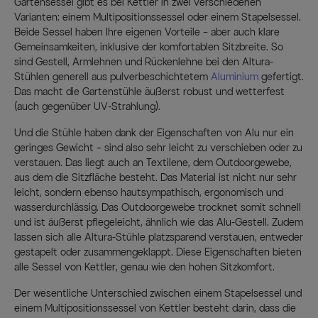
Gartensessel gibt es bei Kettler in zwei verschiedenen
Varianten: einem Multipositionssessel oder einem Stapelsessel.
Beide Sessel haben Ihre eigenen Vorteile – aber auch klare
Gemeinsamkeiten, inklusive der komfortablen Sitzbreite. So
sind Gestell, Armlehnen und Rückenlehne bei den Altura-
Stühlen generell aus pulverbeschichtetem
Aluminium
gefertigt.
Das macht die Gartenstühle äußerst robust und wetterfest
(auch gegenüber UV-Strahlung).
Und die Stühle haben dank der Eigenschaften von Alu nur ein
geringes Gewicht – sind also sehr leicht zu verschieben oder zu
verstauen. Das liegt auch an Textilene, dem Outdoorgewebe,
aus dem die Sitzfläche besteht. Das Material ist nicht nur sehr
leicht, sondern ebenso hautsympathisch, ergonomisch und
wasserdurchlässig. Das Outdoorgewebe trocknet somit schnell
und ist äußerst pflegeleicht, ähnlich wie das Alu-Gestell. Zudem
lassen sich alle Altura-Stühle platzsparend verstauen, entweder
gestapelt oder zusammengeklappt. Diese Eigenschaften bieten
alle Sessel von Kettler, genau wie den hohen Sitzkomfort.
Der wesentliche Unterschied zwischen einem Stapelsessel und
einem Multipositionssessel von Kettler besteht darin, dass die