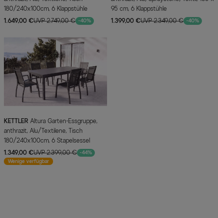
180/240x100cm, 6 Klappstühle
95 cm, 6 Klappstühle
1.649,00 €
UVP 2.749,00 €
1.399,00 €
UVP 2.349,00 €
-40%
-40%
KETTLER
Altura Garten-Essgruppe,
anthrazit, Alu/Textilene, Tisch
180/240x100cm, 6 Stapelsessel
1.349,00 €
UVP 2.399,00 €
-44%
Wenige verfügbar