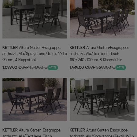
KETTLER
Altura Garten-Essgruppe,
KETTLER
Altura Garten-Essgruppe,
anthrazit, Alu/Spraystone/Textil, 160 x
anthrazit, Alu/Textilene, Tisch
95 cm, 4 Klappstühle
180/240x100cm, 8 Klappstühle
1.099,00 €
UVP 1.849,00 €
1.949,00 €
UVP 3.299,00 €
-41%
-41%
KETTLER
Altura Garten-Essgruppe,
KETTLER
Altura Garten-Essgruppe,
anthrazit, Alu/Textilene, Tisch
anthrazit, Alu/Spraystone/Textil, 160 x