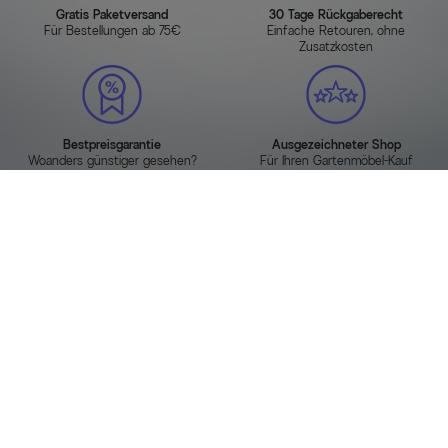
Gratis Paketversand
30 Tage Rückgaberecht
Für Bestellungen ab 75€
Einfache Retouren, ohne
Zusatzkosten
Bestpreisgarantie
Ausgezeichneter Shop
Woanders günstiger gesehen?
Für Ihren Gartenmöbel-Kauf
Sie haben Fragen?
Rufen Sie uns gerne an wir beraten Sie gerne!
Zu unserem
Hotline
Kontakt
FAQ
formular
02801 3713 111