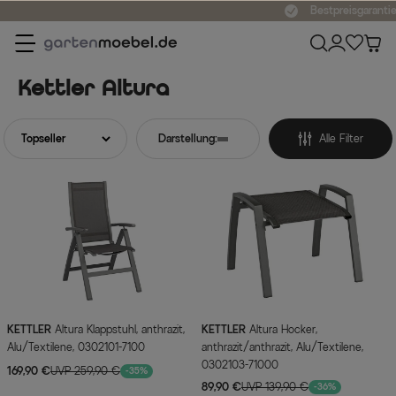
Bestpreisgarantie
Kettler Altura
Darstellung:
Alle Filter
KETTLER
Altura Klappstuhl, anthrazit,
KETTLER
Altura Hocker,
Alu/Textilene, 0302101-7100
anthrazit/anthrazit, Alu/Textilene,
0302103-71000
169,90 €
UVP 259,90 €
-35%
89,90 €
UVP 139,90 €
-36%