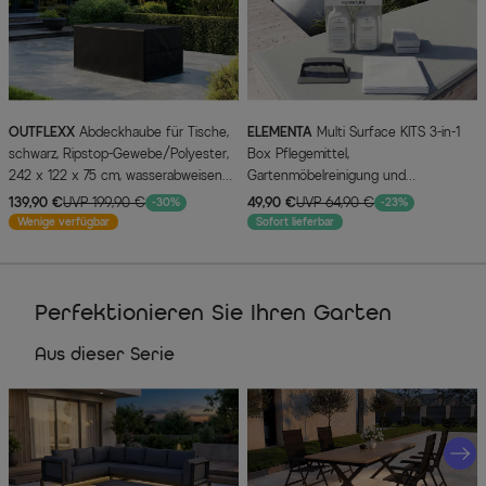
OUTFLEXX
Abdeckhaube für Tische,
ELEMENTA
Multi Surface KITS 3-in-1
schwarz, Ripstop-Gewebe/Polyester,
Box Pflegemittel,
242 x 122 x 75 cm, wasserabweisend,
Gartenmöbelreinigung und
UV-Schutz
Oberflächenschutz, 2 x 750 ml
139,90 €
UVP 199,90 €
49,90 €
UVP 64,90 €
-30%
-23%
Wenige verfügbar
Sofort lieferbar
Perfektionieren Sie Ihren Garten
Aus dieser Serie