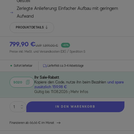
Gestell
Zerlegte Anlieferung: Einfacher Aufbau mit geringem
Aufwand
PRODUKTDETAILS
799,90 €
UVP
1.399,00 €
-43%
Preise inkl. MwSt. und Versandkosten (DE)
/ Spedition S
Sofort lieferbar
Lieferfrist ca. 3-4 Arbeitstage
Ihr Sale-Rabatt
Kopiere den Code, nutze ihn beim Bezahlen
und spare
SO20
zusätzlich 159,98 €
Gültig bis 11.08.2026
Mehr Infos
IN DEN WARENKORB
Finanzieren ab 66,66 € im Monat