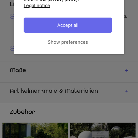
Lieferumfang
Legal notice
1x OUTFLEXX Luminara LED-Esstisch mit X-Gestell, ca.
240 x 103 x 75 cm, Aluminium/Holzimitat, integrierte
Accept all
LED-Lichtleiste im Tischrahmen (kaltweiß),
batteriebetrieben
Show preferences
Batterie und Ladekabel (USB-C)
Maße
Artikelmerkmale & Materialien
Zubehör