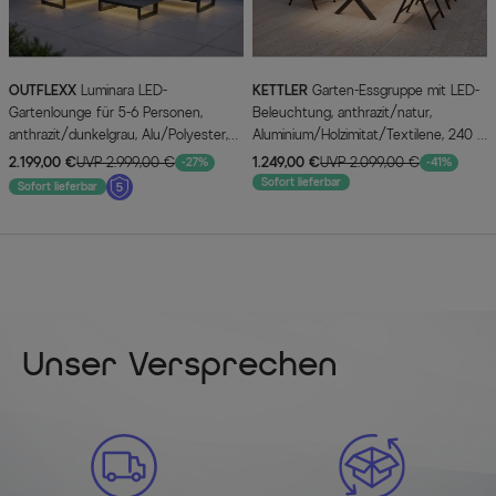
OUTFLEXX
Luminara LED-
KETTLER
Garten-Essgruppe mit LED-
Gartenlounge für 5-6 Personen,
Beleuchtung, anthrazit/natur,
anthrazit/dunkelgrau, Alu/Polyester,
Aluminium/Holzimitat/Textilene, 240 x
pulverbeschichtet, beleuchtet
100 cm Tisch, 4 Klappstühle
2.199,00 €
UVP 2.999,00 €
1.249,00 €
UVP 2.099,00 €
-27%
-41%
Sofort lieferbar
Sofort lieferbar
Unser Versprechen