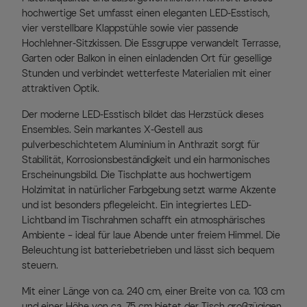
hochwertige Set umfasst einen eleganten LED-Esstisch,
vier verstellbare Klappstühle sowie vier passende
Hochlehner-Sitzkissen. Die Essgruppe verwandelt Terrasse,
Garten oder Balkon in einen einladenden Ort für gesellige
Stunden und verbindet wetterfeste Materialien mit einer
attraktiven Optik.
Der moderne LED-Esstisch bildet das Herzstück dieses
Ensembles. Sein markantes X-Gestell aus
pulverbeschichtetem Aluminium in Anthrazit sorgt für
Stabilität, Korrosionsbeständigkeit und ein harmonisches
Erscheinungsbild. Die Tischplatte aus hochwertigem
Holzimitat in natürlicher Farbgebung setzt warme Akzente
und ist besonders pflegeleicht. Ein integriertes LED-
Lichtband im Tischrahmen schafft ein atmosphärisches
Ambiente – ideal für laue Abende unter freiem Himmel. Die
Beleuchtung ist batteriebetrieben und lässt sich bequem
steuern.
Mit einer Länge von ca. 240 cm, einer Breite von ca. 103 cm
und einer Höhe von ca. 75 cm bietet der Tisch großzügigen