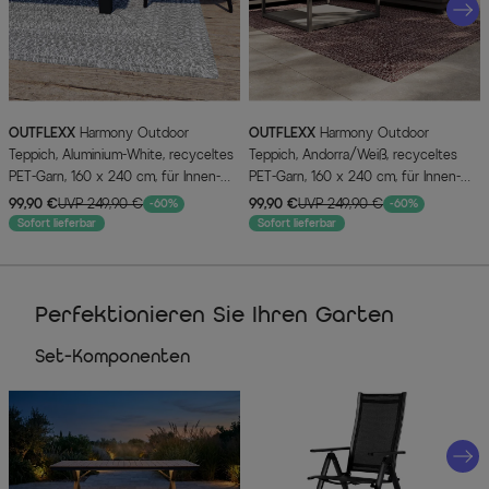
OUTFLEXX
Harmony Outdoor
OUTFLEXX
Harmony Outdoor
Teppich, Aluminium-White, recyceltes
Teppich, Andorra/Weiß, recyceltes
PET-Garn, 160 x 240 cm, für Innen-
PET-Garn, 160 x 240 cm, für Innen-
und Außenbereiche geeignet
und Außenbereiche geeignet
99,90 €
UVP 249,90 €
99,90 €
UVP 249,90 €
-60%
-60%
Sofort lieferbar
Sofort lieferbar
Perfektionieren Sie Ihren Garten
Set-Komponenten