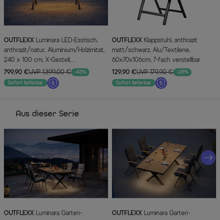
OUTFLEXX
Luminara LED-Esstisch,
OUTFLEXX
Klappstuhl, anthrazit
anthrazit/natur, Aluminium/Holzimitat,
matt/schwarz, Alu/Textilene,
240 x 100 cm, X-Gestell,
60x70x106cm, 7-fach verstellbar
pulverbeschichtet, mit beleuchtetem
799,90 €
UVP 1.399,00 €
129,90 €
UVP 179,90 €
-43%
-28%
Tischrahmen
Sofort lieferbar
Sofort lieferbar
Aus dieser Serie
OUTFLEXX
Luminara Garten-
OUTFLEXX
Luminara Garten-