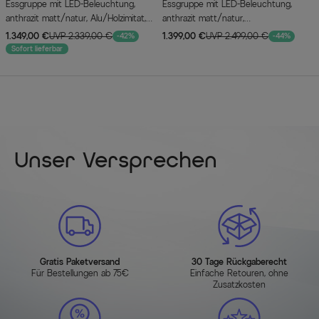
Essgruppe mit LED-Beleuchtung,
Essgruppe mit LED-Beleuchtung,
anthrazit matt/natur, Alu/Holzimitat,
anthrazit matt/natur,
240 x 100 cm, 4 Stapelsessel,
Aluminium/Textilen/Holzimitat, 240 x
1.349,00 €
UVP 2.339,00 €
1.399,00 €
UVP 2.499,00 €
-42%
-44%
Auflagen inklusive
100 cm, 4 Klappstühle, inkl. Auflagen
Sofort lieferbar
Unser Versprechen
Gratis Paketversand
30 Tage Rückgaberecht
Für Bestellungen ab 75€
Einfache Retouren, ohne
Zusatzkosten