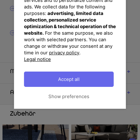
services and to personalize content and
Lichtband.
ads. We collect data for the following
4x OUTFLEXX Klappstuhl ca. 60 x 70 x 106 cm aus
purposes:
advertising, limited data
Aluminium und Textilene mit 7-fach verstellbarer
collection, personalized service
Rückenlehne.
optimization & technical operation of the
website.
For the same purpose, we also
4x OUTFLEXX Hochlehner-Sitzkissen ca. 119 x 48 x 6
work with selected partners. You can
cm aus wasserabweisendem Polyester mit
change or withdraw your consent at any
Befestigungsbändern.
time in our
privacy policy
.
Legal notice
Maße
Accept all
Artikelmerkmale & Materialien
Show preferences
Zubehör