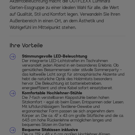
Akzentbeleuchtung macht die OUTFLEXX Luminara
Garten-Essgruppe zu einer idealen Wahl für alle, die Wert
auf Qualität, Stil und Komfort legen. Verwandeln Sie Ihren
Außenbereich in einen Ort, an dem Ästhetik und
Wohlgefühl im Mittelpunkt stehen.
Ihre Vorteile
Stimmungsvolle LED-Beleuchtung
Der integrierte LED-Lichtstreifen im Tischrahmen
verwandelt jeden Abend in ein besonderes Erlebnis. Ob
gemütliches Beisammensein oder stilvolle Sommerparty –
das kaltweiße Licht sorgt für atmosphärische Akzente und
hebt die natürliche Optik des Holzimitats besonders
hervor. Die Beleuchtung ist batteriebetrieben,
energieeffizient und ohne Kabel sofort einsatzbereit.
Komfortable Hochlehner-Stühle
Die 7-fach verstellbaren Klappstühle bieten hohen
Sitzkomfort – egal ob beim Essen, Entspannen oder Lesen.
Mit luftdurchlässigem Textilene-Gewebe und
ergonomischer Form passen sie sich angenehm dem
Körper an. Die ca. 47 x 43 cm große Sitzfläche und die ca.
64,5 cm hohe Rückenlehne ermöglichen langes und
bequemes Sitzen im Garten.
Bequeme Sitzkissen inklusive
Die ca. 119 x 48 x 6 cm großen Hochlehner-Kissen