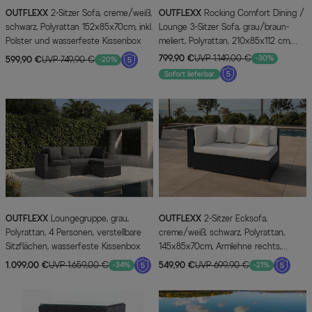
OUTFLEXX
2-Sitzer Sofa, creme/weiß,
OUTFLEXX
Rocking Comfort Dining /
schwarz, Polyrattan 152x85x70cm, inkl.
Lounge 3-Sitzer Sofa, grau/braun-
Polster und wasserfeste Kissenbox
meliert, Polyrattan, 210x85x112 cm,
verstellbar
799,90 €
UVP 1.149,00 €
-30%
599,90 €
UVP 749,90 €
-20%
Sofort lieferbar
OUTFLEXX
Loungegruppe, grau,
OUTFLEXX
2-Sitzer Ecksofa,
Polyrattan, 4 Personen, verstellbare
creme/weiß, schwarz, Polyrattan,
Sitzflächen, wasserfeste Kissenbox
145x85x70cm, Armlehne rechts,
wasserfeste Kissenbox
1.099,00 €
UVP 1.659,00 €
549,90 €
UVP 699,90 €
-34%
-21%