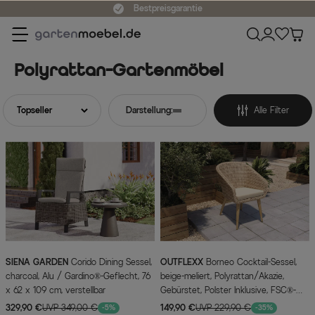
Bestpreisgarantie
Polyrattan-Gartenmöbel
Darstellung:
Alle Filter
SIENA GARDEN
Corido Dining Sessel,
OUTFLEXX
Borneo Cocktail-Sessel,
charcoal, Alu / Gardino®-Geflecht, 76
beige-meliert, Polyrattan/Akazie,
x 62 x 109 cm, verstellbar
Gebürstet, Polster Inklusive, FSC®-
zertifiziertes Produkt
329,90 €
UVP 349,00 €
149,90 €
UVP 229,90 €
-5%
-35%