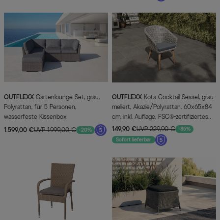
OUTFLEXX
Gartenlounge Set, grau,
OUTFLEXX
Kota Cocktail-Sessel, grau-
Polyrattan, für 5 Personen,
meliert, Akazie/Polyrattan, 60x65x84
wasserfeste Kissenbox
cm, inkl. Auflage, FSC®-zertifiziertes
Produkt
149,90 €
UVP 229,90 €
-35%
1.599,00 €
UVP 1.999,00 €
-20%
Sofort lieferbar