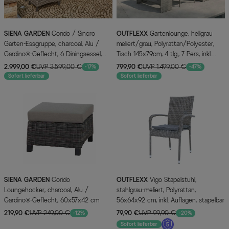
SIENA GARDEN
Corido / Sincro
OUTFLEXX
Gartenlounge, hellgrau
Garten-Essgruppe, charcoal, Alu /
meliert/grau, Polyrattan/Polyester,
Gardino®-Geflecht, 6 Diningsessel,
Tisch 145x79cm, 4 tlg., 7 Pers, inkl.
Ausziehtisch 200/260 x 100 cm
Polster
2.999,00 €
UVP 3.599,00 €
799,90 €
UVP 1.499,00 €
-17%
-47%
Sofort lieferbar
Sofort lieferbar
SIENA GARDEN
Corido
OUTFLEXX
Vigo Stapelstuhl,
Loungehocker, charcoal, Alu /
stahlgrau-meliert, Polyrattan,
Gardino®-Geflecht, 60x57x42 cm
56x64x92 cm, inkl. Auflagen, stapelbar
219,90 €
UVP 249,00 €
79,90 €
UVP 99,90 €
-12%
-20%
Sofort lieferbar