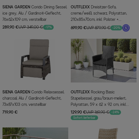
SIENA GARDEN
Corido Dining Sessel,
OUTFLEXX
Dreisitzer-Sofa,
ice grey, Alu / Gardino®-Geflecht,
creme/weiß, schwarz, Polyrattan,
76x62x109 cm, verstellbar
210x85x70cm, inkl. Polster +
wasserfeste Kissenbox
289,90 €
UVP 349,00 €
-17%
699,90 €
UVP 879,90 €
-20%
SIENA GARDEN
Corido Relaxsessel,
OUTFLEXX
Rocking Basic
charcoal, Alu / Gardino®-Geflecht,
Stapelsessel, grau/braun-meliert,
73x87x103 cm, verstellbar
Polyrattan, 59 x 62 x 92 cm, inkl.
Polster
719,90 €
129,90 €
UVP 169,90 €
-24%
Sofort lieferbar