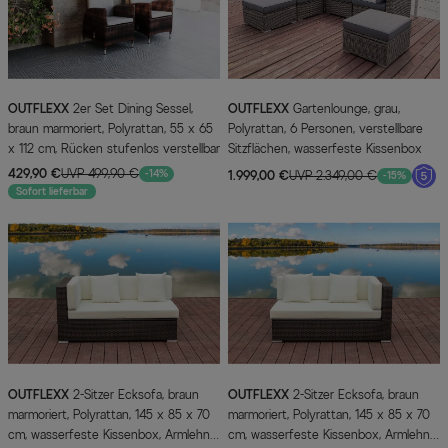
OUTFLEXX
2er Set Dining Sessel,
OUTFLEXX
Gartenlounge, grau,
braun marmoriert, Polyrattan, 55 x 65
Polyrattan, 6 Personen, verstellbare
x 112 cm, Rücken stufenlos verstellbar
Sitzflächen, wasserfeste Kissenbox
429,90 €
UVP 499,90 €
-14%
1.999,00 €
UVP 2.349,00 €
-15%
Sofort lieferbar
OUTFLEXX
2-Sitzer Ecksofa, braun
OUTFLEXX
2-Sitzer Ecksofa, braun
marmoriert, Polyrattan, 145 x 85 x 70
marmoriert, Polyrattan, 145 x 85 x 70
cm, wasserfeste Kissenbox, Armlehne
cm, wasserfeste Kissenbox, Armlehne