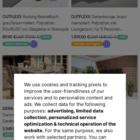
OUTFLEXX
Rocking Beistelltisch,
OUTFLEXX
Gartenlounge, braun
grau/braun-meliert, Polyrattan,
marmoriert, Polyrattan, inkl.
50x45x50 cm, Glasplatte in Steinoptik
Loungetisch, für 5 Personen,
wasserfeste Kissenbox
89,90 €
UVP 179,90 €
1.599,00 €
UVP 1.849,00 €
-50%
-14%
Sofort lieferbar
Wenige verfügbar
We use cookies and tracking pixels to
improve the user-friendliness of our
services and to personalize content and
ads. We collect data for the following
SIENA GARDEN
Corido / Sincro
OUTFLEXX
Kissenbox, schwarz,
purposes:
advertising, limited data
Garten-Essgruppe, charcoal, Alu /
Polyrattan, 204x94x75cm
collection, personalized service
Gardino®-Geflecht, 8 Diningsessel,
optimization & technical operation of the
499,90 €
UVP 719,90 €
-31%
Ausziehtisch 200/260 x 100 cm
3.549,00 €
UVP 4.299,00 €
-17%
Sofort lieferbar
website.
For the same purpose, we also
Sofort lieferbar
work with selected partners. You can