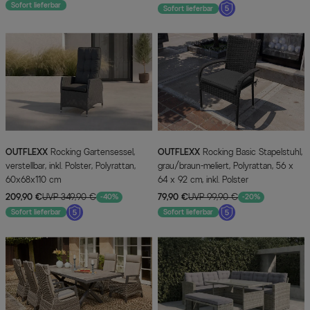
Sofort lieferbar
Sofort lieferbar
OUTFLEXX
Rocking Gartensessel,
OUTFLEXX
Rocking Basic Stapelstuhl,
verstellbar, inkl. Polster, Polyrattan,
grau/braun-meliert, Polyrattan, 56 x
60x68x110 cm
64 x 92 cm, inkl. Polster
209,90 €
UVP 349,90 €
79,90 €
UVP 99,90 €
-40%
-20%
Sofort lieferbar
Sofort lieferbar