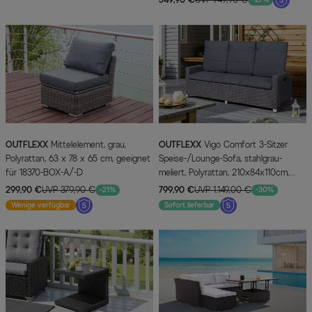
OUTFLEXX
Mittelelement, grau,
OUTFLEXX
Vigo Comfort 3-Sitzer
Polyrattan, 63 x 78 x 65 cm, geeignet
Speise-/Lounge-Sofa, stahlgrau-
für 18370-BOX-A/-D
meliert, Polyrattan, 210x84x110cm,
verstellbar
299,90 €
UVP 379,90 €
799,90 €
UVP 1.149,00 €
-21%
-30%
Wenige verfügbar
Sofort lieferbar