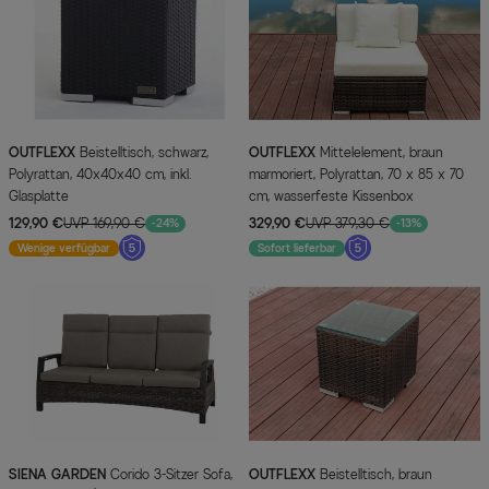
OUTFLEXX
Beistelltisch, schwarz,
OUTFLEXX
Mittelelement, braun
Polyrattan, 40x40x40 cm, inkl.
marmoriert, Polyrattan, 70 x 85 x 70
Glasplatte
cm, wasserfeste Kissenbox
129,90 €
UVP 169,90 €
329,90 €
UVP 379,30 €
-24%
-13%
Wenige verfügbar
Sofort lieferbar
SIENA GARDEN
Corido 3-Sitzer Sofa,
OUTFLEXX
Beistelltisch, braun