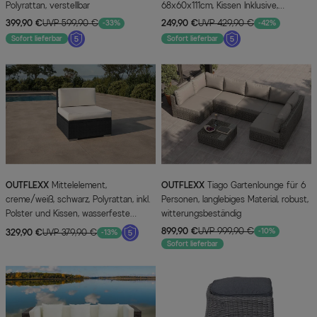
Polyrattan, verstellbar
68x60x111cm, Kissen Inklusive,
Witterungsbeständig
399,90 €
UVP 599,90 €
249,90 €
UVP 429,90 €
-33%
-42%
Sofort lieferbar
Sofort lieferbar
OUTFLEXX
Mittelelement,
OUTFLEXX
Tiago Gartenlounge für 6
creme/weiß, schwarz, Polyrattan, inkl.
Personen, langlebiges Material, robust,
Polster und Kissen, wasserfeste
witterungsbeständig
Kissenbox
899,90 €
UVP 999,90 €
-10%
329,90 €
UVP 379,90 €
-13%
Sofort lieferbar