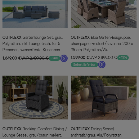
OUTFLEXX
Gartenlounge Set, grau,
OUTFLEXX
Elba Garten-Essgruppe,
Polyrattan, inkl. Loungetisch, für 5
champagner-meliert/savanna, 200 x
Personen, wasserfeste Kissenbox
95 cm, Polyrattan/Alu
1.599,00 €
UVP 2.899,00 €
-45%
1.649,00 €
UVP 2.499,00 €
-34%
Sofort lieferbar
OUTFLEXX
Rocking Comfort Dining /
OUTFLEXX
Dining-Sessel,
Lounge Sessel, grau/braun-meliert,
anthrazit/grau, Alu/Polyrattan,