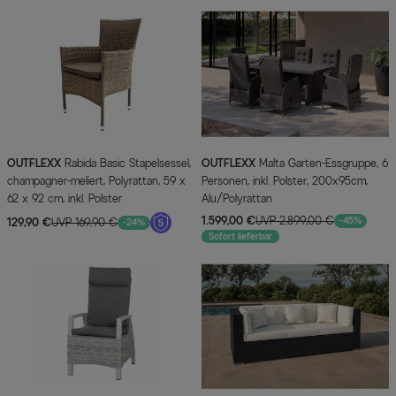
OUTFLEXX
Rabida Basic Stapelsessel,
OUTFLEXX
Malta Garten-Essgruppe, 6
champagner-meliert, Polyrattan, 59 x
Personen, inkl. Polster, 200x95cm,
62 x 92 cm, inkl. Polster
Alu/Polyrattan
1.599,00 €
UVP 2.899,00 €
-45%
129,90 €
UVP 169,90 €
-24%
Sofort lieferbar