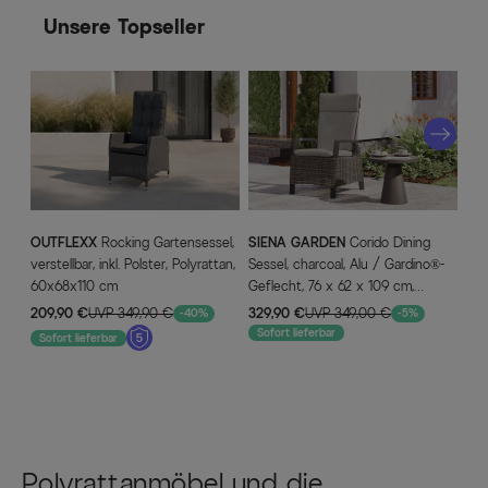
Unsere Topseller
OUTFLEXX
Rocking Gartensessel,
SIENA GARDEN
Corido Dining
OU
verstellbar, inkl. Polster, Polyrattan,
Sessel, charcoal, Alu / Gardino®-
ant
60x68x110 cm
Geflecht, 76 x 62 x 109 cm,
68x
verstellbar
Wit
209,90 €
UVP 349,90 €
329,90 €
UVP 349,00 €
249
-40%
-5%
Sofort lieferbar
Sofort lieferbar
So
Polyrattanmöbel und die