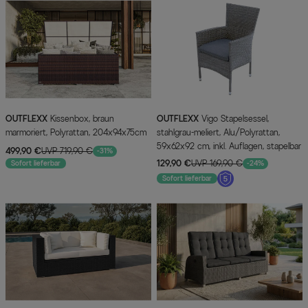
OUTFLEXX
Kissenbox, braun
OUTFLEXX
Vigo Stapelsessel,
marmoriert, Polyrattan, 204x94x75cm
stahlgrau-meliert, Alu/Polyrattan,
59x62x92 cm, inkl. Auflagen, stapelbar
499,90 €
UVP 719,90 €
-31%
129,90 €
UVP 169,90 €
Sofort lieferbar
-24%
Sofort lieferbar