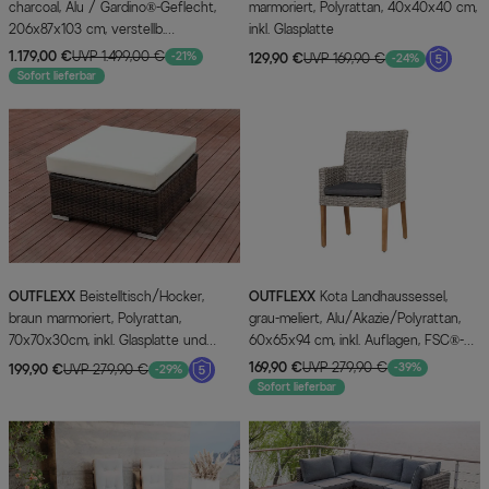
charcoal, Alu / Gardino®-Geflecht,
marmoriert, Polyrattan, 40x40x40 cm,
206x87x103 cm, verstellb.
inkl. Glasplatte
Rückenlehnen
1.179,00 €
UVP 1.499,00 €
-21%
129,90 €
UVP 169,90 €
-24%
Sofort lieferbar
OUTFLEXX
Beistelltisch/Hocker,
OUTFLEXX
Kota Landhaussessel,
braun marmoriert, Polyrattan,
grau-meliert, Alu/Akazie/Polyrattan,
70x70x30cm, inkl. Glasplatte und
60x65x94 cm, inkl. Auflagen, FSC®-
Polster
zertifiziertes Produkt
169,90 €
UVP 279,90 €
-39%
199,90 €
UVP 279,90 €
-29%
Sofort lieferbar