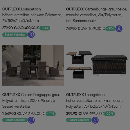
OUTFLEXX
Loungetisch
OUTFLEXX
Gartenlounge, grau/beige,
höhenverstellbar, schwarz, Polyrattan,
modular verstellbar, Alu/Polyrattan,
75/152x75x40/64,5cm
inkl. Sonnenschutz
379,90 €
UVP 499,90 €
-24%
749,90 €
UVP 1.079,00 €
-31%
Sofort lieferbar
OUTFLEXX
Garten-Essgruppe, grau,
OUTFLEXX
Loungetisch
Polyrattan, Tisch 200 x 95 cm, 6
höhenverstellbar, braun-marmoriert,
Sessel, verstellbar
Polyrattan, 75/152x75x40/64,5cm
1.649,00 €
UVP 2.799,00 €
399,90 €
UVP 499,90 €
-41%
-20%
Sofort lieferbar
Sofort lieferbar