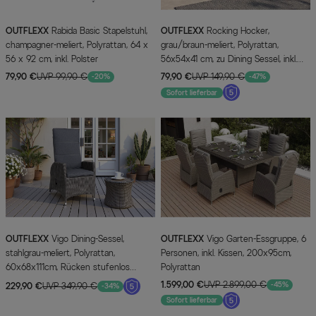
OUTFLEXX
Rabida Basic Stapelstuhl,
OUTFLEXX
Rocking Hocker,
champagner-meliert, Polyrattan, 64 x
grau/braun-meliert, Polyrattan,
56 x 92 cm, inkl. Polster
56x54x41 cm, zu Dining Sessel, inkl.
Polster
79,90 €
UVP 99,90 €
79,90 €
UVP 149,90 €
-20%
-47%
Sofort lieferbar
OUTFLEXX
Vigo Dining-Sessel,
OUTFLEXX
Vigo Garten-Essgruppe, 6
stahlgrau-meliert, Polyrattan,
Personen, inkl. Kissen, 200x95cm,
60x68x111cm, Rücken stufenlos
Polyrattan
verstellbar
1.599,00 €
UVP 2.899,00 €
-45%
229,90 €
UVP 349,90 €
-34%
Sofort lieferbar