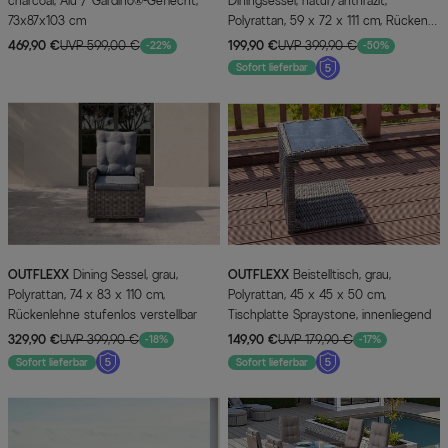
charcoal, Alu / Gardino®-Geflecht,
Diningsessel, natur/anthrazit,
73x87x103 cm
Polyrattan, 59 x 72 x 111 cm, Rücken
stufenlos verstellbar
469,90 €
UVP 599,00 €
199,90 €
UVP 399,90 €
-22%
-50%
Sofort lieferbar
OUTFLEXX
Dining Sessel, grau,
OUTFLEXX
Beistelltisch, grau,
Polyrattan, 74 x 83 x 110 cm,
Polyrattan, 45 x 45 x 50 cm,
Rückenlehne stufenlos verstellbar
Tischplatte Spraystone, innenliegend
329,90 €
UVP 399,90 €
149,90 €
UVP 179,90 €
-18%
-17%
Sofort lieferbar
Sofort lieferbar