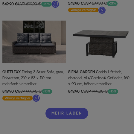
re.
li.
549,90 €
UVP 699,90 €
-21%
549,90 €
UVP 699,90 €
-21%
Wenige verfügbar
OUTFLEXX
Dining 3-Sitzer Sofa, grau,
SIENA GARDEN
Corido Lifttisch,
Polyrattan, 210 x 83 x 110 cm,
charcoal, Alu/Gardino®-Geflecht, 160
mehrfach verstellbar
x 90 cm, höhenverstellbar
849,90 €
UVP 999,90 €
849,90 €
UVP 999,00 €
-15%
-15%
Wenige verfügbar
MEHR LADEN