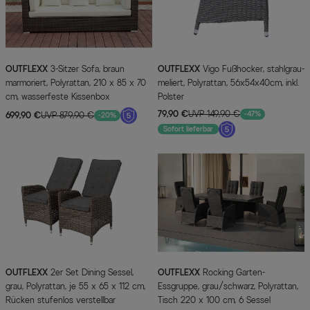
OUTFLEXX
3-Sitzer Sofa, braun
OUTFLEXX
Vigo Fußhocker, stahlgrau-
marmoriert, Polyrattan, 210 x 85 x 70
meliert, Polyrattan, 56x54x40cm, inkl.
cm, wasserfeste Kissenbox
Polster
79,90 €
UVP 149,90 €
-47%
699,90 €
UVP 879,90 €
-20%
Sofort lieferbar
OUTFLEXX
2er Set Dining Sessel,
OUTFLEXX
Rocking Garten-
grau, Polyrattan, je 55 x 65 x 112 cm,
Essgruppe, grau/schwarz, Polyrattan,
Rücken stufenlos verstellbar
Tisch 220 x 100 cm, 6 Sessel