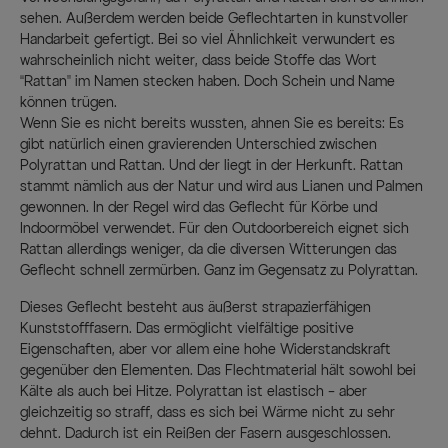
sehen. Außerdem werden beide Geflechtarten in kunstvoller
Handarbeit gefertigt. Bei so viel Ähnlichkeit verwundert es
wahrscheinlich nicht weiter, dass beide Stoffe das Wort
“Rattan” im Namen stecken haben. Doch Schein und Name
können trügen.
Wenn Sie es nicht bereits wussten, ahnen Sie es bereits: Es
gibt natürlich einen gravierenden Unterschied zwischen
Polyrattan und Rattan. Und der liegt in der Herkunft. Rattan
stammt nämlich aus der Natur und wird aus Lianen und Palmen
gewonnen. In der Regel wird das Geflecht für Körbe und
Indoormöbel verwendet. Für den Outdoorbereich eignet sich
Rattan allerdings weniger, da die diversen Witterungen das
Geflecht schnell zermürben. Ganz im Gegensatz zu Polyrattan.
Dieses Geflecht besteht aus äußerst strapazierfähigen
Kunststofffasern. Das ermöglicht vielfältige positive
Eigenschaften, aber vor allem eine hohe Widerstandskraft
gegenüber den Elementen. Das Flechtmaterial hält sowohl bei
Kälte als auch bei Hitze. Polyrattan ist elastisch – aber
gleichzeitig so straff, dass es sich bei Wärme nicht zu sehr
dehnt. Dadurch ist ein Reißen der Fasern ausgeschlossen.