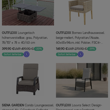
OUTFLEXX
Loungetisch
OUTFLEXX
Borneo Landhaussessel,
höhenverstellbar, grau, Polyrattan,
beige-meliert, Polyrattan/Akazie,
78/157 x 78 x 40/63 cm
60x65x94cm, inkl. Polster, FSC®-
zertifiziertes Produkt
399,90 €
UVP 499,90 €
169,90 €
UVP 279,90 €
-20%
-39%
Sofort lieferbar
Sofort lieferbar
SIENA GARDEN
Corido Loungesessel,
OUTFLEXX
Louvra Select Design-