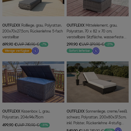
OUTFLEXX
Rollliege, grau, Polyrattan,
OUTFLEXX
Mittelelement, grau,
200x70x27,5cm, Rückenlehne 5-fach
Polyrattan, 70 x 82 x 70 cm,
verstellbar
verstellbare Sitzfläche, wasserfeste
Kissenbox
699,90 €
UVP 749,90 €
299,90 €
UVP 379,90 €
-7%
-21%
Wenige verfügbar
Sofort lieferbar
OUTFLEXX
Kissenbox L, grau,
OUTFLEXX
Sonnenliege, creme/weiß,
Polyrattan, 204x94x75cm
schwarz, Polyrattan, 200x80x37,5cm,
inkl. Polster, Rückenlehne 4-stufig
499,90 €
UVP 719,90 €
-31%
verstellbar
549,90 €
UVP 749,90 €
-27%