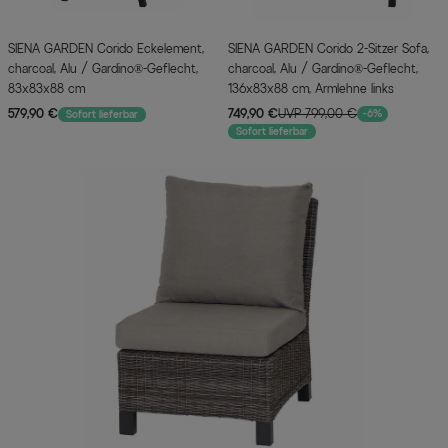
SIENA GARDEN Corido Eckelement,
SIENA GARDEN Corido 2-Sitzer Sofa,
charcoal, Alu / Gardino®-Geflecht,
charcoal, Alu / Gardino®-Geflecht,
83x83x88 cm
136x83x88 cm, Armlehne links
579,90 €
749,90 €
UVP 799,00 €
-6%
Sofort lieferbar
Sofort lieferbar