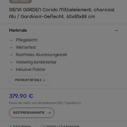
SIENA GARDEN
SIENA GARDEN Corido Mittelelement, charcoal,
Alu / Gardino®-Geflecht, 60x83x88 cm
Merkmale
Pflegeleicht
Wetterfest
Rostfreies Aluminiumgestell
Vielseitig kombinierbar
Inklusive Polster
PRODUKTDETAILS
379,90 €
Preise inkl. MwSt. und Versandkosten (DE)
/ Spedition S
BESTPREISGARANTIE
Sofort lieferbar
Lieferfrist ca. 3-4 Arbeitstage