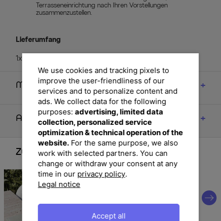
Terrasseneinrichtung nach Ihren Vorstellungen
zusammenzustellen.
Lieferumfang
1x SIENA GARDEN Corido Modul Mitte, charcoal (H16691)
We use cookies and tracking pixels to
improve the user-friendliness of our
Maße
services and to personalize content and
ads. We collect data for the following
purposes:
advertising, limited data
Artikelmerkmale & Materialien
collection, personalized service
optimization & technical operation of the
website.
For the same purpose, we also
Zubehör
work with selected partners. You can
change or withdraw your consent at any
time in our
privacy policy
.
Legal notice
Accept all