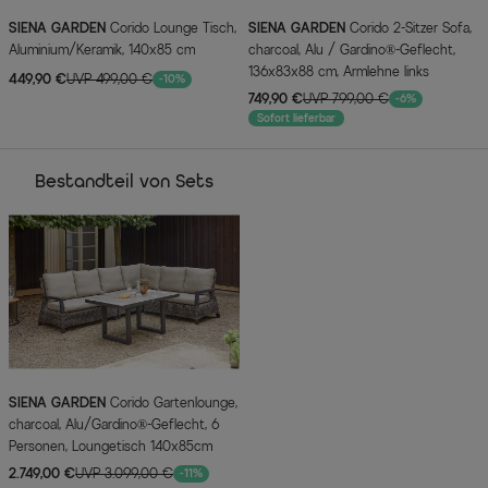
SIENA GARDEN
Corido Lounge Tisch,
SIENA GARDEN
Corido 2-Sitzer Sofa,
Aluminium/Keramik, 140x85 cm
charcoal, Alu / Gardino®-Geflecht,
136x83x88 cm, Armlehne links
449,90 €
UVP 499,00 €
-10%
749,90 €
UVP 799,00 €
-6%
Sofort lieferbar
Bestandteil von Sets
SIENA GARDEN
Corido Gartenlounge,
charcoal, Alu/Gardino®-Geflecht, 6
Personen, Loungetisch 140x85cm
2.749,00 €
UVP 3.099,00 €
-11%