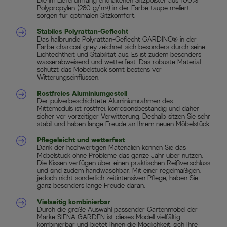
Die im Lieferumfang enthaltenen Sitzpolster aus 100%
Polypropylen (280 g/m²) in der Farbe taupe meliert
sorgen für optimalen Sitzkomfort.
Stabiles Polyrattan-Geflecht
Das halbrunde Polyrattan-Geflecht GARDINO® in der
Farbe charcoal grey zeichnet sich besonders durch seine
Lichtechtheit und Stabilität aus. Es ist zudem besonders
wasserabweisend und wetterfest. Das robuste Material
schützt das Möbelstück somit bestens vor
Witterungseinflüssen.
Rostfreies Aluminiumgestell
Der pulverbeschichtete Aluminiumrahmen des
Mittemoduls ist rostfrei, korrosionsbeständig und daher
sicher vor vorzeitiger Verwitterung. Deshalb sitzen Sie sehr
stabil und haben lange Freude an Ihrem neuen Möbelstück.
Pflegeleicht und wetterfest
Dank der hochwertigen Materialien können Sie das
Möbelstück ohne Probleme das ganze Jahr über nutzen.
Die Kissen verfügen über einen praktischen Reißverschluss
und sind zudem handwaschbar. Mit einer regelmäßigen,
jedoch nicht sonderlich zeitintensiven Pflege, haben Sie
ganz besonders lange Freude daran.
Vielseitig kombinierbar
Durch die große Auswahl passender Gartenmöbel der
Marke SIENA GARDEN ist dieses Modell vielfältig
kombinierbar und bietet Ihnen die Möglichkeit, sich Ihre