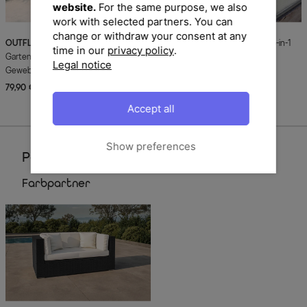
website.
For the same purpose, we also
work with selected partners. You can
change or withdraw your consent at any
OUTFLEXX
Abdeckhaube für
ELEMENTA
Multi Surface KITS 3-in-1
time in our
privacy policy
.
Gartenlounges, schwarz, Ripstop-
Box Pflegemittel,
Legal notice
Gewebe/Polyester, 154 x 87 x 68 cm,
Gartenmöbelreinigung und
wasserabweisend, UV-Schutz
Oberflächenschutz, 2 x 750 ml
79,90 €
UVP 119,90 €
49,90 €
UVP 64,90 €
-33%
-23%
Sofort lieferbar
Accept all
Show preferences
Perfektionieren Sie Ihren Garten
Farbpartner