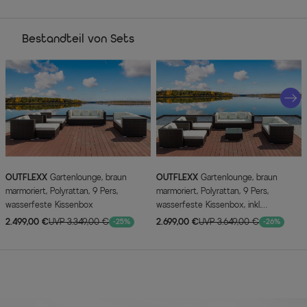
Bestandteil von Sets
OUTFLEXX
Gartenlounge, braun
OUTFLEXX
Gartenlounge, braun
marmoriert, Polyrattan, 9 Pers,
marmoriert, Polyrattan, 9 Pers,
wasserfeste Kissenbox
wasserfeste Kissenbox, inkl.
Beistelltisch
2.499,00 €
UVP 3.349,00 €
2.699,00 €
UVP 3.649,00 €
-25%
-26%