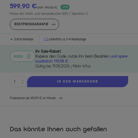
599,90 €
UVP
749,90 €
-20%
Preise inkl. MwSt. und Versandkosten (DE)
/ Spedition S
BESTPREISGARANTIE
Sofort lieferbar
Lieferfrist ca. 3-4 Arbeitstage
Ihr Sale-Rabatt
Kopiere den Code, nutze ihn beim Bezahlen
und spare
SO20
zusätzlich 119,98 €
Gültig bis 11.08.2026
Mehr Infos
IN DEN WARENKORB
Finanzieren ab 49,99 € im Monat
Das könnte Ihnen auch gefallen