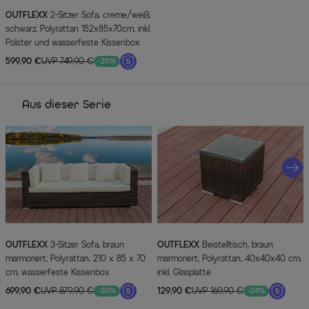
OUTFLEXX
2-Sitzer Sofa, creme/weiß,
schwarz, Polyrattan 152x85x70cm, inkl.
Polster und wasserfeste Kissenbox
599,90 €
UVP 749,90 €
-20%
Aus dieser Serie
OUTFLEXX
3-Sitzer Sofa, braun
OUTFLEXX
Beistelltisch, braun
marmoriert, Polyrattan, 210 x 85 x 70
marmoriert, Polyrattan, 40x40x40 cm,
cm, wasserfeste Kissenbox
inkl. Glasplatte
699,90 €
UVP 879,90 €
129,90 €
UVP 169,90 €
-20%
-24%