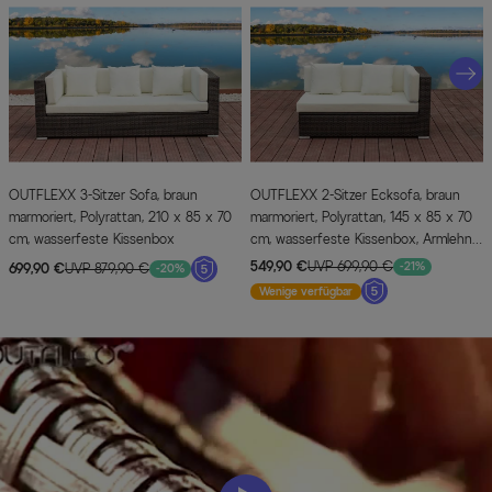
OUTFLEXX 3-Sitzer Sofa, braun
OUTFLEXX 2-Sitzer Ecksofa, braun
marmoriert, Polyrattan, 210 x 85 x 70
marmoriert, Polyrattan, 145 x 85 x 70
cm, wasserfeste Kissenbox
cm, wasserfeste Kissenbox, Armlehne
li.
549,90 €
UVP 699,90 €
-21%
699,90 €
UVP 879,90 €
-20%
Wenige verfügbar