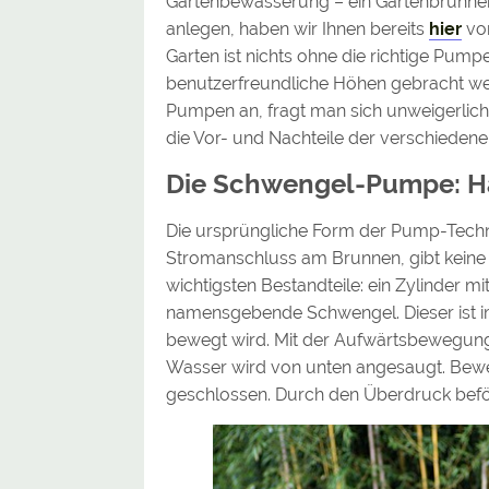
Gartenbewässerung – ein Gartenbrunnen 
anlegen, haben wir Ihnen bereits
hier
vor
Garten ist nichts ohne die richtige Pump
benutzerfreundliche Höhen gebracht werd
Pumpen an, fragt man sich unweigerlich:
die Vor- und Nachteile der verschied
Die Schwengel-Pumpe: H
Die ursprüngliche Form der Pump-Techni
Stromanschluss am Brunnen, gibt keine 
wichtigsten Bestandteile: ein Zylinder m
namensgebende Schwengel. Dieser ist im
bewegt wird. Mit der Aufwärtsbewegung 
Wasser wird von unten angesaugt. Bewe
geschlossen. Durch den Überdruck befö