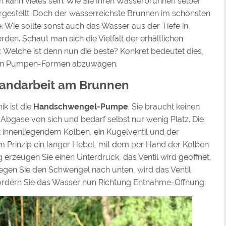
kann vieles sein. Wie Sie Ihren Wasserbrunnen selber
gestellt. Doch der wasserreichste Brunnen im schönsten
e. Wie sollte sonst auch das Wasser aus der Tiefe in
en. Schaut man sich die Vielfalt der erhältlichen
 Welche ist denn nun die beste? Konkret bedeutet dies,
enen Pumpen-Formen abzuwägen.
andarbeit am Brunnen
k ist die
Handschwengel-Pumpe
. Sie braucht keinen
Abgase von sich und bedarf selbst nur wenig Platz. Die
it innenliegendem Kolben, ein Kugelventil und der
 Prinzip ein langer Hebel, mit dem per Hand der Kolben
erzeugen Sie einen Unterdruck, das Ventil wird geöffnet,
gen Sie den Schwengel nach unten, wird das Ventil
rdern Sie das Wasser nun Richtung Entnahme-Öffnung.