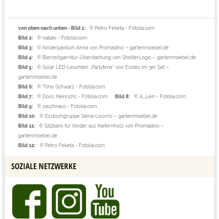
von oben nach unten - Bild 1:
© Petro Feketa - Fotolia.com
Bild 2:
© nataiki - Fotolia.com
Bild 3:
© Kinderpavillon Anna von Promadino – gartenmoebel.de
Bild 4:
© Bierzeltgarnitur-Überdachung von ShelterLogic – gartenmoebel.de
Bild 5:
© Solar LED-Leuchten „Partytime“ von Esotec im 3er Set –
gartenmoebel.de
Bild 6:
© Timo Schwarz - Fotolia.com
Bild 7:
© Doris Heinrichs - Fotolia.com
Bild 8:
© A_Lein - Fotolia.com
Bild 9:
© zaschnaus - Fotolia.com
Bild 10:
© Esstischgruppe Siena-Livorno – gartenmoebel.de
Bild 11:
© Sitzbank für Kinder aus Kiefernholz von Promadino –
gartenmoebel.de
Bild 12:
© Petro Feketa - Fotolia.com
SOZIALE NETZWERKE