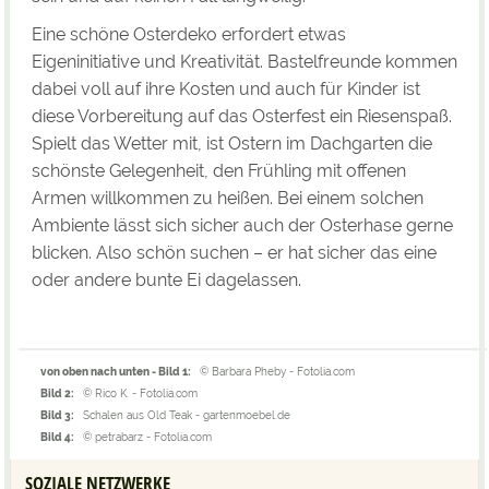
Eine schöne Osterdeko erfordert etwas
Eigeninitiative und Kreativität. Bastelfreunde kommen
dabei voll auf ihre Kosten und auch für Kinder ist
diese Vorbereitung auf das Osterfest ein Riesenspaß.
Spielt das Wetter mit, ist Ostern im Dachgarten die
schönste Gelegenheit, den Frühling mit offenen
Armen willkommen zu heißen. Bei einem solchen
Ambiente lässt sich sicher auch der Osterhase gerne
blicken. Also schön suchen – er hat sicher das eine
oder andere bunte Ei dagelassen.
von oben nach unten - Bild 1:
© Barbara Pheby - Fotolia.com
Bild 2:
© Rico K. - Fotolia.com
Bild 3:
Schalen aus Old Teak - gartenmoebel.de
Bild 4:
© petrabarz - Fotolia.com
SOZIALE NETZWERKE