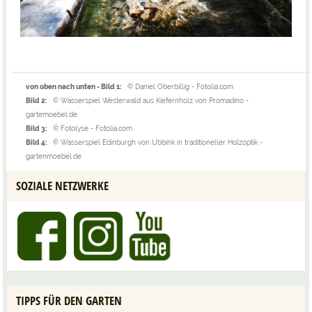
von oben nach unten - Bild 1:
© Daniel Oberbillig - Fotolia.com
Bild 2:
© Wasserspiel Westerwald aus Kiefernholz von Promadino -
gartemoebel.de
Bild 3:
© Fotolyse - Fotolia.com
Bild 4:
© Wasserspiel Edinburgh von Ubbink in traditioneller Holzoptik -
gartenmoebel.de
SOZIALE NETZWERKE
TIPPS FÜR DEN GARTEN