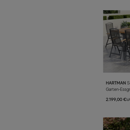
HARTMAN
Sondermodell Yasmani/Raffaelo
Garten-Essgr
240x100cm, 
2.199,00 €
U