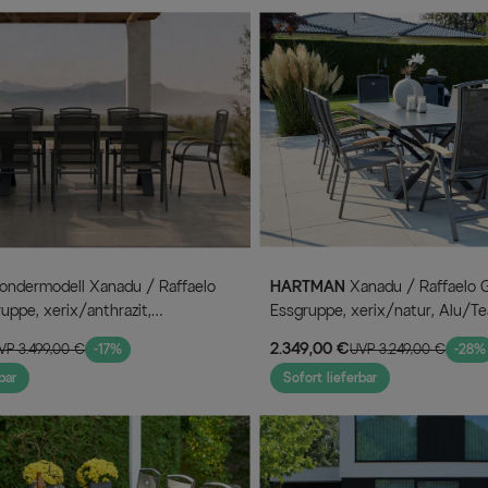
HARTMAN
Xanadu / Raffaelo Garten-
uppe, xerix/anthrazit,
Essgruppe, xerix/natur, Alu/Te
mik, 8 Stapelsessel,
6 Dining Sessel, 2 Klappstühle,
2.349,00 €
VP 3.499,00 €
-17%
UVP 3.249,00 €
-28%
00cm
160/220x100cm, Teak Armleh
bar
Sofort lieferbar