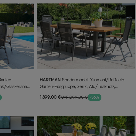
HARTMAN
Sondermodell Yasmani/Raffaelo
ak/Glaskeramik,
Garten-Essgruppe, xerix, Alu/Teakholz,
240x100cm, 4 Stapel-, 2 Klappstühle
1.899,00 €
UVP 2.949,00 €
-36%
nen