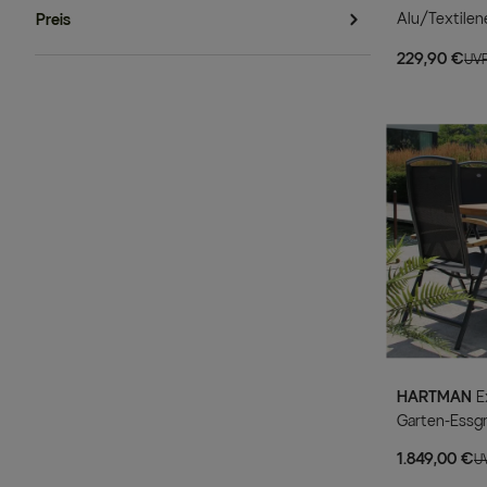
Alu/Textilen
Preis
229,90 €
UVP
HARTMAN
Exklusivmodell, Yasmani/Raffaelo
Garten-Essgr
240x100cm, 
1.849,00 €
U