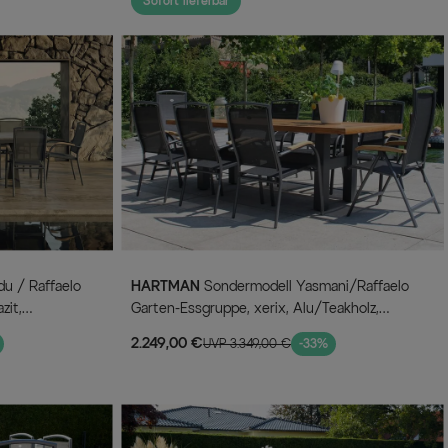
Sofort lieferbar
HARTMAN
Sondermodell Yasmani/Raffaelo
zit,
Garten-Essgruppe, xerix, Alu/Teakholz,
el,
240x100cm, 6 Stapel-, 2 Klappstühle
2.249,00 €
UVP 3.349,00 €
-33%