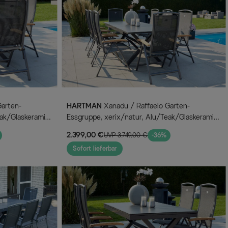
HARTMAN
Xanadu / Raffaelo Garten-
ak/Glaskeramik,
Essgruppe, xerix/natur, Alu/Teak/Glaskeramik,
, Teak
8 Klappstühle, 160/220x100cm, Teak
2.399,00 €
UVP 3.749,00 €
-36%
Armlehnen
Sofort lieferbar