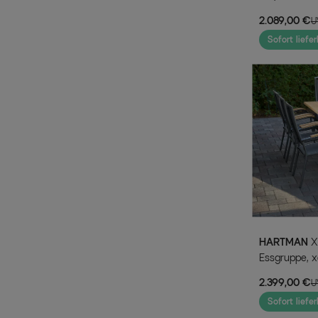
Klappstühle
2.089,00 €
U
Sofort liefer
HARTMAN
Xanadu / Raffaelo Garten-
Essgruppe, x
Stapelsessel
2.399,00 €
U
Sofort liefer