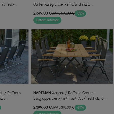
 mit Teak-
Garten-Essgruppe, xerix/anthrazit,
Alu/Glaskeramik, 6 Klappstühle,
2.349,00 €
UVP 3.599,00 €
-35%
220/280x100cm
Sofort lieferbar
HARTMAN
Xanadu / Raffaelo Garten-
zit,
Essgruppe, xerix/anthrazit, Alu/Teakholz, 6
,
Klappstühle, Tisch 220 x 100 cm
2.399,00 €
UVP 3.399,00 €
-29%