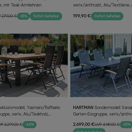
e, mit Teak-Armlehnen
xerix/anthrazit, Alu/Textilene,
Armlehnen
199,90 €
 279,00 €
-18%
Sofort lieferbar
Sofort lieferbar
HARTMAN
Sondermodell Xanadu / Raffaelo
uppe, xerix, Alu/Teakholz,
Garten-Essgruppe, xerix/anthra
6 Klappstühle
Alu/Glaskeramik, 8 Klappstühle
2.699,00 €
VP 3.299,00 €
-44%
UVP 4.149,00 €
-35%
220/280x100cm