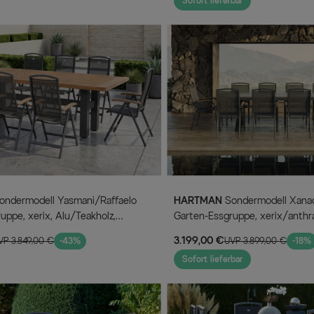
Sofort lieferbar
HARTMAN
Sondermodell Xanadu / Raffaelo
uppe, xerix, Alu/Teakholz,
Garten-Essgruppe, xerix/anthra
8 Klappstühle
Alu/Glaskeramik, 10 Stapelsess
3.199,00 €
VP 3.849,00 €
-43%
UVP 3.899,00 €
-18%
220/280x100cm
Sofort lieferbar