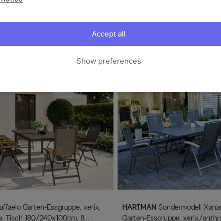
HARTMAN
Sondermodell Yasmani/Raffaelo
Accept all
erix/anthrazit, Alu/Teakholz, 5
Garten-Essgruppe, xerix, Alu/T
 Ø150cm, inkl. Eiskühler
240x100cm, 8 Stapelsessel
2.399,00 €
VP 2.499,00 €
-26%
UVP 3.199,00 €
-25%
Show preferences
HARTMAN
Sondermodell Xanadu / Raffaelo
e, Tisch 180/240x100cm, 8
Garten-Essgruppe, xerix/anthra