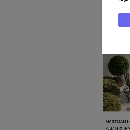
HARTMAN
Provence / Raffaelo Garten-
Essgruppe, x
Stapelsessel,
1.849,00 €
U
HARTMAN
Raffaelo Garten-Essgruppe, xerix,
Alu/Textilen