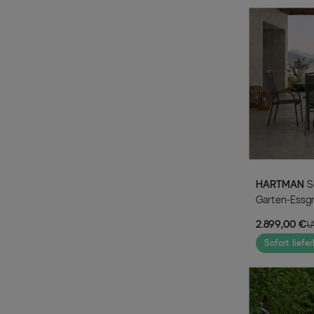
HARTMAN
Sondermodell Xanadu / Raffaelo
Garten-Essgr
Alu/Glaskera
2.899,00 €
U
220/280x1
Sofort liefer