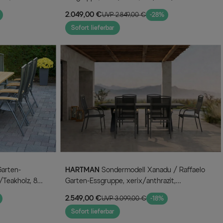
, 8 Klappstühle,
4 Dining Sessel, 2 Klappstühle,
2.049,00 €
UVP 2.849,00 €
-28%
160/220x100cm, Teak Armlehnen
Sofort lieferbar
HARTMAN
Sondermodell Xanadu / Raffaelo
/Teakholz, 8
Garten-Essgruppe, xerix/anthrazit,
Alu/Glaskeramik, 6 Stapelsessel,
2.549,00 €
UVP 3.099,00 €
-18%
220/280x100cm
Sofort lieferbar