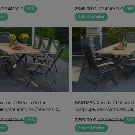
Alu/Glaskeramik, 2 Stapelsessel
2.949,00 €
VP 3.449,00 €
-39%
UVP 4.549,00 €
-35%
220/280x100cm
bar
Sofort lieferbar
HARTMAN
Xanadu / Raffaelo Garten-
erix/anthrazit, Alu/Teakholz, 6
Essgruppe, xerix/anthrazit, Alu
, 2 Klappstühle, 220x100cm
Klappstühle, 220x100cm
2.399,00 €
VP 3.449,00 €
-30%
UVP 3.949,00 €
-39%
bar
Sofort lieferbar