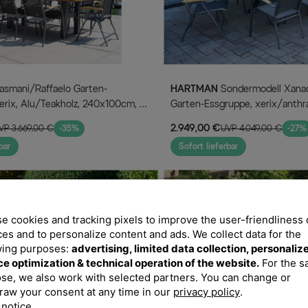
HARTMAN
Sondermodell Xanadu / Raffaelo
erix, Alu/Teakholz, 240x100cm, 6
Garten-Essgruppe, xerix/anthra
appstühle
Alu/Glaskeramik, 8 Stapelsessel
2.949,00 €
VP 3.669,00 €
-35%
UVP 4.049,00 €
-27%
220/280x100cm
bar
Sofort lieferbar
e cookies and tracking pixels to improve the user-friendliness 
ces and to personalize content and ads. We collect data for the
wing purposes:
advertising, limited data collection, personaliz
ce optimization & technical operation of the website.
For the 
se, we also work with selected partners. You can change or
raw your consent at any time in our
privacy policy
.
 notice