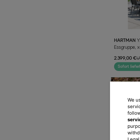
HARTMAN
Yasmani/Raffaelo Garten-
Essgruppe, x
Stapel-, 2 Kl
2.399,00 €
U
Sofort liefer
We us
servi
follo
servi
purpo
withd
Legal