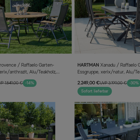
HARTMAN
Xanadu / Raffaelo Garten-
erix/anthrazit, Alu/Teakholz,
Essgruppe, xerix/natur, Alu/Te
ppstühle, inkl. Eiskühler
6 Klappstühle, 160/220x100cm
2.249,00 €
VP 1.849,00 €
-14%
UVP 3.199,00 €
-30%
Armlehnen
Sofort lieferbar