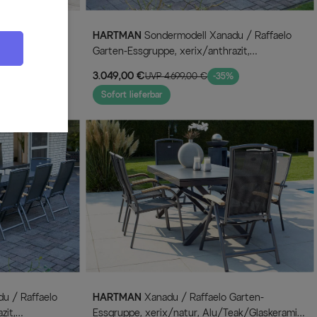
HARTMAN
Sondermodell Xanadu / Raffaelo
eakholz,
Garten-Essgruppe, xerix/anthrazit,
Alu/Glaskeramik, 10 Klappstühle,
3.049,00 €
UVP 4.699,00 €
-35%
220/280x100cm
Sofort lieferbar
HARTMAN
Xanadu / Raffaelo Garten-
zit,
Essgruppe, xerix/natur, Alu/Teak/Glaskeramik,