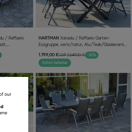
HARTMAN
Xanadu / Raffaelo Garten-
zit,
Essgruppe, xerix/natur, Alu/Teak/Glaskeramik,
, 2 Klappstühle,
4 Klappstühle, 160/220x100cm, Teak
1.799,00 €
UVP 2.649,00 €
-32%
Armlehnen
Sofort lieferbar
of our
ed
same