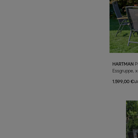
HARTMAN
Provence / Raffaelo Garten-
Essgruppe, x
⌀150cm, 5 Kla
1.599,00 €
U