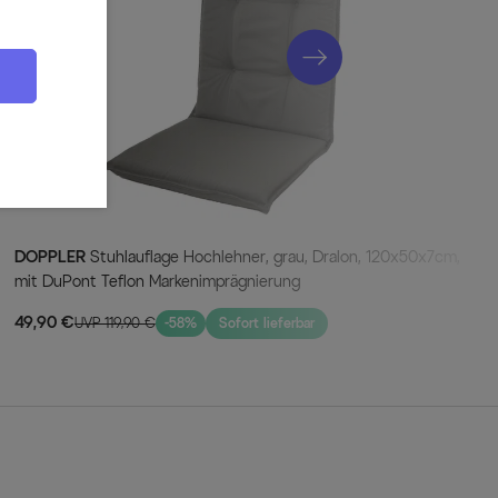
struktion
ndete rostfreie Aluminium ist ganzjährig für den Außeneinsatz
rch seine Langlebigkeit.
ieten den höchsten Standard an Qualität und Verarbeitung
s.
bar
doch nicht sonderlich zeitintensiven Pflege, haben Sie ganz
DOPPLER
Stuhlauflage Hochlehner, grau, Dralon, 120x50x7cm,
n diesem Objekt.
mit DuPont Teflon Markenimprägnierung
g
49,90 €
strahlung kann der Beschichtung nichts anhaben.
UVP 119,90 €
-58%
Sofort lieferbar
d Rückenlehne verwendete Textilenegewebe bietet neben einer
ändigkeit auch luftdurchlässige Eigenschaften. Dadurch sitzt es
rtabel auf diesem Sessel - auch ohne Polsterauflage.
ältig mit Gartenmöbeln der Herstellers Hartman in der Farbe 'Xerix'
nen die Möglichkeit, sich Ihre Terrasseneinrichtung nach Ihren
tellen.