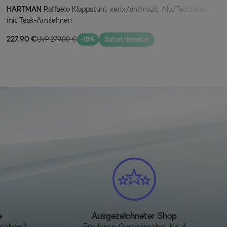
HARTMAN
Raffaelo Klappstuhl, xerix/anthrazit, Alu/Textilene,
mit Teak-Armlehnen
227,90 €
UVP 279,00 €
-18%
Sofort lieferbar
e
Ausgezeichneter Shop