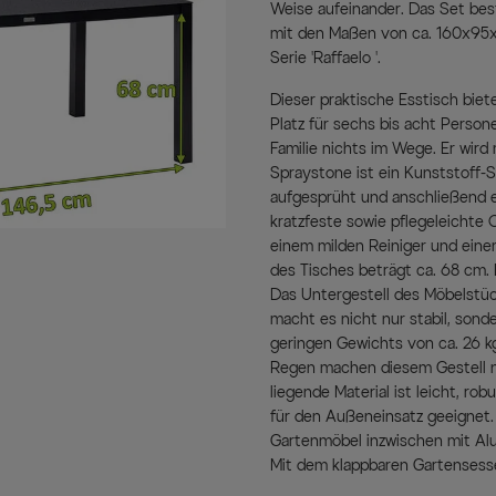
Weise aufeinander. Das Set be
mit den Maßen von ca. 160x95
Serie 'Raffaelo '.
Dieser praktische Esstisch bie
Platz für sechs bis acht Perso
Familie nichts im Wege. Er wird 
Spraystone ist ein Kunststoff-S
aufgesprüht und anschließend e
kratzfeste sowie pflegeleichte O
einem milden Reiniger und eine
des Tisches beträgt ca. 68 cm. D
Das Untergestell des Möbelstü
macht es nicht nur stabil, sonde
geringen Gewichts von ca. 26 k
Regen machen diesem Gestell ni
liegende Material ist leicht, rob
für den Außeneinsatz geeignet. 
Gartenmöbel inzwischen mit Al
Mit dem klappbaren Gartensesse
Hartman hält die richtige Komb