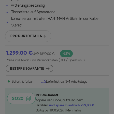
witterungsbeständig
Tischplatte auf Spraystone
kombinierbar mit allen HARTMAN Artikeln in der Farbe
"Xerix"
PRODUKTDETAILS
1.299,00 €
-32%
UVP
1.899,00 €
Preise inkl. MwSt. und Versandkosten (DE)
/ Spedition S
BESTPREISGARANTIE
Sofort lieferbar
Lieferfrist ca. 3-4 Arbeitstage
Ihr Sale-Rabatt
SO20
Kopiere den Code, nutze ihn beim
Bezahlen
und spare zusätzlich 259,80 €
Gültig bis 11.08.2026
Mehr Infos