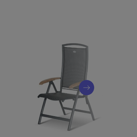
olyester
aystone, ca. 160x95x74cm,xerix
o in xerix/anthrazit, Armlehnen aus Teak