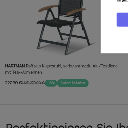
HARTMAN
Raffaelo Klappstuhl, xerix/anthrazit, Alu/Textilene,
mit Teak-Armlehnen
227,90 €
UVP 279,00 €
-18%
Sofort lieferbar