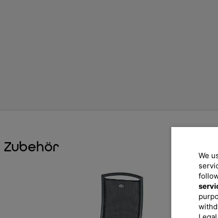
Zubehör
We us
servi
follo
servi
purpo
withd
Legal