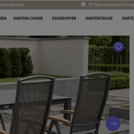
tpreisgarantie
30 Tage kostenlose Rückg
IEN
GARTENLOUNGE
ESSGRUPPEN
GARTENTISCHE
GARTE
A