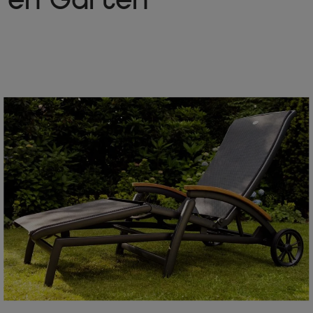
hren Garten
Textil Material
:70% PVC, 30% P
Lieferumfang
1x OUTFLEXX Esstisch, Alu/Spr
4x HARTMAN Klappstühle Raffael