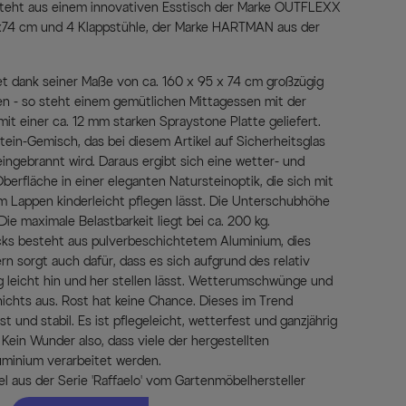
steht aus einem innovativen Esstisch der Marke OUTFLEXX
x74 cm und 4 Klappstühle, der Marke HARTMAN aus der
tet dank seiner Maße von ca. 160 x 95 x 74 cm großzügig
nen - so steht einem gemütlichen Mittagessen mit der
mit einer ca. 12 mm starken Spraystone Platte geliefert.
tein-Gemisch, das bei diesem Artikel auf Sicherheitsglas
ingebrannt wird. Daraus ergibt sich eine wetter- und
berfläche in einer eleganten Natursteinoptik, die sich mit
m Lappen kinderleicht pflegen lässt. Die Unterschubhöhe
ie maximale Belastbarkeit liegt bei ca. 200 kg.
cks besteht aus pulverbeschichtetem Aluminium, dies
rn sorgt auch dafür, dass es sich aufgrund des relativ
g leicht hin und her stellen lässt. Wetterumschwünge und
chts aus. Rost hat keine Chance. Dieses im Trend
ust und stabil. Es ist pflegeleicht, wetterfest und ganzjährig
Kein Wunder also, dass viele der hergestellten
uminium verarbeitet werden.
l aus der Serie 'Raffaelo' vom Gartenmöbelhersteller
ination aus Design und Komfort Einzug in den heimischen