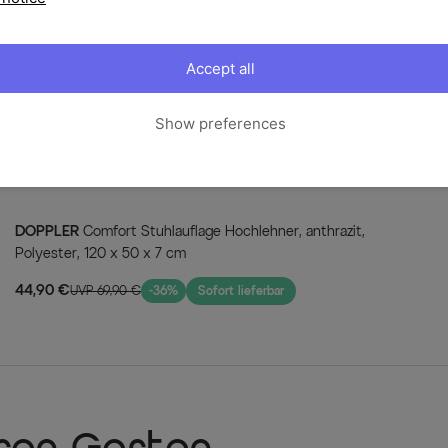
Ihre Vorteile
Accept all
Rostfreie Aluminiumkon
Das für das Gestell verwe
geeignet und überzeugt du
Show preferences
Preis / Leistung
Die Möbel von OUTFLEXX b
und das zu einem Top-Prei
Pflegeleicht und belast
Mit einer regelmäßigen, je
DOPPLER
Comfort Stuhlauflage Hochlehner, anthrazit,
besonders lange Freude a
Polyester, 120 x 50 x 7 cm
Besonders UV-beständi
44,90 €
UVP 69,90 €
-36%
Sofort lieferbar
Selbst intensive Sonnenbe
Hoher Sitzkomfort
Das für die Sitzfläche un
sehr hohen Witterungsbest
sich ganz besonders komfo
Vielseitig kombinierbar
Der Ausziehtisch ist vielf
kombinierbar und bietet Ih
Vorstellungen zusammenzus