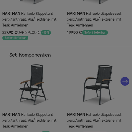
HARTMAN
Raffaelo Klappstuhl,
HARTMAN
Raffaelo Stapelsessel,
xerix/anthrazit, Alu/Textilene, mit
xerix/anthrazit, Alu/Textilene, mit
Teak-Armlehnen
Teak-Armlehnen
227,90 €
UVP 279,00 €
199,90 €
-18%
Sofort lieferbar
Sofort lieferbar
Set Komponenten
HARTMAN
Raffaelo Klappstuhl,
HARTMAN
Raffaelo Stapelsessel,
xerix/anthrazit, Alu/Textilene, mit
xerix/anthrazit, Alu/Textilene, mit
Teak-Armlehnen
Teak-Armlehnen