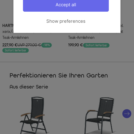
Accept all
Show preferences
HARTMAN
Raffaelo Klappstuhl,
HARTMAN
Raffaelo Stapelsessel,
xerix/anthrazit, Alu/Textilene, mit
xerix/anthrazit, Alu/Textilene, mit
Teak-Armlehnen
Teak-Armlehnen
227,90 €
UVP 279,00 €
199,90 €
-18%
Sofort lieferbar
Sofort lieferbar
Perfektionieren Sie Ihren Garten
Aus dieser Serie