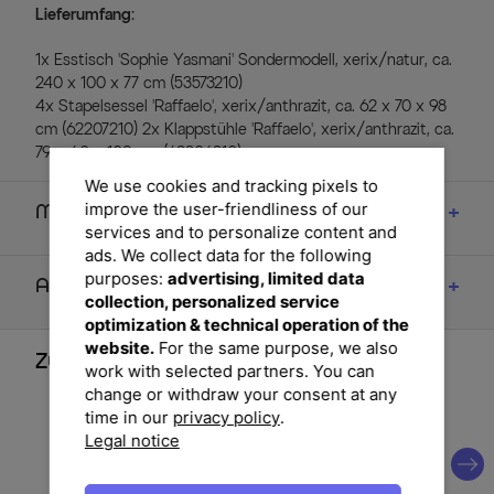
Lieferumfang:
1x Esstisch 'Sophie Yasmani' Sondermodell, xerix/natur, ca.
240 x 100 x 77 cm (53573210)
4x Stapelsessel 'Raffaelo', xerix/anthrazit, ca. 62 x 70 x 98
cm (62207210) 2x Klappstühle 'Raffaelo', xerix/anthrazit, ca.
79 x 60 x 109 cm (62206210)
We use cookies and tracking pixels to
improve the user-friendliness of our
Maße
services and to personalize content and
ads. We collect data for the following
purposes:
advertising, limited data
Artikelmerkmale & Materialien
collection, personalized service
optimization & technical operation of the
website.
For the same purpose, we also
Zubehör
work with selected partners. You can
change or withdraw your consent at any
time in our
privacy policy
.
Legal notice