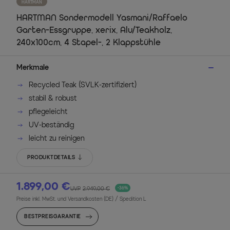
HARTMAN
HARTMAN Sondermodell Yasmani/Raffaelo
Garten-Essgruppe, xerix, Alu/Teakholz,
240x100cm, 4 Stapel-, 2 Klappstühle
Merkmale
Recycled Teak (SVLK-zertifiziert)
stabil & robust
pflegeleicht
UV-beständig
leicht zu reinigen
PRODUKTDETAILS
1.899,00 €
UVP
2.949,00 €
-36%
Preise inkl. MwSt. und Versandkosten (DE)
/ Spedition L
BESTPREISGARANTIE