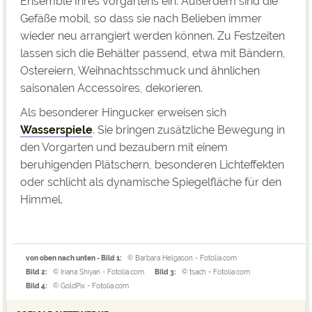
Ensemble Ihres Vorgartens ein. Außerdem sind die
Gefäße mobil, so dass sie nach Belieben immer
wieder neu arrangiert werden können. Zu Festzeiten
lassen sich die Behälter passend, etwa mit Bändern,
Ostereiern, Weihnachtsschmuck und ähnlichen
saisonalen Accessoires, dekorieren.
Als besonderer Hingucker erweisen sich
Wasserspiele
. Sie bringen zusätzliche Bewegung in
den Vorgarten und bezaubern mit einem
beruhigenden Plätschern, besonderen Lichteffekten
oder schlicht als dynamische Spiegelfläche für den
Himmel.
von oben nach unten - Bild 1:
© Barbara Helgason - Fotolia.com
Bild 2:
© Iriana Shiyan - Fotolia.com
Bild 3:
© tsach - Fotolia.com
Bild 4:
© GoldPix - Fotolia.com