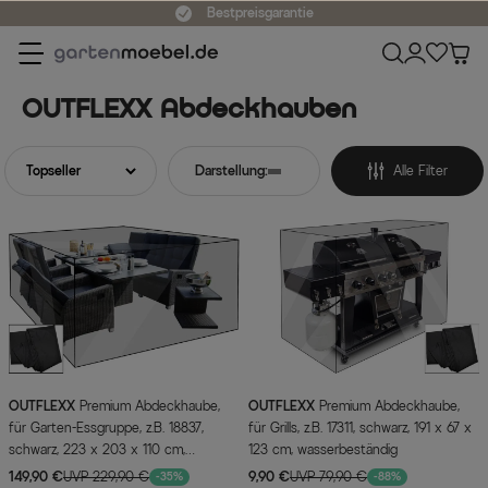
Bestpreisgarantie
OUTFLEXX Abdeckhauben
Darstellung:
Alle Filter
OUTFLEXX
Premium Abdeckhaube,
OUTFLEXX
Premium Abdeckhaube,
für Garten-Essgruppe, z.B. 18837,
für Grills, z.B. 17311, schwarz, 191 x 67 x
schwarz, 223 x 203 x 110 cm,
123 cm, wasserbeständig
wasserbeständig
149,90 €
UVP 229,90 €
9,90 €
UVP 79,90 €
-35%
-88%