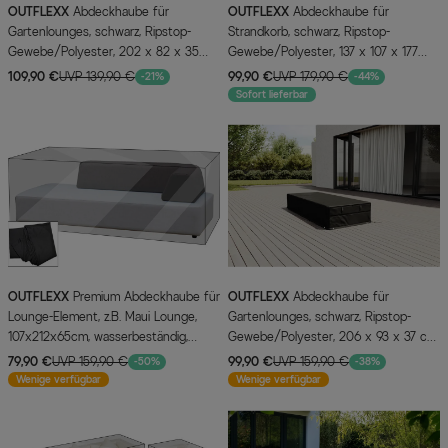
OUTFLEXX
Abdeckhaube für
OUTFLEXX
Abdeckhaube für
Gartenlounges, schwarz, Ripstop-
Strandkorb, schwarz, Ripstop-
Gewebe/Polyester, 202 x 82 x 35
Gewebe/Polyester, 137 x 107 x 177
cm, wasserabweisend, mit
cm, wasserabweisend, mit
109,90 €
UVP 139,90 €
99,90 €
UVP 179,90 €
-21%
-44%
Reißverschluss, UV-Schutz
Reißverschluss, UV-Schutz
Sofort lieferbar
OUTFLEXX
Premium Abdeckhaube für
OUTFLEXX
Abdeckhaube für
Lounge-Element, z.B. Maui Lounge,
Gartenlounges, schwarz, Ripstop-
107x212x65cm, wasserbeständig,
Gewebe/Polyester, 206 x 93 x 37 cm,
schwarz
wasserabweisend, UV-Schutz
79,90 €
UVP 159,90 €
99,90 €
UVP 159,90 €
-50%
-38%
Wenige verfügbar
Wenige verfügbar