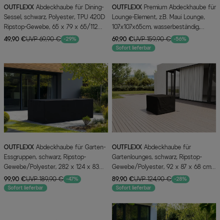
OUTFLEXX
Abdeckhaube für Dining-
OUTFLEXX
Premium Abdeckhaube für
Sessel, schwarz, Polyester, TPU 420D
Lounge-Element, z.B. Maui Lounge,
Ripstop-Gewebe, 65 x 79 x 65/112
107x107x65cm, wasserbeständig,
cm, mit Zugband
schwarz
49,90 €
UVP 69,90 €
69,90 €
UVP 159,90 €
-29%
-56%
Sofort lieferbar
OUTFLEXX
Abdeckhaube für Garten-
OUTFLEXX
Abdeckhaube für
Essgruppen, schwarz, Ripstop-
Gartenlounges, schwarz, Ripstop-
Gewebe/Polyester, 282 x 124 x 83
Gewebe/Polyester, 92 x 87 x 68 cm,
cm, wasserabweisend, UV-Schutz
wasserabweisend, UV-Schutz
99,90 €
UVP 189,90 €
89,90 €
UVP 124,90 €
-47%
-28%
Sofort lieferbar
Sofort lieferbar