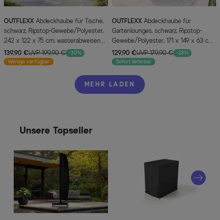
OUTFLEXX
Abdeckhaube für Tische,
OUTFLEXX
Abdeckhaube für
schwarz, Ripstop-Gewebe/Polyester,
Gartenlounges, schwarz, Ripstop-
242 x 122 x 75 cm, wasserabweisend,
Gewebe/Polyester, 171 x 149 x 63 cm,
UV-Schutz
wasserabweisend, UV-Schutz
139,90 €
UVP 199,90 €
129,90 €
UVP 179,90 €
-30%
-28%
Wenige verfügbar
Sofort lieferbar
MEHR LADEN
Unsere Topseller