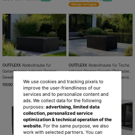
Wenige verfügbar
OUTFLEXX
Abdeckhaube für
OUTFLEXX
Abdeckhaube für Tische,
Gartenlounges, schwarz, Ripstop-
schwarz, Ripstop-Gewebe/Polyester,
Gewebe/Polyester, 249 x 249 x 70
155 x 92 x 72 cm, wasserabweisend,
We use cookies and tracking pixels to
cm, wasserabweisend, UV-Schutz
UV-Schutz
119,90 €
UVP 289,90 €
99,90 €
UVP 139,90 €
-59%
-29%
improve the user-friendliness of our
Sofort lieferbar
services and to personalize content and
ads. We collect data for the following
purposes:
advertising, limited data
collection, personalized service
optimization & technical operation of the
website.
For the same purpose, we also
work with selected partners. You can