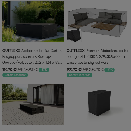
OUTFLEXX
Abdeckhaube für Garten-
OUTFLEXX
Premium Abdeckhaube für
Essgruppen, schwarz, Ripstop-
Lounge, z.B. 20304, 279x359x60cm,
Gewebe/Polyester, 202 x 124 x 83
wasserbeständig, schwarz
cm, wasserabweisend, UV-Schutz
119,90 €
UVP 189,90 €
199,90 €
UVP 289,90 €
-37%
-31%
Sofort lieferbar
Sofort lieferbar