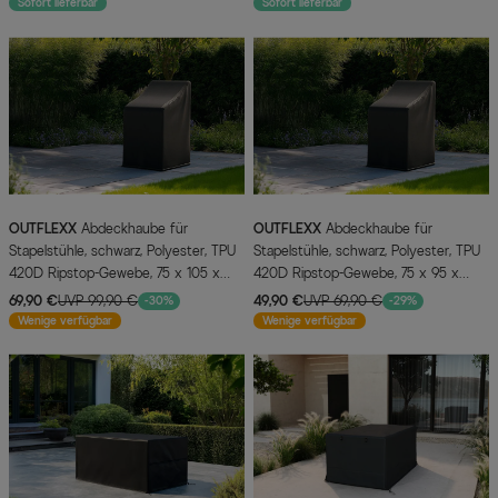
Sofort lieferbar
Sofort lieferbar
OUTFLEXX
Abdeckhaube für
OUTFLEXX
Abdeckhaube für
Stapelstühle, schwarz, Polyester, TPU
Stapelstühle, schwarz, Polyester, TPU
420D Ripstop-Gewebe, 75 x 105 x
420D Ripstop-Gewebe, 75 x 95 x
88/125 cm, mit Zugband
80/120 cm, mit Kordelzug
69,90 €
UVP 99,90 €
49,90 €
UVP 69,90 €
-30%
-29%
Wenige verfügbar
Wenige verfügbar