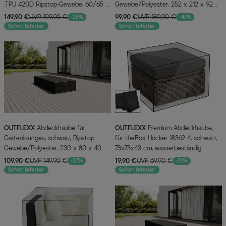
,TPU 420D Ripstop-Gewebe, 60/65 x
Gewebe/Polyester, 252 x 212 x 92
292 cm, mit Reißverschluss und
cm, wasserabweisend, UV-Schutz
149,90 €
UVP 199,90 €
99,90 €
UVP 189,90 €
-25%
-47%
Zugband
Sofort lieferbar
Sofort lieferbar
OUTFLEXX
Abdeckhaube für
OUTFLEXX
Premium Abdeckhaube,
Gartenlounges, schwarz, Ripstop-
für theBox Hocker 18362-4, schwarz,
Gewebe/Polyester, 230 x 80 x 40
73x73x43 cm, wasserbeständig
cm, wasserabweisend, UV-Schutz
109,90 €
UVP 149,90 €
19,90 €
UVP 69,90 €
-27%
-72%
Sofort lieferbar
Sofort lieferbar