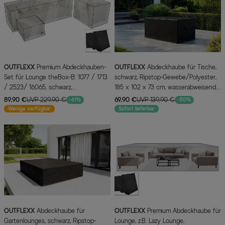
OUTFLEXX
Premium Abdeckhauben-
OUTFLEXX
Abdeckhaube für Tische,
Set für Lounge theBox-B: 1077 / 1713
schwarz, Ripstop-Gewebe/Polyester,
/ 2523/ 16065, schwarz,
185 x 102 x 73 cm, wasserabweisend,
wasserbeständig, ab 2015er Version
UV-Schutz
89,90 €
UVP 229,90 €
69,90 €
UVP 139,90 €
-61%
-50%
Wenige verfügbar
Sofort lieferbar
OUTFLEXX
Abdeckhaube für
OUTFLEXX
Premium Abdeckhaube für
Gartenlounges, schwarz, Ripstop-
Lounge, z.B. Lazy Lounge,