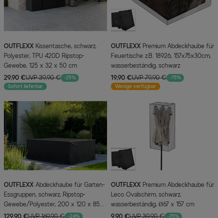
OUTFLEXX
Kissentasche, schwarz,
OUTFLEXX
Premium Abdeckhaube für
Polyester, TPU 420D Ripstop-
Feuertische z.B. 18926, 157x75x30cm,
Gewebe, 125 x 32 x 50 cm
wasserbeständig, schwarz
29,90 €
UVP 39,90 €
19,90 €
UVP 79,90 €
-25%
-75%
Sofort lieferbar
Wenige verfügbar
OUTFLEXX
Abdeckhaube für Garten-
OUTFLEXX
Premium Abdeckhaube für
Essgruppen, schwarz, Ripstop-
Leco Ovalschirm, schwarz,
Gewebe/Polyester, 200 x 120 x 85
wasserbeständig, Ø67 x 157 cm
cm, wasserabweisend, UV-Schutz
129,90 €
UVP 169,90 €
9,90 €
UVP 39,90 €
-24%
-75%