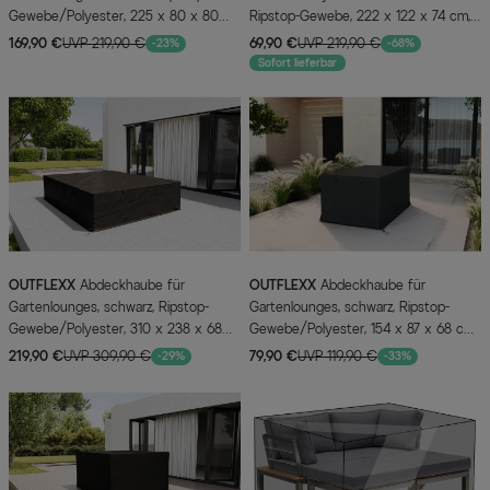
Gewebe/Polyester, 225 x 80 x 80
Ripstop-Gewebe, 222 x 122 x 74 cm,
cm, wasserabweisend, UV-Schutz
mit Kordelzug
169,90 €
UVP 219,90 €
69,90 €
UVP 219,90 €
-23%
-68%
Sofort lieferbar
OUTFLEXX
Abdeckhaube für
OUTFLEXX
Abdeckhaube für
Gartenlounges, schwarz, Ripstop-
Gartenlounges, schwarz, Ripstop-
Gewebe/Polyester, 310 x 238 x 68
Gewebe/Polyester, 154 x 87 x 68 cm,
cm, wasserabweisend, UV-Schutz
wasserabweisend, UV-Schutz
219,90 €
UVP 309,90 €
79,90 €
UVP 119,90 €
-29%
-33%