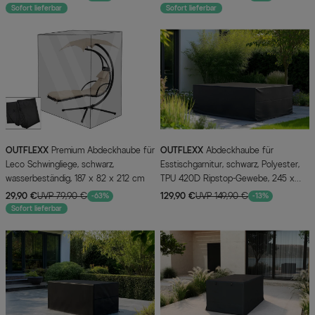
Sofort lieferbar
Sofort lieferbar
OUTFLEXX
Premium Abdeckhaube für
OUTFLEXX
Abdeckhaube für
Leco Schwingliege, schwarz,
Esstischgarnitur, schwarz, Polyester,
wasserbeständig, 187 x 82 x 212 cm
TPU 420D Ripstop-Gewebe, 245 x
135 x 109 cm, mit Zugband
29,90 €
UVP 79,90 €
129,90 €
UVP 149,90 €
-63%
-13%
Sofort lieferbar