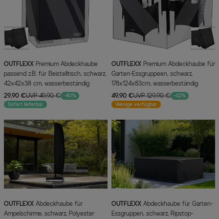
OUTFLEXX
Premium Abdeckhaube
OUTFLEXX
Premium Abdeckhaube für
passend z.B. für Beistelltisch, schwarz,
Garten-Essgruppeen, schwarz,
42x42x38 cm, wasserbeständig
178x124x83cm, wasserbeständig
29,90 €
UVP 49,90 €
49,90 €
UVP 129,90 €
-40%
-62%
Sofort lieferbar
Wenige verfügbar
OUTFLEXX
Abdeckhaube für
OUTFLEXX
Abdeckhaube für Garten-
Ampelschirme, schwarz, Polyester
Essgruppen, schwarz, Ripstop-