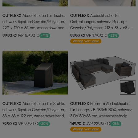
OUTFLEXX
Abdeckhaube für Tische,
OUTFLEXX
Abdeckhaube für
schwarz, Ripstop-Gewebe/Polyester,
Gartenlounges, schwarz, Ripstop-
220 x 120 x 85 cm, wasserabweisend,
Gewebe/Polyester, 212 x 87 x 68 cm,
UV-Schutz
wasserabweisend, UV-Schutz
99,90 €
UVP 169,90 €
99,90 €
UVP 129,90 €
-41%
-23%
Wenige verfügbar
OUTFLEXX
Abdeckhaube für Stühle,
OUTFLEXX
Premium Abdeckhaube,
schwarz, Ripstop-Gewebe/Polyester,
für Lounge, z.B. 18365-BOX, schwarz,
83 x 63 x 122 cm, wasserabweisend,
310x180x68 cm, wasserbeständig
UV-Schutz
79,90 €
UVP 99,90 €
149,90 €
UVP 239,90 €
-20%
-38%
Wenige verfügbar