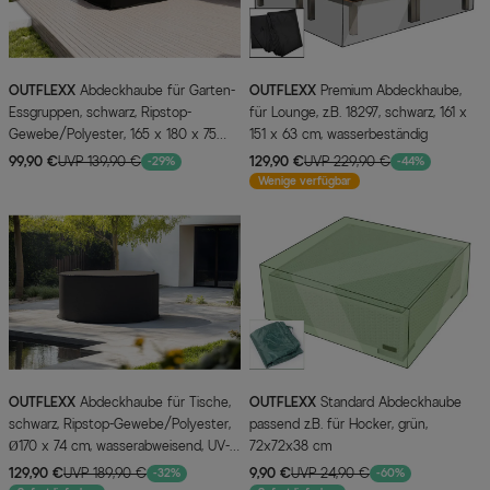
OUTFLEXX
Abdeckhaube für Garten-
OUTFLEXX
Premium Abdeckhaube,
Essgruppen, schwarz, Ripstop-
für Lounge, z.B. 18297, schwarz, 161 x
Gewebe/Polyester, 165 x 180 x 75
151 x 63 cm, wasserbeständig
cm, wasserabweisend, UV-Schutz
99,90 €
UVP 139,90 €
129,90 €
UVP 229,90 €
-29%
-44%
Wenige verfügbar
OUTFLEXX
Abdeckhaube für Tische,
OUTFLEXX
Standard Abdeckhaube
schwarz, Ripstop-Gewebe/Polyester,
passend z.B. für Hocker, grün,
Ø170 x 74 cm, wasserabweisend, UV-
72x72x38 cm
Schutz
129,90 €
UVP 189,90 €
9,90 €
UVP 24,90 €
-32%
-60%