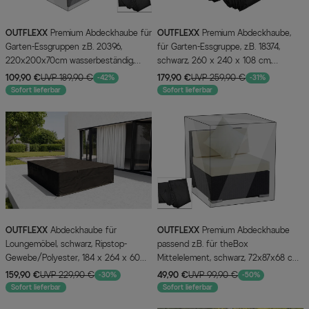
OUTFLEXX
Premium Abdeckhaube für
OUTFLEXX
Premium Abdeckhaube,
Garten-Essgruppen z.B. 20396,
für Garten-Essgruppe, z.B. 18374,
220x200x70cm wasserbeständig,
schwarz, 260 x 240 x 108 cm,
schwarz
wasserbeständig
109,90 €
UVP 189,90 €
179,90 €
UVP 259,90 €
-42%
-31%
Sofort lieferbar
Sofort lieferbar
OUTFLEXX
Abdeckhaube für
OUTFLEXX
Premium Abdeckhaube
Loungemöbel, schwarz, Ripstop-
passend z.B. für theBox
Gewebe/Polyester, 184 x 264 x 60
Mittelelement, schwarz, 72x87x68 cm,
cm, wasserabweisend, UV-Schutz
wasserbeständig
159,90 €
UVP 229,90 €
49,90 €
UVP 99,90 €
-30%
-50%
Sofort lieferbar
Sofort lieferbar