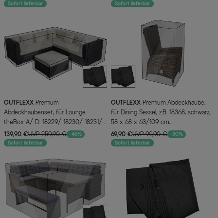
Sofort lieferbar
Sofort lieferbar
OUTFLEXX
Premium
OUTFLEXX
Premium Abdeckhaube,
Abdeckhaubenset, für Lounge
für Dining Sessel, z.B. 18368, schwarz,
theBox-A/-D: 18229/ 18230/ 18231/
58 x 68 x 63/109 cm,
16069, schwarz, wasserbeständig
wasserbeständig
139,90 €
UVP 259,90 €
69,90 €
UVP 99,90 €
-46%
-30%
Sofort lieferbar
Sofort lieferbar