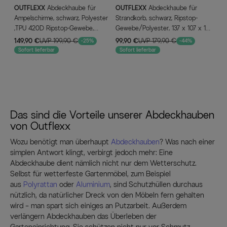
OUTFLEXX
Abdeckhaube für
OUTFLEXX
Abdeckhaube für
OU
Ampelschirme, schwarz, Polyester
Strandkorb, schwarz, Ripstop-
Tis
,TPU 420D Ripstop-Gewebe,
Gewebe/Polyester, 137 x 107 x 177
Gew
60/65 x 292 cm, mit
cm, wasserabweisend, mit
cm,
149,90 €
UVP 199,90 €
99,90 €
UVP 179,90 €
69,
-25%
-44%
Reißverschluss und Zugband
Reißverschluss, UV-Schutz
Sofort lieferbar
Sofort lieferbar
So
Das sind die Vorteile unserer Abdeckhauben
von Outflexx
Wozu benötigt man überhaupt
Abdeckhauben
? Was nach einer
simplen Antwort klingt, verbirgt jedoch mehr: Eine
Abdeckhaube dient nämlich nicht nur dem Wetterschutz.
Selbst für wetterfeste Gartenmöbel, zum Beispiel
aus
Polyrattan
oder
Aluminium
, sind Schutzhüllen durchaus
nützlich, da natürlicher Dreck von den Möbeln fern gehalten
wird – man spart sich einiges an Putzarbeit. Außerdem
verlängern Abdeckhauben das Überleben der