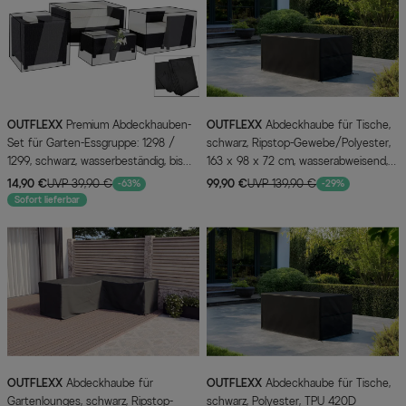
OUTFLEXX
Premium Abdeckhauben-
OUTFLEXX
Abdeckhaube für Tische,
Set für Garten-Essgruppe: 1298 /
schwarz, Ripstop-Gewebe/Polyester,
1299, schwarz, wasserbeständig, bis
163 x 98 x 72 cm, wasserabweisend,
2015er Version
UV-Schutz
14,90 €
UVP 39,90 €
99,90 €
UVP 139,90 €
-63%
-29%
Sofort lieferbar
OUTFLEXX
Abdeckhaube für
OUTFLEXX
Abdeckhaube für Tische,
Gartenlounges, schwarz, Ripstop-
schwarz, Polyester, TPU 420D