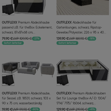
OUTFLEXX
Premium Abdeckhaube
OUTFLEXX
Abdeckhaube für
passend z.B. für theBox Eckelement,
Gartenlounges, schwarz, Ripstop-
schwarz, 87x87x68 cm,
Gewebe/Polyester, 226 x 95 x 40
wasserbeständig
cm, wasserabweisend, UV-Schutz
79,90 €
UVP 109,90 €
139,90 €
UVP 169,90 €
-27%
-18%
Sofort lieferbar
Sofort lieferbar
OUTFLEXX
Premium Abdeckhaube,
OUTFLEXX
Premium Abdeckhauben
für Sessel, z.B. 18531, schwarz, 103 x
Set für Lounge theBox-A/-D: 1304/
90 x 75 cm, wasserbeständig
1714/ 7175/ 16064, schwarz,
wasserbeständig
19,90 €
UVP 99,90 €
129,90 €
UVP 219,90 €
-80%
-41%