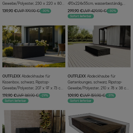
Gewebe/Polyester, 230 x 220 x 80
470x224x55cm, wasserbeständig,
cm, wasserabweisend, UV-Schutz
schwarz
139,90 €
UVP 199,90 €
299,90 €
UVP 429,90 €
-30%
-30%
Sofort lieferbar
OUTFLEXX
Abdeckhaube für
OUTFLEXX
Abdeckhaube für
Kissenbox, schwarz, Ripstop-
Gartenlounges, schwarz, Ripstop-
Gewebe/Polyester, 207 x 97 x 73 cm,
Gewebe/Polyester, 210 x 78 x 38 cm,
wasserabweisend, UV-Schutz
wasserabweisend, UV-Schutz
119,90 €
UVP 169,90 €
109,90 €
UVP 159,90 €
-29%
-31%
Sofort lieferbar
Sofort lieferbar