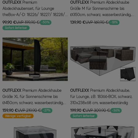
OUTFLEXX
Premium
OUTFLEXX
Premium Abdeckhaube
Abdeckhaubenset, für Lounge
Größe M für Sonnenschirme bis
theBox-A/-D: 18226/ 18227/ 18228/
Ø350cm, schwarz, wasserbeständig,
16068, schwarz, wasserbeständig
Ø61x272cm
99,90 €
UVP 199,90 €
139,90 €
UVP 169,90 €
-50%
-18%
Sofort lieferbar
OUTFLEXX
Premium Abdeckhaube
OUTFLEXX
Premium Abdeckhaube,
Größe XL für Sonnenschirme bis
für Lounge, z.B. 18366-BOX, schwarz,
Ø450cm, schwarz, wasserbeständig,
310x238x68 cm, wasserbeständig
Ø70x322cm
159,90 €
UVP 219,90 €
199,90 €
UVP 309,90 €
-27%
-36%
Wenige verfügbar
Sofort lieferbar