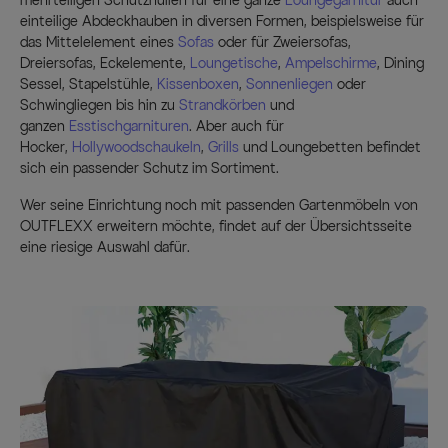
mehrteiligen Schutzhüllen für eine ganze
Loungegarnitur
auch
einteilige Abdeckhauben in diversen Formen, beispielsweise für
das Mittelelement eines
Sofas
oder für Zweiersofas,
Dreiersofas, Eckelemente,
Loungetische
,
Ampelschirme
, Dining
Sessel, Stapelstühle,
Kissenboxen
,
Sonnenliegen
oder
Schwingliegen bis hin zu
Strandkörben
und
ganzen
Esstischgarnituren
. Aber auch für
Hocker,
Hollywoodschaukeln
,
Grills
und Loungebetten befindet
sich ein passender Schutz im Sortiment.
Wer seine Einrichtung noch mit passenden Gartenmöbeln von
OUTFLEXX erweitern möchte, findet auf der Übersichtsseite
eine riesige Auswahl dafür.