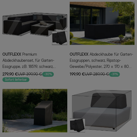
OUTFLEXX
Premium
OUTFLEXX
Abdeckhaube für Garten-
Abdeckhaubenset, für Garten-
Essgruppen, schwarz, Ripstop-
Essgruppe, z.B. 18519, schwarz,
Gewebe/Polyester, 270 x 170 x 80
261x327x77cm + 2x 92x47x37cm,
cm, wasserabweisend, UV-Schutz
279,90 €
UVP 399,90 €
199,90 €
UVP 289,90 €
-30%
-31%
wasserbeständig
Sofort lieferbar