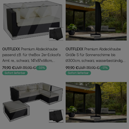
OUTFLEXX
Premium Abdeckhaube
OUTFLEXX
Premium Abdeckhaube
passend z.B. für theBox 2er-Ecksofa
Größe S für Sonnenschirme bis
Arml. re., schwarz, 147x87x68cm,
Ø300cm, schwarz, wasserbeständig,
wasserbeständig
Ø63x256cm
79,90 €
UVP 119,90 €
99,90 €
UVP 119,90 €
-33%
-17%
Sofort lieferbar
Sofort lieferbar