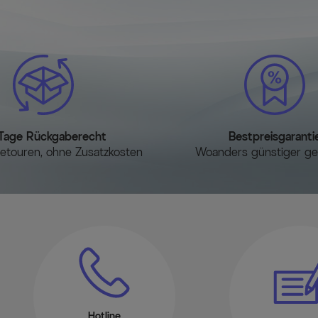
Umweltfreundlich und 
Das atmungsaktive Materia
UV-Beständigkeit das Ausb
Lieferumfang
1x OUTFLEXX Abdeckhaube f
wasserabweisend und UV-be
Tage Rückgaberecht
Bestpreisgaranti
1x Aufbewahrungstasche für
etouren, ohne Zusatzkosten
Woanders günstiger g
Hotline