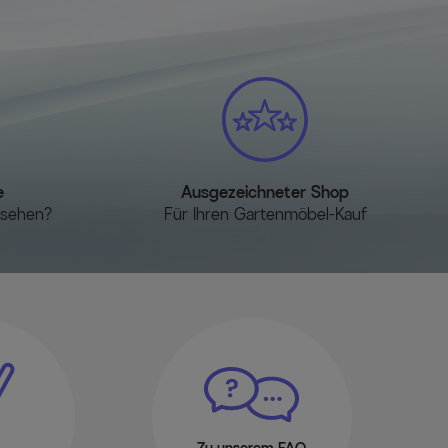
UV-beständig
l reduziert Feuchtigkeit und Schimmelbildung, während die hohe
leichen Ihrer Möbel verhindert.
ür Gartenlounges, schwarz, ca. 92 x 87 x 68 cm,
ständig.
e
Ausgezeichneter Shop
 die Abdeckhaube, platzsparend und praktisch.
esehen?
Für Ihren Gartenmöbel-Kauf