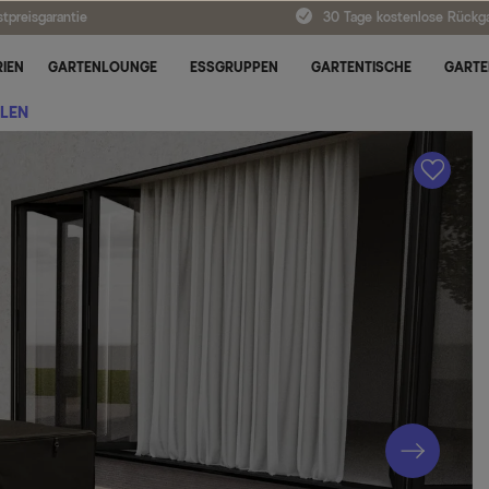
tpreisgarantie
30 Tage kostenlose Rückg
IEN
GARTENLOUNGE
ESSGRUPPEN
GARTENTISCHE
GARTE
LEN
A