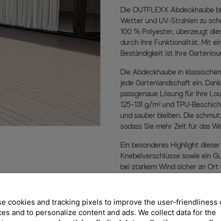
Die OUTFLEXX Abdeckhaube biet
Wetter und UV-Strahlen zu sch
100 % Polyester, überzeugt die
durch ihre Funktionalität. Mit
Beständigkeit ist Ihre Gartenlo
Die Abdeckhaube in klassischem 
jede Gartenlandschaft ein. Dank
passgenaue Lösung für Ihre Lou
125–131 g/m² und TPU-Beschicht
und sauber bleiben. Die schmut
sodass Sie mehr Zeit für das W
Ein besonderes Highlight diese
Knebelverschlüsse sowie ein Gu
bei starkem Wind sicher an Ort u
Möbel optimal geschützt sind. Z
sie auch intensiver Nutzung pro
e cookies and tracking pixels to improve the user-friendliness 
Die OUTFLEXX Abdeckhaube ist 
ces and to personalize content and ads. We collect data for the
atmungsaktive Material reduzie