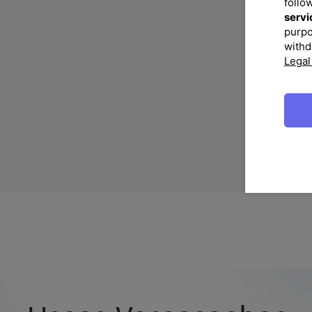
follo
servi
purpo
withd
Legal