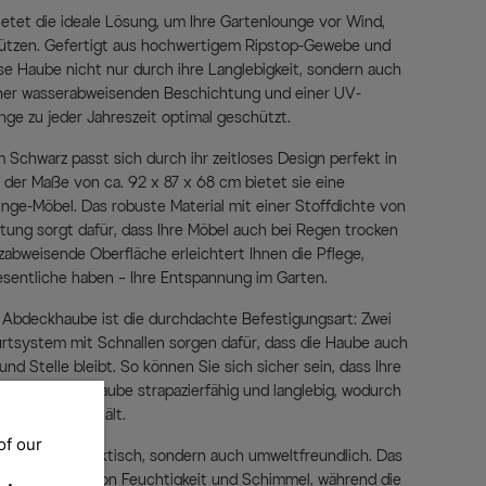
et die ideale Lösung, um Ihre Gartenlounge vor Wind,
ützen. Gefertigt aus hochwertigem Ripstop-Gewebe und
se Haube nicht nur durch ihre Langlebigkeit, sondern auch
 einer wasserabweisenden Beschichtung und einer UV-
unge zu jeder Jahreszeit optimal geschützt.
Schwarz passt sich durch ihr zeitloses Design perfekt in
 der Maße von ca. 92 x 87 x 68 cm bietet sie eine
nge-Möbel. Das robuste Material mit einer Stoffdichte von
ung sorgt dafür, dass Ihre Möbel auch bei Regen trocken
zabweisende Oberfläche erleichtert Ihnen die Pflege,
esentliche haben – Ihre Entspannung im Garten.
r Abdeckhaube ist die durchdachte Befestigungsart: Zwei
rtsystem mit Schnallen sorgen dafür, dass die Haube auch
nd Stelle bleibt. So können Sie sich sicher sein, dass Ihre
udem ist die Haube strapazierfähig und langlebig, wodurch
blemlos standhält.
of our
nicht nur praktisch, sondern auch umweltfreundlich. Das
rt die Bildung von Feuchtigkeit und Schimmel, während die