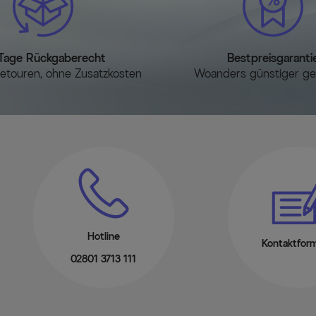
Tage Rückgaberecht
Bestpreisgaranti
etouren, ohne Zusatzkosten
Woanders günstiger g
Hotline
Kontaktform
02801 3713 111