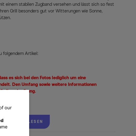
mit einem stabilen Zugband versehen und lässt sich so fest
Ihren Grill besonders gut vor Witterungen wie Sonne,
ützen.
u folgendem Artikel:
ass es sich bei den Fotos lediglich um eine
ndelt. Den Umfang sowie weitere Informationen
tikelbeschreibung.
of our
ed
WEITERLESEN
same
hält, was sie verspricht und schützt Ihren wertvollen Grill,
ergeschützten Nähte, zuverlässig vor Staub, Schmutz, Sonne und