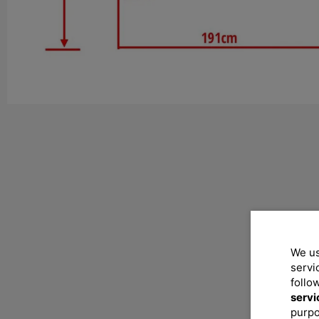
We us
servi
follo
servi
purpo