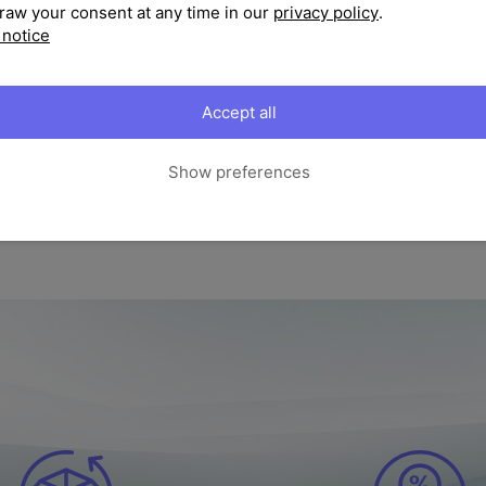
raw your consent at any time in our
privacy policy
.
Maße
Nässe.
 notice
Strapazierfähig
Die außerordentliche Qua
OUTFLEXX® UV-stabil sind 
Artikelmerkmale & M
Sonneneinstrahlung wahre
Accept all
Show preferences
Textil Material:
100% Polyeste
Lieferumfang
1x Premium Abdeckhaube für Gri