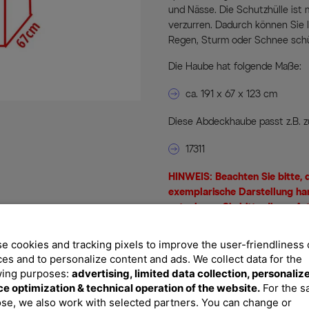
und Nässe. Die Schutzhülle ist 
verzurren. Dadurch können Sie 
Regen, Sturm oder Schnee sch
Die Haube hat folgende Maße:
ca. 191 x 67 x 123 cm
Diese Abdeckhaube passt z.B. z
17311
HINWEIS: Beachten Sie bitte, d
exemplarische Darstellung ha
entnehmen Sie bitte dieser Ar
e cookies and tracking pixels to improve the user-friendliness 
ces and to personalize content and ads. We collect data for the
Ihre Vorteile
wing purposes:
advertising, limited data collection, personaliz
ce optimization & technical operation of the website.
For the 
Wasserbeständig
Diese Premium Abdeckhaube 
se, we also work with selected partners. You can change or
auch durch die spritzwass