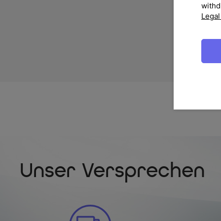
withd
Legal
Unser Versprechen