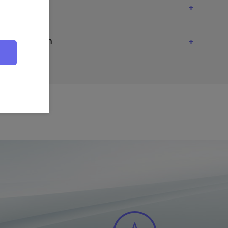
lität sorgt dafür, dass die Premium Abdeckhauben von
und ihre schwarze Farbe selbst bei intensiver
aterialien
n. Auch Wind, Regen und Schnee halten die Hauben stand.
r
ll