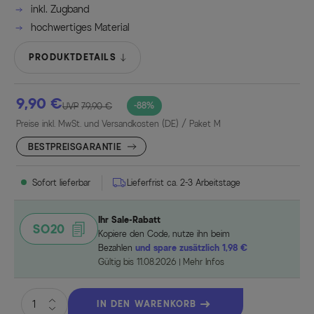
inkl. Zugband
hochwertiges Material
PRODUKTDETAILS
9,90 €
-88%
UVP
79,90 €
Preise inkl. MwSt. und Versandkosten (DE)
/ Paket M
BESTPREISGARANTIE
Sofort lieferbar
Lieferfrist ca. 2-3 Arbeitstage
Ihr Sale-Rabatt
SO20
Kopiere den Code, nutze ihn beim
Bezahlen
und spare zusätzlich 1,98 €
Gültig bis 11.08.2026
Mehr Infos
IN DEN WARENKORB