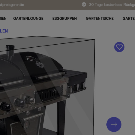
tpreisgarantie
30 Tage kostenlose Rückg
IEN
GARTENLOUNGE
ESSGRUPPEN
GARTENTISCHE
GARTE
LEN
A