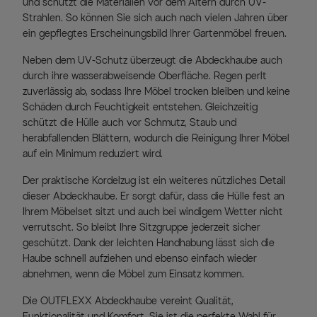
und schützt die Materialien vor dem Altern durch UV-
Strahlen. So können Sie sich auch nach vielen Jahren über
ein gepflegtes Erscheinungsbild Ihrer Gartenmöbel freuen.
Neben dem UV-Schutz überzeugt die Abdeckhaube auch
durch ihre wasserabweisende Oberfläche. Regen perlt
zuverlässig ab, sodass Ihre Möbel trocken bleiben und keine
Schäden durch Feuchtigkeit entstehen. Gleichzeitig
schützt die Hülle auch vor Schmutz, Staub und
herabfallenden Blättern, wodurch die Reinigung Ihrer Möbel
auf ein Minimum reduziert wird.
Der praktische Kordelzug ist ein weiteres nützliches Detail
dieser Abdeckhaube. Er sorgt dafür, dass die Hülle fest an
Ihrem Möbelset sitzt und auch bei windigem Wetter nicht
verrutscht. So bleibt Ihre Sitzgruppe jederzeit sicher
geschützt. Dank der leichten Handhabung lässt sich die
Haube schnell aufziehen und ebenso einfach wieder
abnehmen, wenn die Möbel zum Einsatz kommen.
Die OUTFLEXX Abdeckhaube vereint Qualität,
Funktionalität und Komfort. Sie ist die perfekte Wahl für