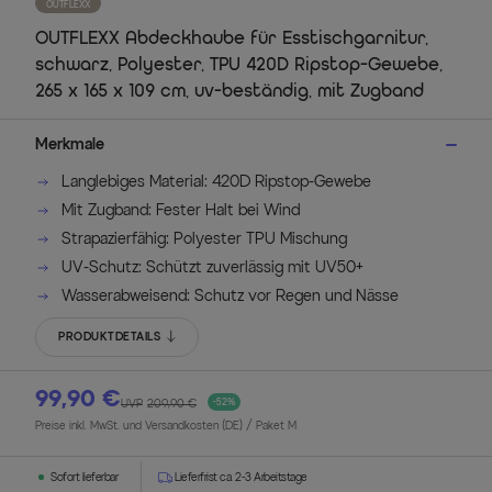
OUTFLEXX
OUTFLEXX Abdeckhaube für Esstischgarnitur,
schwarz, Polyester, TPU 420D Ripstop-Gewebe,
265 x 165 x 109 cm, uv-beständig, mit Zugband
Merkmale
Langlebiges Material: 420D Ripstop-Gewebe
Mit Zugband: Fester Halt bei Wind
Strapazierfähig: Polyester TPU Mischung
UV-Schutz: Schützt zuverlässig mit UV50+
Wasserabweisend: Schutz vor Regen und Nässe
PRODUKTDETAILS
99,90 €
UVP
209,90 €
-52%
Preise inkl. MwSt. und Versandkosten (DE)
/ Paket M
Sofort lieferbar
Lieferfrist ca. 2-3 Arbeitstage