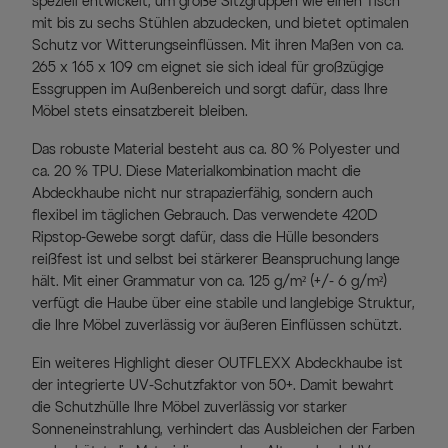
speziell entwickelt, um große Sitzgruppen wie einen Tisch
mit bis zu sechs Stühlen abzudecken, und bietet optimalen
Schutz vor Witterungseinflüssen. Mit ihren Maßen von ca.
265 x 165 x 109 cm eignet sie sich ideal für großzügige
Essgruppen im Außenbereich und sorgt dafür, dass Ihre
Möbel stets einsatzbereit bleiben.
Das robuste Material besteht aus ca. 80 % Polyester und
ca. 20 % TPU. Diese Materialkombination macht die
Abdeckhaube nicht nur strapazierfähig, sondern auch
flexibel im täglichen Gebrauch. Das verwendete 420D
Ripstop-Gewebe sorgt dafür, dass die Hülle besonders
reißfest ist und selbst bei stärkerer Beanspruchung lange
hält. Mit einer Grammatur von ca. 125 g/m² (+/- 6 g/m²)
verfügt die Haube über eine stabile und langlebige Struktur,
die Ihre Möbel zuverlässig vor äußeren Einflüssen schützt.
Ein weiteres Highlight dieser OUTFLEXX Abdeckhaube ist
der integrierte UV-Schutzfaktor von 50+. Damit bewahrt
die Schutzhülle Ihre Möbel zuverlässig vor starker
Sonneneinstrahlung, verhindert das Ausbleichen der Farben