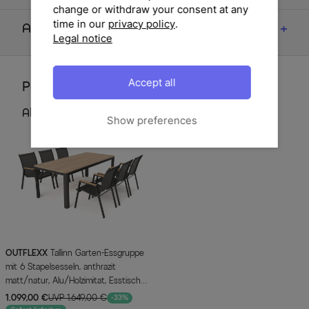
change or withdraw your consent at any
time in our
privacy policy
.
Artikelmerkmale & Materialien
Legal notice
Accept all
Perfektionieren Sie Ihren Garten
Alternativ Artikel
Show preferences
OUTFLEXX
Tallinn Garten-Essgruppe
mit 6 Stapelsesseln, anthrazit
matt/natur, Alu/Holzimitat, Esstisch
150 x 90 cm
1.099,00 €
UVP 1.649,00 €
-33%