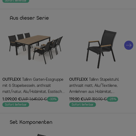
Sofort lieferbar
Aus dieser Serie
OUTFLEXX
Tallinn Garten-Essgruppe
OUTFLEXX
Tallinn Stapelstuhl,
mit 6 Stapelsesseln, anthrazit
anthrazit matt, Alu/Textilene,
matt/natur, Alu/Holzimitat, Esstisch
Armlehnen aus Holzimitat,
150 x 90 cm
pulverbeschichtet
1.099,00 €
UVP 1.649,00 €
119,90 €
UVP 159,90 €
-33%
-25%
Sofort lieferbar
Sofort lieferbar
Set Komponenten