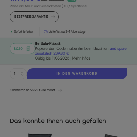
UVP
1.999,00 €
Preise inkl. MwSt. und Versandkosten (DE)
/ Spedition S
BESTPREISGARANTIE
Sofort lieferbar
Lieferfrist ca. 3-4 Arbeitstage
Ihr Sale-Rabatt
Kopiere den Code, nutze ihn beim Bezahlen
und spare
SO20
zusätzlich 239,80 €
Gültig bis 11.08.2026
Mehr Infos
IN DEN WARENKORB
Finanzieren ab 99,92 € im Monat
Das könnte Ihnen auch gefallen