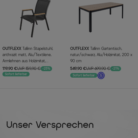
OUTFLEXX
Tallinn Stapelstuhl,
OUTFLEXX
Tallinn Gartentisch,
anthrazit matt, Alu/Textilene,
natur/schwarz, Alu/Holzimitat, 200 x
Armlehnen aus Holzimitat,
90 cm
pulverbeschichtet
119,90 €
UVP 159,90 €
549,90 €
UVP 699,90 €
-25%
-21%
Sofort lieferbar
Sofort lieferbar
Unser Versprechen