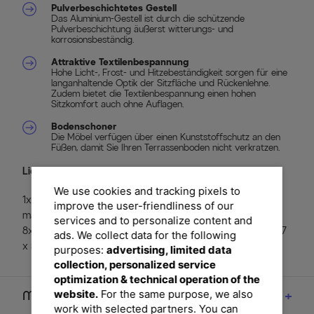
Pulverbeschichtetes Gestell
Das Aluminium-Gestell ist durch die schützende
Pulverbeschichtung äußerst witterungs- und
korrosionsbeständig.
Attraktive Textilenbespannung
Hohe Licht-, Frost- und Hitzebeständigkeit sorgen für eine
langanhaltende Optik der Sitzfläche und Rückenlehne.
Zudem bietet die Textilenbespannung einen hohen
Sitzkomfort auch ohne Auflagen.
Bodenschoner
Die Möbel verfügen über einen Kunststoffschutz an den
Füßen, damit Sie Ihren Terrassenboden nicht verkratzen.
Lieferumfang
We use cookies and tracking pixels to
1x OUTFLEXX® Esstisch rechteckig in anthrazit
improve the user-friendliness of our
matt/natur, ca. 200 x 91 x 74 cm
services and to personalize content and
8x OUTFLEXX® Stapelstuhl in anthrazit matt/natur, ca. 67
ads. We collect data for the following
x 53 x 87 cm
purposes:
advertising, limited data
collection, personalized service
optimization & technical operation of the
website.
For the same purpose, we also
Maße
work with selected partners. You can