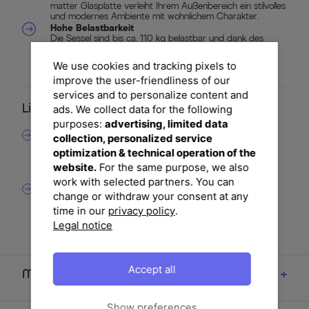
matter Glasplatte verleiht Ihrem Außenbereich ein stilvolles
und modernes Ambiente mit wohnlichem Charakter.
Hohe Belastbarkeit
Die Sessel sind bis ca. 110 kg belastbar und dank des
stabilen Aluminiumrahmens besonders robust – ideal für
den täglichen Einsatz im Familienalltag, bei Gartenpartys
We use cookies and tracking pixels to
oder gemütlichen Abendessen mit Gästen.
improve the user-friendliness of our
services and to personalize content and
ads. We collect data for the following
Lieferumfang
purposes:
advertising, limited data
1x OUTFLEXX Premium Ausziehtisch, anthrazit/grau,
collection, personalized service
optimization & technical operation of the
Alu/Sicherheitsglas, 180/240x100cm, automatischer
website.
For the same purpose, we also
Ausziehmechanismus
work with selected partners. You can
6x OUTFLEXX Louvra 2 Design-Diningsessel,
change or withdraw your consent at any
natur/anthrazit, Polyrattan, 59x72x111cm, Rücken
time in our
privacy policy
.
Legal notice
stufenlos verstellbar
Accept all
Maße
Show preferences