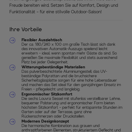
Freude bereiten wird. Setzen Sie auf Komfort, Design und
Funktionalität – für eine stilvolle Outdoor-Saison!
Ihre Vorteile
Flexibler Ausziehtisch
Der ca. 180/240 x 100 cm große Tisch lässt sich dank
des innovativen Automatik-Auszugs spielend leicht
erweitern – ideal, wenn spontan mehr Gäste da sind. So
genießen Sie maximale Flexibilität und stets ausreichend
Platz bei jeder Gelegenheit.
Witterungsbeständige Materialien
Das pulverbeschichtete Aluminiumgestell, das UV-
beständige Polyrattan und die bruchsichere
Sicherheitsglasplatte sorgen für eine hohe Lebensdauer
und machen das Set ideal für den ganzjährigen Einsatz im
Freien – pflegeleicht und langlebig.
Ergonomischer Sitzkomfort
Die sechs Louvra Sessel mit stufenlos verstellbarer Lehne,
bequemer Polsterung und ergonomischer Form bieten
höchsten Sitzkomfort – perfekt für entspannte Stunden im
Garten oder auf der Terrasse, ganz ohne
Rückenschmerzen oder Druckstellen.
Modernes Designkonzept
Die harmonische Kombination aus grauen und
anthrazitfarbenen Elementen, strukturiertem Geflecht und