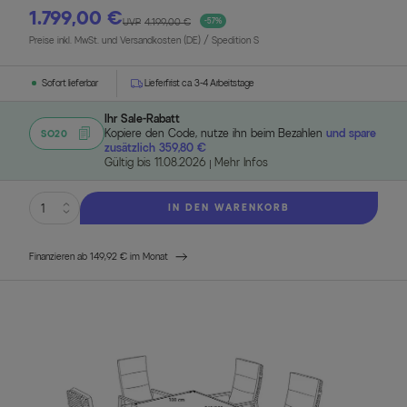
1.799,00 €
UVP
4.199,00 €
-57%
Preise inkl. MwSt. und Versandkosten (DE)
/ Spedition S
Sofort lieferbar
Lieferfrist ca. 3-4 Arbeitstage
Ihr Sale-Rabatt
Kopiere den Code, nutze ihn beim Bezahlen
und spare
SO20
zusätzlich 359,80 €
Gültig bis 11.08.2026
Mehr Infos
IN DEN WARENKORB
Finanzieren ab 149,92 € im Monat