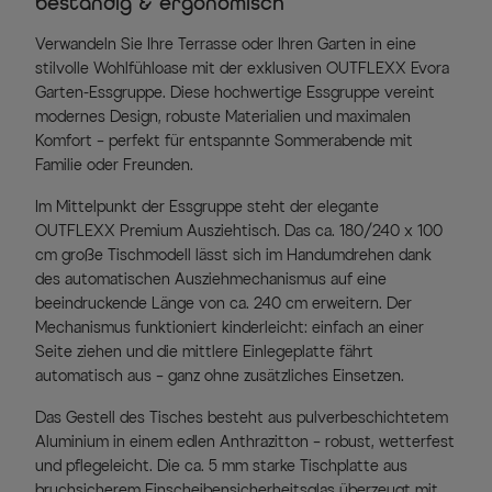
beständig & ergonomisch
Verwandeln Sie Ihre Terrasse oder Ihren Garten in eine
stilvolle Wohlfühloase mit der exklusiven OUTFLEXX Evora
Garten-Essgruppe. Diese hochwertige Essgruppe vereint
modernes Design, robuste Materialien und maximalen
Komfort – perfekt für entspannte Sommerabende mit
Familie oder Freunden.
Im Mittelpunkt der Essgruppe steht der elegante
OUTFLEXX Premium Ausziehtisch. Das ca. 180/240 x 100
cm große Tischmodell lässt sich im Handumdrehen dank
des automatischen Ausziehmechanismus auf eine
beeindruckende Länge von ca. 240 cm erweitern. Der
Mechanismus funktioniert kinderleicht: einfach an einer
Seite ziehen und die mittlere Einlegeplatte fährt
automatisch aus – ganz ohne zusätzliches Einsetzen.
Das Gestell des Tisches besteht aus pulverbeschichtetem
Aluminium in einem edlen Anthrazitton – robust, wetterfest
und pflegeleicht. Die ca. 5 mm starke Tischplatte aus
bruchsicherem Einscheibensicherheitsglas überzeugt mit