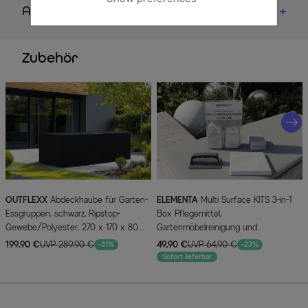
Artikelmerkmale & Materialien
Zubehör
OUTFLEXX
Abdeckhaube für Garten-
ELEMENTA
Multi Surface KITS 3-in-1
Essgruppen, schwarz, Ripstop-
Box Pflegemittel,
Gewebe/Polyester, 270 x 170 x 80
Gartenmöbelreinigung und
cm, wasserabweisend, UV-Schutz
Oberflächenschutz, 2 x 750 ml
199,90 €
UVP 289,90 €
49,90 €
UVP 64,90 €
-31%
-23%
Sofort lieferbar