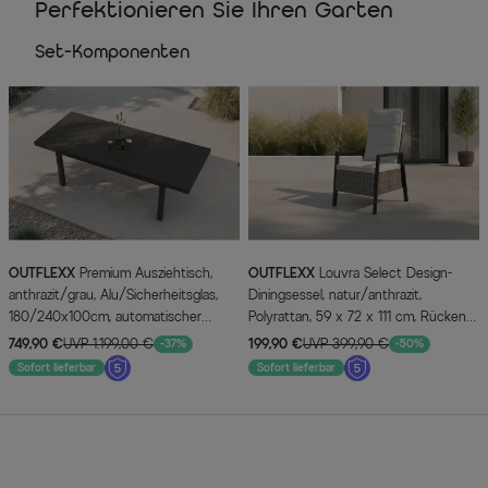
Perfektionieren Sie Ihren Garten
Set-Komponenten
OUTFLEXX
Premium Ausziehtisch,
OUTFLEXX
Louvra Select Design-
anthrazit/grau, Alu/Sicherheitsglas,
Diningsessel, natur/anthrazit,
180/240x100cm, automatischer
Polyrattan, 59 x 72 x 111 cm, Rücken
Ausziehmechanismus
stufenlos verstellbar
749,90 €
UVP 1.199,00 €
199,90 €
UVP 399,90 €
-37%
-50%
Sofort lieferbar
Sofort lieferbar