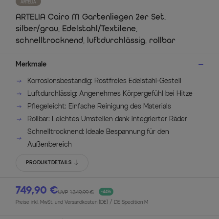
ARTELIA
ARTELIA Cairo M Gartenliegen 2er Set,
silber/grau, Edelstahl/Textilene,
schnelltrocknend, luftdurchlässig, rollbar
Merkmale
Korrosionsbeständig: Rostfreies Edelstahl-Gestell
Luftdurchlässig: Angenehmes Körpergefühl bei Hitze
Pflegeleicht: Einfache Reinigung des Materials
Rollbar: Leichtes Umstellen dank integrierter Räder
Schnelltrocknend: Ideale Bespannung für den
Außenbereich
PRODUKTDETAILS
749,90 €
UVP
1.349,99 €
-44%
Preise inkl. MwSt. und Versandkosten (DE)
/ DE Spedition M