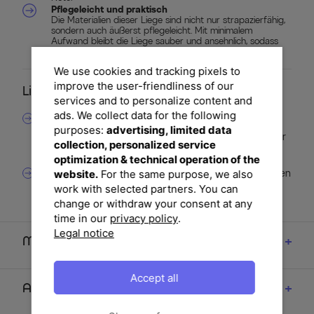
Pflegeleicht und praktisch
Die Materialien dieser Liege sind nicht nur strapazierfähig,
sondern auch äußerst pflegeleicht. Mit minimalem
Aufwand bleibt die Liege sauber und ansehnlich, sodass
Sie mehr Zeit zum Entspannen haben.
We use cookies and tracking pixels to
improve the user-friendliness of our
Lieferumfang
services and to personalize content and
ads. We collect data for the following
2x ARTELIA Cairo M Gartenliege, Silber/Grau,
purposes:
advertising, limited data
Edelstahl/Textilene, ca. 200 x 60 cm, mit verstellbarer
collection, personalized service
Rückenlehne und abnehmbaren Armlehnen.
optimization & technical operation of the
website.
For the same purpose, we also
2x Integrierte Räder für einfaches Umstellen der Liegen
work with selected partners. You can
im Außenbereich.
change or withdraw your consent at any
time in our
privacy policy
.
Legal notice
Maße
Accept all
Artikelmerkmale & Materialien