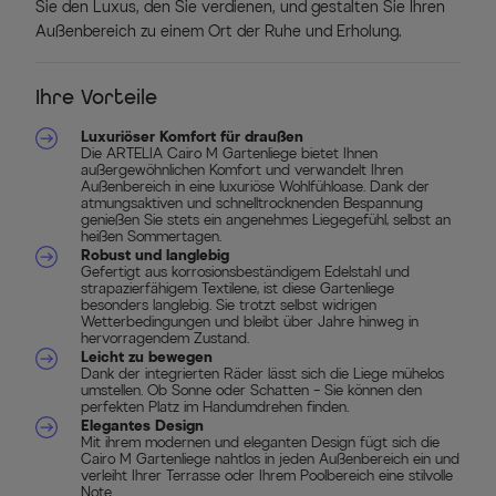
Sie den Luxus, den Sie verdienen, und gestalten Sie Ihren
Außenbereich zu einem Ort der Ruhe und Erholung.
Ihre Vorteile
Luxuriöser Komfort für draußen
Die ARTELIA Cairo M Gartenliege bietet Ihnen
außergewöhnlichen Komfort und verwandelt Ihren
Außenbereich in eine luxuriöse Wohlfühloase. Dank der
atmungsaktiven und schnelltrocknenden Bespannung
genießen Sie stets ein angenehmes Liegegefühl, selbst an
heißen Sommertagen.
Robust und langlebig
Gefertigt aus korrosionsbeständigem Edelstahl und
strapazierfähigem Textilene, ist diese Gartenliege
besonders langlebig. Sie trotzt selbst widrigen
Wetterbedingungen und bleibt über Jahre hinweg in
hervorragendem Zustand.
Leicht zu bewegen
Dank der integrierten Räder lässt sich die Liege mühelos
umstellen. Ob Sonne oder Schatten – Sie können den
perfekten Platz im Handumdrehen finden.
Elegantes Design
Mit ihrem modernen und eleganten Design fügt sich die
Cairo M Gartenliege nahtlos in jeden Außenbereich ein und
verleiht Ihrer Terrasse oder Ihrem Poolbereich eine stilvolle
Note.