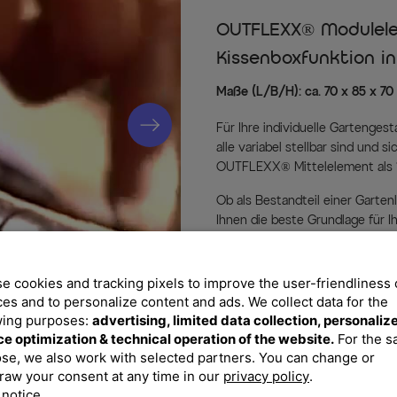
OUTFLEXX® Modulelem
Kissenboxfunktion i
Maße (L/B/H): ca. 70 x 85 x 7
Für Ihre individuelle Gartenges
alle variabel stellbar sind und s
OUTFLEXX® Mittelelement als 1-
Ob als Bestandteil einer Garte
Ihnen die beste Grundlage für I
absolut wetterfest und äußers
+70°C können der Polyrattanfas
über edle Aluminiumfüße, die 
e cookies and tracking pixels to improve the user-friendliness 
einen schönen Kontrast zur flac
ces and to personalize content and ads. We collect data for the
Ihnen mit seiner bequemen Pol
wing purposes:
advertising, limited data collection, personaliz
können. Es ist mit bis zu ca. 15
ce optimization & technical operation of the website.
For the 
Stauraum darunter ist mit einer
se, we also work with selected partners. You can change or
raw your consent at any time in our
privacy policy
.
Reißverschluss geschlossen wird
 notice
verstauen. Einzelne Moduleleme