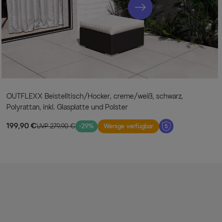
OUTFLEXX Beistelltisch/Hocker, creme/weiß, schwarz,
Polyrattan, inkl. Glasplatte und Polster
199,90 €
UVP 279,90 €
-29%
Wenige verfügbar
s