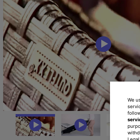
We us
servi
follo
servi
purpo
withd
Legal