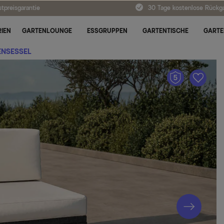
tpreisgarantie
30 Tage kostenlose Rückg
IEN
GARTENLOUNGE
ESSGRUPPEN
GARTENTISCHE
GARTE
ENSESSEL
A