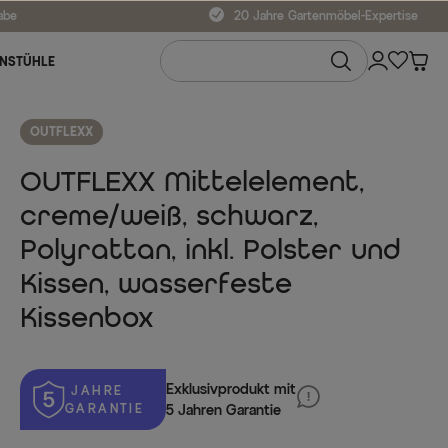
abe
20 Jahre Gartenmöbel-Expertise
NSTÜHLE
OUTFLEXX
OUTFLEXX Mittelelement,
creme/weiß, schwarz,
Polyrattan, inkl. Polster und
Kissen, wasserfeste
Kissenbox
Exklusivprodukt mit
 JAHRE 
GARANTIE
5 Jahren Garantie