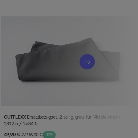
OUTFLEXX
Ersatzbezugset, 2-teilig, grau, für Mittelelement
2392-5 / 15734-5
49,90 €
UVP 59,90 €
-17%