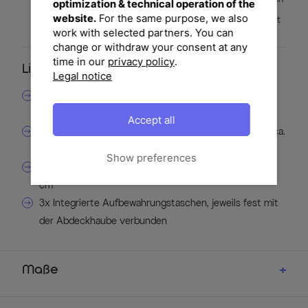
optimization & technical operation of the
lassen sich die Hauben sauber, platzsparend und
website.
For the same purpose, we also
griffbereit verstauen, ohne dass separate Beutel benötigt
werden.
work with selected partners. You can
change or withdraw your consent at any
time in our
privacy policy
.
Lieferumfang
Legal notice
1x Abdeckhaube für Lounge-Elemente, ca. 260–335 x
93 x 65 cm
Accept all
1x Abdeckhaube für quadratische Lounge-Elemente, ca.
93 x 93 x 20 cm
Show preferences
1x Abdeckhaube für Lounge-Module, ca. 103 x 93 x 65
cm
3x Integrierte Aufbewahrungstaschen, jeweils fest mit
der Abdeckhaube verbunden
Maße