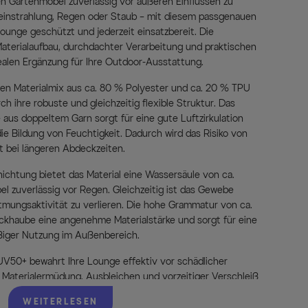
en Gartenmöbel zuverlässig vor äußeren Einflüssen zu
einstrahlung, Regen oder Staub – mit diesem passgenauen
ounge geschützt und jederzeit einsatzbereit. Die
aterialaufbau, durchdachter Verarbeitung und praktischen
ealen Ergänzung für Ihre Outdoor-Ausstattung.
en Materialmix aus ca. 80 % Polyester und ca. 20 % TPU
 ihre robuste und gleichzeitig flexible Struktur. Das
us doppeltem Garn sorgt für eine gute Luftzirkulation
ie Bildung von Feuchtigkeit. Dadurch wird das Risiko von
t bei längeren Abdeckzeiten.
ichtung bietet das Material eine Wassersäule von ca.
l zuverlässig vor Regen. Gleichzeitig ist das Gewebe
mungsaktivität zu verlieren. Die hohe Grammatur von ca.
ckhaube eine angenehme Materialstärke und sorgt für eine
ßiger Nutzung im Außenbereich.
 UV50+ bewahrt Ihre Lounge effektiv vor schädlicher
Materialermüdung, Ausbleichen und vorzeitiger Verschleiß
bechtheit von Stufe 6 sorgt dafür, dass die hellgraue
WEITERLESEN
 Nutzung optisch ansprechend bleibt.