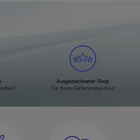
3 x 54 cm
 28 cm
e
Ausgezeichneter Shop
esehen?
Für Ihren Gartenmöbel-Kauf