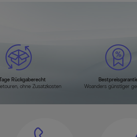
1x Abdeckhaube, ca. 83 x 8
1x Abdeckhaube, ca. Ø 73 x
Tage Rückgaberecht
Bestpreisgaranti
etouren, ohne Zusatzkosten
Woanders günstiger g