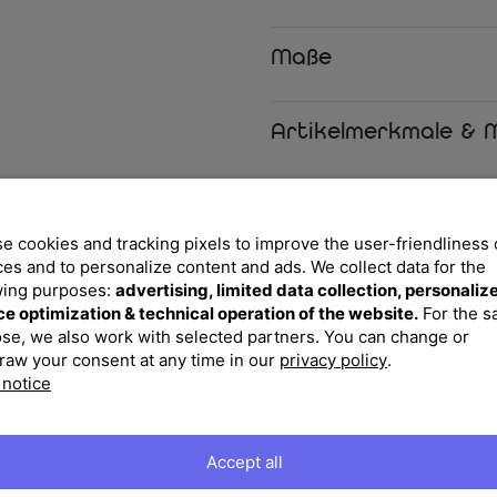
Das Abdeckhauben-Set besteht 
Maße
auf die Elemente der Reverie L
bemessenen Abdeckungen sind so
und zuverlässig fixiert werden
Artikelmerkmale & M
Bereich sorgt für einen sichere
Besonderen Wert legt PLOSS auf
verstärkt, erhöhen die Stabilit
Abdeckhauben bei. Spritzwasse
e cookies and tracking pixels to improve the user-friendliness 
Feuchtigkeit über die Nahtstell
ces and to personalize content and ads. We collect data for the
wing purposes:
advertising, limited data collection, personaliz
Für eine komfortable Handhabu
ce optimization & technical operation of the website.
For the 
Aufbewahrungstasche ausgesta
se, we also work with selected partners. You can change or
platzsparend verstauen, ohne da
raw your consent at any time in our
privacy policy
.
Abdeckungen werden gemeinsam 
 notice
Sticker für weiterführende Info
Das PLOSS Abdeckhauben-Set fü
Materialeigenschaften, durchda
Accept all
sich ideal für alle, die ihre Ga