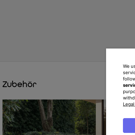
We us
servi
follo
Zubehör
servi
purpo
withd
Legal