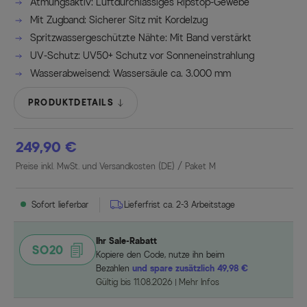
Atmungsaktiv: Luftdurchlässiges Ripstop-Gewebe
Mit Zugband: Sicherer Sitz mit Kordelzug
Spritzwassergeschützte Nähte: Mit Band verstärkt
UV-Schutz: UV50+ Schutz vor Sonneneinstrahlung
Wasserabweisend: Wassersäule ca. 3.000 mm
PRODUKTDETAILS
249,90 €
Preise inkl. MwSt. und Versandkosten (DE)
/ Paket M
Sofort lieferbar
Lieferfrist ca. 2-3 Arbeitstage
Ihr Sale-Rabatt
SO20
Kopiere den Code, nutze ihn beim
Bezahlen
und spare zusätzlich 49,98 €
Gültig bis 11.08.2026
Mehr Infos