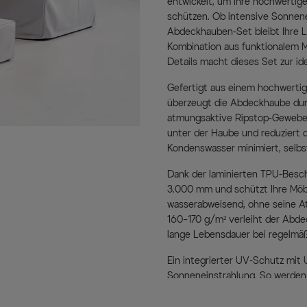
entwickelt, um Ihre hochwertig
schützen. Ob intensive Sonnen
Abdeckhauben-Set bleibt Ihre L
Kombination aus funktionalem M
Details macht dieses Set zur id
Gefertigt aus einem hochwertig
überzeugt die Abdeckhaube durch
atmungsaktive Ripstop-Gewebe a
unter der Haube und reduziert d
Kondenswasser minimiert, selbs
Dank der laminierten TPU-Besch
3.000 mm und schützt Ihre Möbe
wasserabweisend, ohne seine At
160–170 g/m² verleiht der Abde
lange Lebensdauer bei regelmä
Ein integrierter UV-Schutz mit
Sonneneinstrahlung. So werden 
deutlich reduziert. Die hohe Far
Farbgebung auch bei intensiver