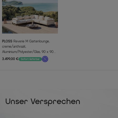
PLOSS
Reverie M Gartenlounge,
creme/anthrazit,
Aluminium/Polyester/Glas, 90 x 90
cm, wetterfest, Rope-Design,
3.499,00 €
Sofort lieferbar
Holzdekor
Unser Versprechen