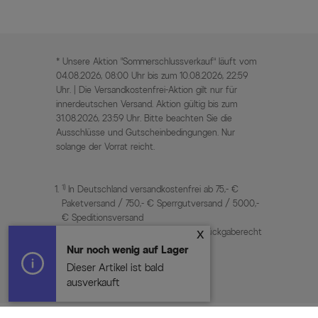
* Unsere Aktion „Sommerschlussverkauf“ läuft vom
04.08.2026, 08:00 Uhr bis zum 10.08.2026, 22:59
Uhr. | Die Versandkostenfrei-Aktion gilt nur für
innerdeutschen Versand. Aktion gültig bis zum
31.08.2026, 23:59 Uhr. Bitte beachten Sie die
Ausschlüsse und Gutscheinbedingungen. Nur
solange der Vorrat reicht.
1)
In Deutschland versandkostenfrei ab 75,- €
Paketversand / 750,- € Sperrgutversand / 5000,-
€ Speditionsversand
2)
Siehe Bedingungen zum 30-Tage Rückgaberecht
in den AGB
3)
UVP / Statt Preise = unverbindliche
Preisempfehlung des Herstellers