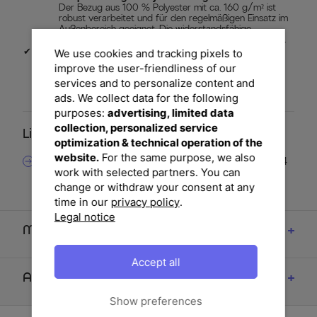
Der Bezug aus 100 % Polyester mit ca. 160 g/m² ist
robust verarbeitet und für den regelmäßigen Einsatz im
Außenbereich geeignet. Die widerstandsfähige
Gewebestruktur unterstützt eine lange Nutzungsdauer.
✔
Formstabil dank Knopfheftung
We use cookies and tracking pixels to
Vier Heftpunkte sorgen dafür, dass die Füllung
improve the user-friendliness of our
gleichmäßig verteilt bleibt. Die klassische Knopfheftung
services and to personalize content and
unterstützt die Formbeständigkeit und verleiht dem
grauen Sitzkissen eine hochwertige Optik.
ads. We collect data for the following
purposes:
advertising, limited data
collection, personalized service
Lieferumfang
optimization & technical operation of the
website.
For the same purpose, we also
1x OUTFLEXX Green Sitzkissen in Grau ca. 42 x 42 x 4
work with selected partners. You can
cm mit Knopfheftung und Befestigungsbändern
change or withdraw your consent at any
time in our
privacy policy
.
Legal notice
Maße
Accept all
Artikelmerkmale & Materialien
Show preferences