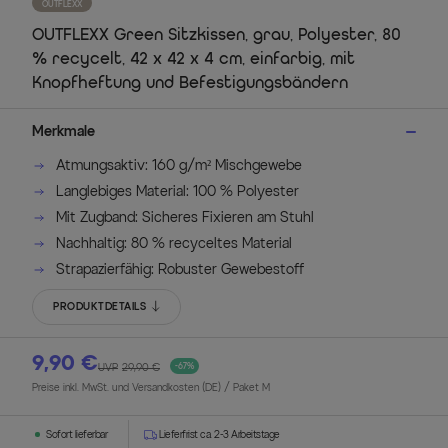
OUTFLEXX
OUTFLEXX Green Sitzkissen, grau, Polyester, 80
% recycelt, 42 x 42 x 4 cm, einfarbig, mit
Knopfheftung und Befestigungsbändern
Merkmale
Atmungsaktiv: 160 g/m² Mischgewebe
Langlebiges Material: 100 % Polyester
Mit Zugband: Sicheres Fixieren am Stuhl
Nachhaltig: 80 % recyceltes Material
Strapazierfähig: Robuster Gewebestoff
PRODUKTDETAILS
9,90 €
UVP
29,90 €
-67%
Preise inkl. MwSt. und Versandkosten (DE)
/ Paket M
Sofort lieferbar
Lieferfrist ca. 2-3 Arbeitstage