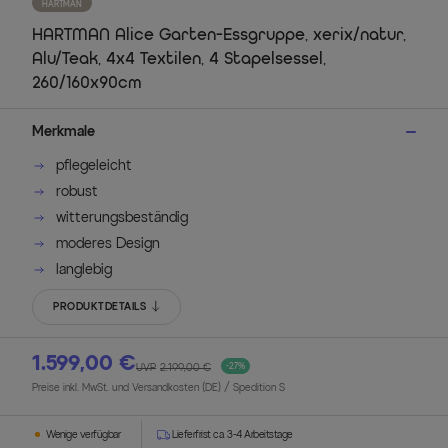
HARTMAN
HARTMAN Alice Garten-Essgruppe, xerix/natur,
Alu/Teak, 4x4 Textilen, 4 Stapelsessel,
260/160x90cm
Merkmale
pflegeleicht
robust
witterungsbeständig
moderes Design
langlebig
PRODUKTDETAILS
1.599,00 €
UVP
2.199,00 €
-27%
Preise inkl. MwSt. und Versandkosten (DE)
/ Spedition S
Wenige verfügbar
Lieferfrist ca. 3-4 Arbeitstage