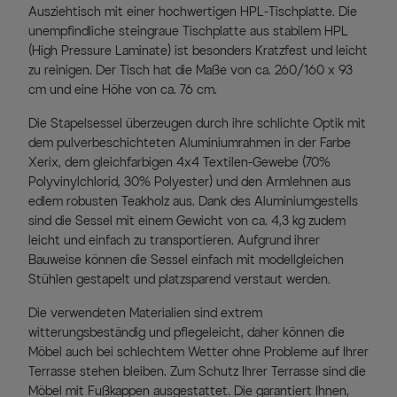
Ausziehtisch mit einer hochwertigen HPL-Tischplatte. Die
unempfindliche steingraue Tischplatte aus stabilem HPL
(High Pressure Laminate) ist besonders Kratzfest und leicht
zu reinigen. Der Tisch hat die Maße von ca. 260/160 x 93
cm und eine Höhe von ca. 76 cm.
Die Stapelsessel überzeugen durch ihre schlichte Optik mit
dem pulverbeschichteten Aluminiumrahmen in der Farbe
Xerix, dem gleichfarbigen 4x4 Textilen-Gewebe (70%
Polyvinylchlorid, 30% Polyester) und den Armlehnen aus
edlem robusten Teakholz aus. Dank des Aluminiumgestells
sind die Sessel mit einem Gewicht von ca. 4,3 kg zudem
leicht und einfach zu transportieren. Aufgrund ihrer
Bauweise können die Sessel einfach mit modellgleichen
Stühlen gestapelt und platzsparend verstaut werden.
Die verwendeten Materialien sind extrem
witterungsbeständig und pflegeleicht, daher können die
Möbel auch bei schlechtem Wetter ohne Probleme auf Ihrer
Terrasse stehen bleiben. Zum Schutz Ihrer Terrasse sind die
Möbel mit Fußkappen ausgestattet. Die garantiert Ihnen,