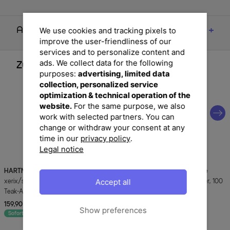
Artikelmerkmale & Materialien
We use cookies and tracking pixels to
improve the user-friendliness of our
services and to personalize content and
ads. We collect data for the following
Zubehör
purposes:
advertising, limited data
collection, personalized service
optimization & technical operation of the
website.
For the same purpose, we also
work with selected partners. You can
change or withdraw your consent at any
time in our
privacy policy
.
Legal notice
HARTMAN
Alice Stapelsessel,
DOPPLER
Comfort Stuhlauflage
Accept all
xerix/schwarz, Alu/4x4 Textilen, mit
Niederlehner, anthrazit, Polyester, 100
Teak-Armlehnen
x 50 x 7 cm
159,90 €
UVP 169,00 €
29,90 €
UVP 59,90 €
-5%
-50%
Show preferences
Sofort lieferbar
Sofort lieferbar