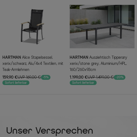
HARTMAN
Alice Stapelsessel,
HARTMAN
Ausziehtisch Tipperary
xerix/schwarz, Alu/4x4 Textilen, mit
xerix/stone grey, Aluminium/HPL,
Teak-Armlehnen
160/260x93cm
159,90 €
UVP 169,00 €
1.199,00 €
UVP 1.499,00 €
-5%
-20%
Sofort lieferbar
Sofort lieferbar
Unser Versprechen