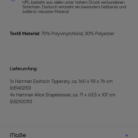
HPL besteht aus vielen unter hohem Druck verbundenen
Schichten. Dadurch entsteht ein besonders haltbares und
äußerst robustes Material.
Textil Material:
70% Polyvinylchlorid, 30% Polyester
Lieferumfang:
1x Hartman Esstisch Tipperary, ca. 160 x 93 x 76 cm
(65140210)
4x Hartman Alice Stapelsessel, ca. 71 x 63,5 x 107 cm
(65292010)
Maße