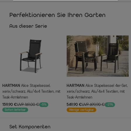
Perfektionieren Sie Ihren Garten
Aus dieser Serie
HARTMAN
Alice Stapelsessel,
HARTMAN
Alice Stapelsessel 4er-Set,
xerix/schwarz, Alu/4x4 Textilen, mit
xerix/schwarz, Alu/4x4 Textilen, mit
Teak-Armlehnen
Teak-Armlehnen
159,90 €
UVP 169,00 €
549,90 €
UVP 699,90 €
-5%
-21%
Sofort lieferbar
Wenige verfügbar
Set Komponenten