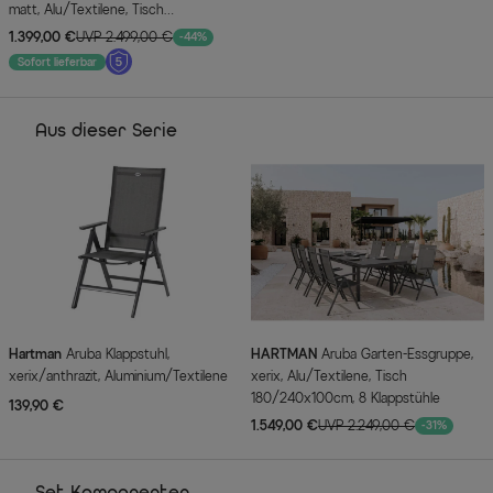
matt, Alu/Textilene, Tisch
180/240x100cm, 8 Stapelsessel
1.399,00 €
UVP 2.499,00 €
-44%
Sofort lieferbar
Aus dieser Serie
Hartman
Aruba Klappstuhl,
HARTMAN
Aruba Garten-Essgruppe,
xerix/anthrazit, Aluminium/Textilene
xerix, Alu/Textilene, Tisch
180/240x100cm, 8 Klappstühle
139,90 €
1.549,00 €
UVP 2.249,00 €
-31%