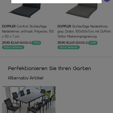
DOPPLER
Comfort Stuhlauflage
DOPPLER
Stuhlauflage Niederlehner,
Niederlehner, anthrazit, Polyester, 100
grau, Dralon, 100x50x7cm, mit DuPont
x 50 x 7 cm
Teflon Markenimprägnierung
29,90 €
UVP 59,90 €
39,90 €
UVP 109,90 €
-50%
-64%
Sofort lieferbar
Sofort lieferbar
Perfektionieren Sie Ihren Garten
Alternativ Artikel