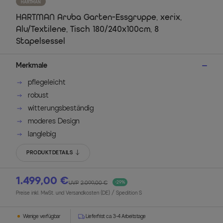
HARTMAN
HARTMAN Aruba Garten-Essgruppe, xerix,
Alu/Textilene, Tisch 180/240x100cm, 8
Stapelsessel
Merkmale
pflegeleicht
robust
witterungsbeständig
moderes Design
langlebig
PRODUKTDETAILS
1.499,00 €
UVP
2.099,00 €
-29%
Preise inkl. MwSt. und Versandkosten (DE)
/ Spedition S
Wenige verfügbar
Lieferfrist ca. 3-4 Arbeitstage