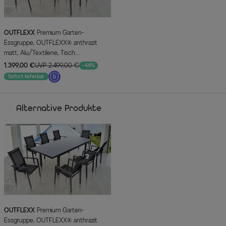
OUTFLEXX
Premium Garten-
Essgruppe, OUTFLEXX® anthrazit
matt, Alu/Textilene, Tisch
180/240x100cm, 8 Stapelsessel
1.399,00 €
UVP 2.499,00 €
-44%
Sofort lieferbar
Alternative Produkte
OUTFLEXX
Premium Garten-
Essgruppe, OUTFLEXX® anthrazit