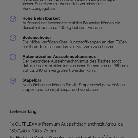
kleiner Scherben mit wesentlich verminderter
Verletzungsgefahr.
Hohe Belastbarkeit
Aufgrund der besonders stabilen Bauweise können die
Sessel mit bis zu ca. 130 kg belastet werden.
Bodenschoner
Die Möbel verfügen über Kunststoffkappen an den Füßen
um Ihren Terrassenboden vor Kratzern zu schützen.
Automatischer Ausziehmechanismus
Der besondere Ausziehmechanismus des Tisches sorgt
dafür, dass er problemlos von einer Person von ca. 180 cm
auf ca. 240 cm vergrößert werden kann.
Stapelbar
Nach Gebrauch können Sie die Stapelsessel ganz einfach
stapeln und somit platzsparend verstauen.
Lieferumfang:
1x OUTFLEXX® Premium Ausziehtisch anthrazit/grau, ca.
180/240 x 100 x 76 cm
8x Hartman 'Aruba' Stapelsessel anthrazit (xerix)/anthrazit,