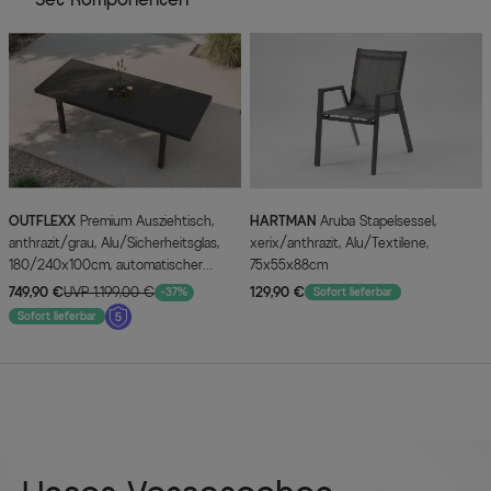
Set Komponenten
OUTFLEXX
Premium Ausziehtisch,
HARTMAN
Aruba Stapelsessel,
anthrazit/grau, Alu/Sicherheitsglas,
xerix/anthrazit, Alu/Textilene,
180/240x100cm, automatischer
75x55x88cm
Ausziehmechanismus
749,90 €
UVP 1.199,00 €
129,90 €
-37%
Sofort lieferbar
Sofort lieferbar