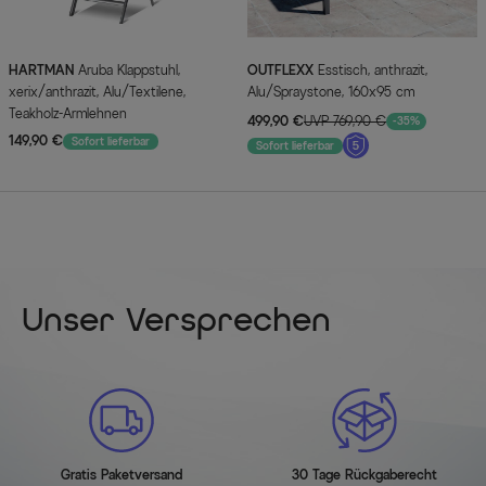
HARTMAN
Aruba Klappstuhl,
OUTFLEXX
Esstisch, anthrazit,
xerix/anthrazit, Alu/Textilene,
Alu/Spraystone, 160x95 cm
Teakholz-Armlehnen
499,90 €
UVP 769,90 €
-35%
149,90 €
Sofort lieferbar
Sofort lieferbar
Unser Versprechen
Gratis Paketversand
30 Tage Rückgaberecht