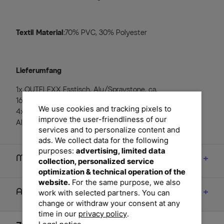
Textil Material
:70% PVC, 30% Polyester
Lieferumfang
1x OUTFLEXX Esstisch, Alu/Spraystone, ca.
160x95x74cm,xerix
We use cookies and tracking pixels to
4x HARTMAN Aruba Klappstühle, xerix/anthrazit,
improve the user-friendliness of our
Alu/Textilene, Teakholz-Armlehnen
services and to personalize content and
ads. We collect data for the following
purposes:
advertising, limited data
Maße
collection, personalized service
optimization & technical operation of the
website.
For the same purpose, we also
Artikelmerkmale & Materialien
work with selected partners. You can
change or withdraw your consent at any
time in our
privacy policy
.