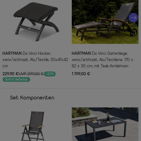
HARTMAN
Da Vinci Hocker,
HARTMAN
Da Vinci Gartenliege,
xerix/anthrazit, Alu/Textile, 50x47x42
xerix/anthrazit, Alu/Textilene, 170 x
cm
82 x 30 cm, mit Teak-Armlehnen
229,90 €
UVP 299,00 €
1.199,00 €
-23%
Sofort lieferbar
Set Komponenten