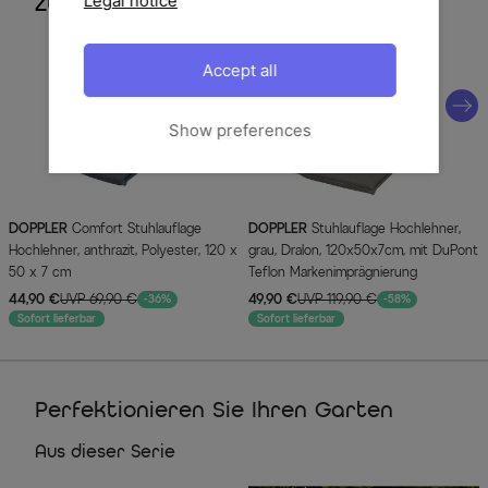
Legal notice
Zubehör
Accept all
Show preferences
DOPPLER
Comfort Stuhlauflage
DOPPLER
Stuhlauflage Hochlehner,
Hochlehner, anthrazit, Polyester, 120 x
grau, Dralon, 120x50x7cm, mit DuPont
50 x 7 cm
Teflon Markenimprägnierung
44,90 €
UVP 69,90 €
49,90 €
UVP 119,90 €
-36%
-58%
Sofort lieferbar
Sofort lieferbar
Perfektionieren Sie Ihren Garten
Aus dieser Serie