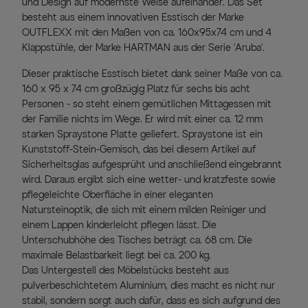
und Design auf modernste Weise aufeinander. Das Set
besteht aus einem innovativen Esstisch der Marke
OUTFLEXX mit den Maßen von ca. 160x95x74 cm und 4
Klappstühle, der Marke HARTMAN aus der Serie 'Aruba'.
Dieser praktische Esstisch bietet dank seiner Maße von ca.
160 x 95 x 74 cm großzügig Platz für sechs bis acht
Personen - so steht einem gemütlichen Mittagessen mit
der Familie nichts im Wege. Er wird mit einer ca. 12 mm
starken Spraystone Platte geliefert. Spraystone ist ein
Kunststoff-Stein-Gemisch, das bei diesem Artikel auf
Sicherheitsglas aufgesprüht und anschließend eingebrannt
wird. Daraus ergibt sich eine wetter- und kratzfeste sowie
pflegeleichte Oberfläche in einer eleganten
Natursteinoptik, die sich mit einem milden Reiniger und
einem Lappen kinderleicht pflegen lässt. Die
Unterschubhöhe des Tisches beträgt ca. 68 cm. Die
maximale Belastbarkeit liegt bei ca. 200 kg.
Das Untergestell des Möbelstücks besteht aus
pulverbeschichtetem Aluminium, dies macht es nicht nur
stabil, sondern sorgt auch dafür, dass es sich aufgrund des