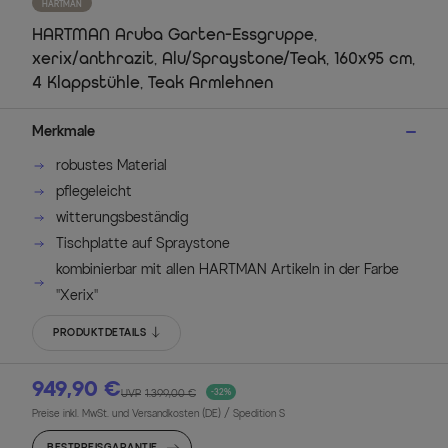
HARTMAN
HARTMAN Aruba Garten-Essgruppe,
xerix/anthrazit, Alu/Spraystone/Teak, 160x95 cm,
4 Klappstühle, Teak Armlehnen
Merkmale
robustes Material
pflegeleicht
witterungsbeständig
Tischplatte auf Spraystone
kombinierbar mit allen HARTMAN Artikeln in der Farbe
"Xerix"
PRODUKTDETAILS
949,90 €
UVP
1.399,00 €
-32%
Preise inkl. MwSt. und Versandkosten (DE)
/ Spedition S
BESTPREISGARANTIE