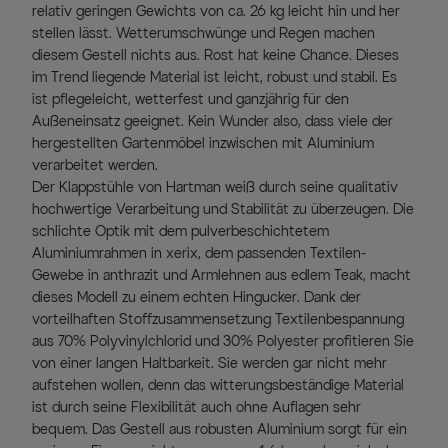
relativ geringen Gewichts von ca. 26 kg leicht hin und her
stellen lässt. Wetterumschwünge und Regen machen
diesem Gestell nichts aus. Rost hat keine Chance. Dieses
im Trend liegende Material ist leicht, robust und stabil. Es
ist pflegeleicht, wetterfest und ganzjährig für den
Außeneinsatz geeignet. Kein Wunder also, dass viele der
hergestellten Gartenmöbel inzwischen mit Aluminium
verarbeitet werden.
Der Klappstühle von Hartman weiß durch seine qualitativ
hochwertige Verarbeitung und Stabilität zu überzeugen. Die
schlichte Optik mit dem pulverbeschichtetem
Aluminiumrahmen in xerix, dem passenden Textilen-
Gewebe in anthrazit und Armlehnen aus edlem Teak, macht
dieses Modell zu einem echten Hingucker. Dank der
vorteilhaften Stoffzusammensetzung Textilenbespannung
aus 70% Polyvinylchlorid und 30% Polyester profitieren Sie
von einer langen Haltbarkeit. Sie werden gar nicht mehr
aufstehen wollen, denn das witterungsbeständige Material
ist durch seine Flexibilität auch ohne Auflagen sehr
bequem. Das Gestell aus robusten Aluminium sorgt für ein